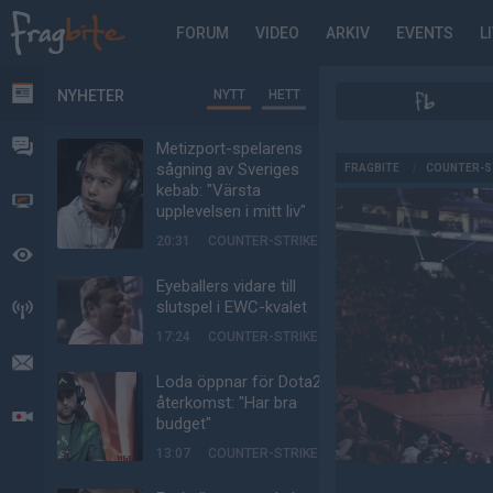
FORUM
VIDEO
ARKIV
EVENTS
L
NYHETER
NYTT
HETT
NYHETER
FORUM
Metizport-spelarens
AD
sågning av Sveriges
FRAGBITE
/
COUNTER-S
kebab: "Värsta
VIDEO
upplevelsen i mitt liv"
20:31
COUNTER-STRIKE
BEVAKAT
Eyeballers vidare till
slutspel i EWC-kvalet
HÄNDELSER
17:24
COUNTER-STRIKE
MEDDELANDEN
Loda öppnar för Dota2-
återkomst: "Har bra
LIVESÄNDNINGAR
budget"
13:07
COUNTER-STRIKE