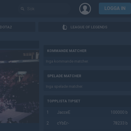
LOGGA IN
DOTA2
LEAGUE OF LEGENDS
AD
KOMMANDE MATCHER
Inga kommande matcher.
SPELADE MATCHER
Inga spelade matcher.
TOPPLISTA TIPSET
1
JacceE
100000 b
2
cYbEr-
78233 b