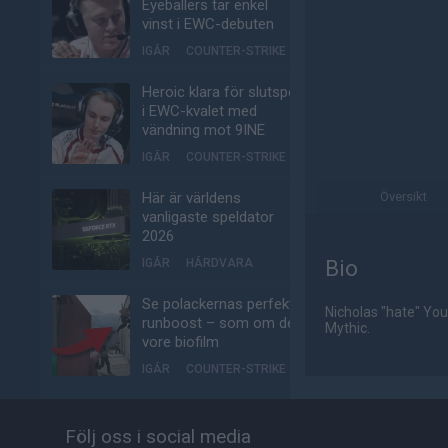
Eyeballers tar enkel
vinst i EWC-debuten
IGÅR
COUNTER-STRIKE
Heroic klara för slutspel
i EWC-kvalet med
vändning mot 9INE
IGÅR
COUNTER-STRIKE
Här är världens
Översikt
vanligaste speldator
2026
IGÅR
HÅRDVARA
Bio
Se polackernas perfekta
Nicholas "hate" You
runboost – som om det
Mythic.
vore biofilm
IGÅR
COUNTER-STRIKE
Brasilianskt
hangarfartyg ska hålla
Följ oss i social media