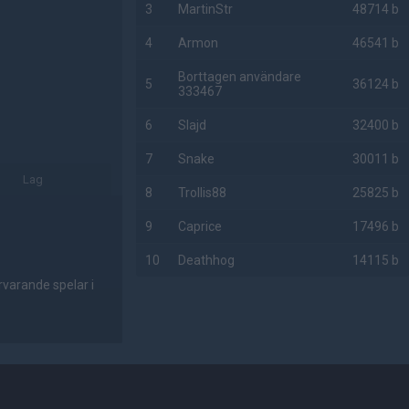
3
MartinStr
48714 b
4
Armon
46541 b
Borttagen användare
5
36124 b
333467
6
Slajd
32400 b
7
Snake
30011 b
Lag
8
Trollis88
25825 b
9
Caprice
17496 b
10
Deathhog
14115 b
rvarande spelar i
AD