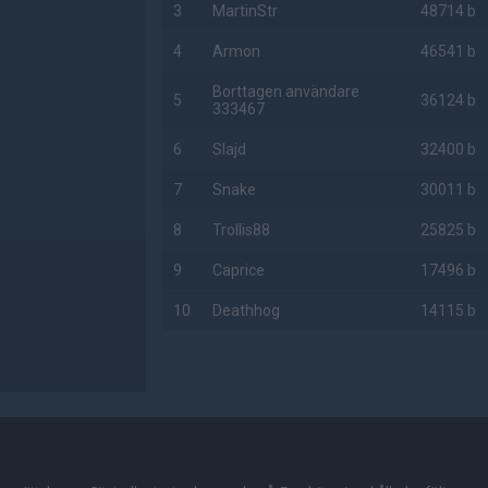
3
MartinStr
48714 b
4
Armon
46541 b
Borttagen användare
5
36124 b
333467
6
Slajd
32400 b
7
Snake
30011 b
8
Trollis88
25825 b
9
Caprice
17496 b
10
Deathhog
14115 b
AD