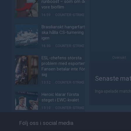
runboost – som om det
vore biofilm
16:59
COUNTER-STRIKE
Brasilianskt hangarfartyg
ska hålla CS-turnering –
igen
16:30
COUNTER-STRIKE
ESL-chefens största
Översikt
problem med esporten:
Fansen betalar inte för
sig
Senaste ma
13:52
COUNTER-STRIKE
Inga spelade matc
Heroic klarar första
steget i EWC-kvalet
13:10
COUNTER-STRIKE
Så följer du Eyeballers
Följ oss i social media
matcher i kvalet till