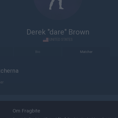
Derek "dare" Brown
UNITED STATES
Bio
Matcher
tcherna
her
Om Fragbite