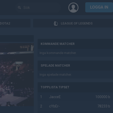
LOGGA IN
DOTA2
LEAGUE OF LEGENDS
AD
KOMMANDE MATCHER
Inga kommande matcher.
SPELADE MATCHER
Inga spelade matcher.
TOPPLISTA TIPSET
1
JacceE
100000 b
2
cYbEr-
78233 b