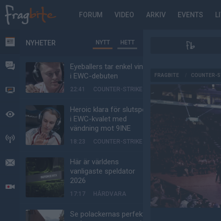
FORUM
VIDEO
ARKIV
EVENTS
L
NYHETER
NYTT
HETT
NYHETER
FORUM
Eyeballers tar enkel vinst
AD
i EWC-debuten
FRAGBITE
/
COUNTER-S
22:41
COUNTER-STRIKE
VIDEO
Heroic klara för slutspel
BEVAKAT
i EWC-kvalet med
vändning mot 9INE
HÄNDELSER
18:23
COUNTER-STRIKE
Här är världens
MEDDELANDEN
vanligaste speldator
2026
LIVESÄNDNINGAR
17:17
HÅRDVARA
Se polackernas perfekta