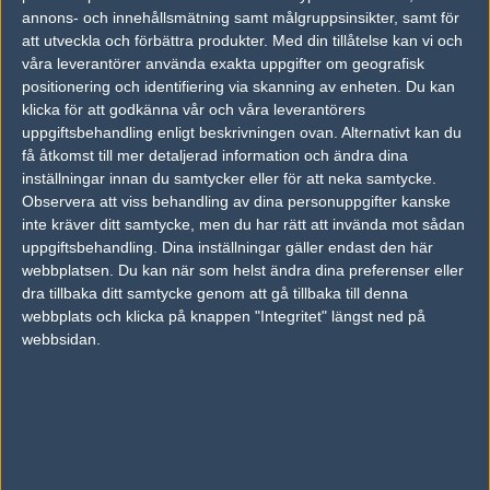
Team Spirit
26%
8
12
0
29
annons- och innehållsmätning samt målgruppsinsikter, samt för
Astralis
74%
16
16
2
att utveckla och förbättra produkter.
Med din tillåtelse kan vi och
OCT
våra leverantörer använda exakta uppgifter om geografisk
positionering och identifiering via skanning av enheten. Du kan
Virtus.pro
64%
16
12
19
2
28
klicka för att godkänna vår och våra leverantörers
Team Spirit
36%
7
16
15
1
OCT
uppgiftsbehandling enligt beskrivningen ovan. Alternativt kan du
få åtkomst till mer detaljerad information och ändra dina
inställningar innan du samtycker eller för att neka samtycke.
Team Spirit
53%
16
27
Observera att viss behandling av dina personuppgifter kanske
Tyloo
47%
3
OCT
inte kräver ditt samtycke, men du har rätt att invända mot sådan
uppgiftsbehandling. Dina inställningar gäller endast den här
webbplatsen. Du kan när som helst ändra dina preferenser eller
Team Spirit
50%
16
26
dra tillbaka ditt samtycke genom att gå tillbaka till denna
Godsent
50%
12
OCT
webbplats och klicka på knappen "Integritet" längst ned på
webbsidan.
Senaste bilder