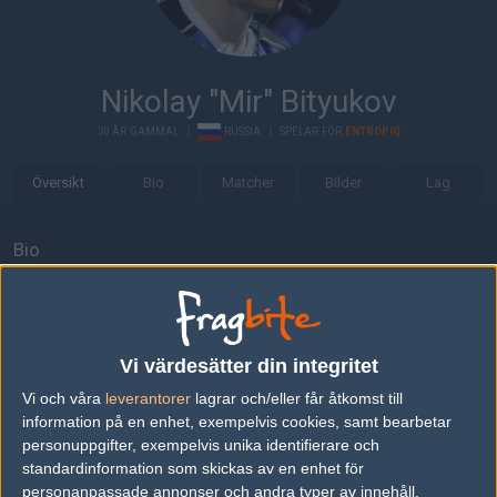
Nikolay "Mir" Bityukov
30 ÅR GAMMAL
|
RUSSIA
|
SPELAR FÖR
ENTROPIQ
Översikt
Bio
Matcher
Bilder
Lag
Bio
Nikolay "Mir" Bityukov är en 30-årig Counter-Strike: Global
Offensive-spelare från Russia, som för närvarande spelar i
Entropiq.
Vi värdesätter din integritet
Senaste matcherna
Vi och våra
leverantorer
lagrar och/eller får åtkomst till
Virtus.pro
50%
14
16
14
1
26
information på en enhet, exempelvis cookies, samt bearbetar
personuppgifter, exempelvis unika identifierare och
9z Team
50%
16
10
16
2
SEP
standardinformation som skickas av en enhet för
personanpassade annonser och andra typer av innehåll,