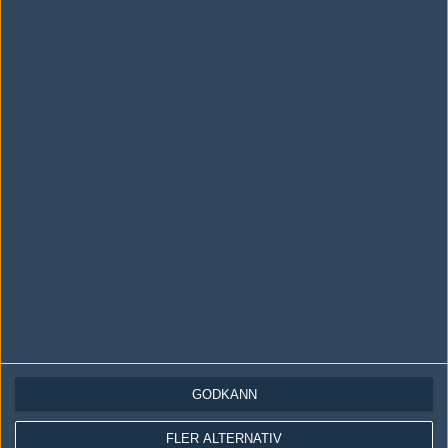
Följ oss i social media
Följ oss på Facebook
Följ oss på Twitter
Följ oss på Instagram
Följ oss på Twitch
Information
Annonsering
Copyright och Privacy Policy
GODKÄNN
Användaravtal
FLER ALTERNATIV
Kontakta