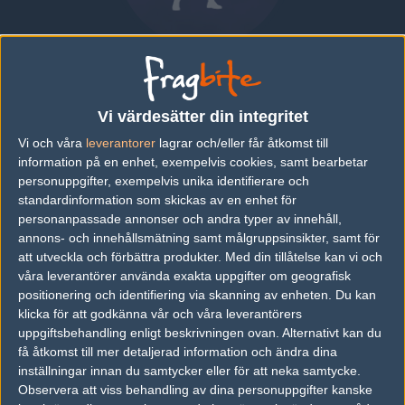
Liam "Crypticly" Marioth
SWEDEN
|
SPELAR FÖR
LOATHE
Vi värdesätter din integritet
Vi och våra
leverantorer
lagrar och/eller får åtkomst till
Översikt
Bio
Matcher
Lag
information på en enhet, exempelvis cookies, samt bearbetar
personuppgifter, exempelvis unika identifierare och
standardinformation som skickas av en enhet för
Senaste matcherna
personanpassade annonser och andra typer av innehåll,
annons- och innehållsmätning samt målgruppsinsikter, samt för
Inga spelade matcher
att utveckla och förbättra produkter.
Med din tillåtelse kan vi och
våra leverantörer använda exakta uppgifter om geografisk
positionering och identifiering via skanning av enheten. Du kan
Följ oss i social media
klicka för att godkänna vår och våra leverantörers
uppgiftsbehandling enligt beskrivningen ovan. Alternativt kan du
Följ oss på Facebook
få åtkomst till mer detaljerad information och ändra dina
inställningar innan du samtycker eller för att neka samtycke.
Följ oss på Twitter
Observera att viss behandling av dina personuppgifter kanske