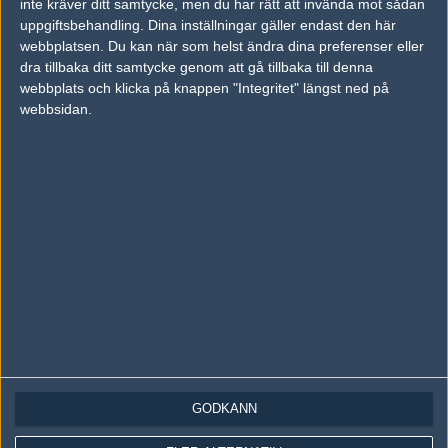
inte kräver ditt samtycke, men du har rätt att invända mot sådan
Följ oss på Instagram
uppgiftsbehandling. Dina inställningar gäller endast den här
Följ oss på Twitch
webbplatsen. Du kan när som helst ändra dina preferenser eller
dra tillbaka ditt samtycke genom att gå tillbaka till denna
Information
webbplats och klicka på knappen "Integritet" längst ned på
webbsidan.
Annonsering
Copyright och Privacy Policy
Användaravtal
Kontakta
Om Fragbite
Copyright Fragbite. Allt innehåll på Fragbite är skyddat enligt
Upphovsrättslagen. Citat eller texter baserade på Fragbites innehåll ska
följas eller föregås av källhänvisning.
Alla åsikter uttryckta på Fragbite representerar varje enskild skribent och
överensstämmer inte nödvändigtvis med Fragbites åsikter.
GODKÄNN
Programmering och design av
Fredric Bohlin
. För frågor rörande sajten
kan du skicka iväg ett email till
vår support
.