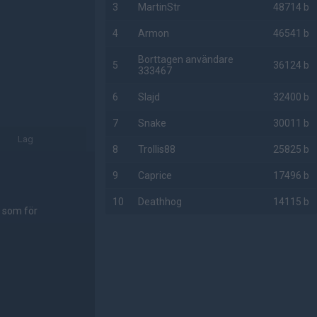
3
MartinStr
48714 b
4
Armon
46541 b
Borttagen användare
5
36124 b
333467
6
Slajd
32400 b
7
Snake
30011 b
Lag
8
Trollis88
25825 b
9
Caprice
17496 b
10
Deathhog
14115 b
, som för
AD