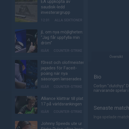
EA uppköpta av
saudisk-ledd
investerargrupp
12:01
ALLA SEKTIONER
jL om nya möjligheten:
"Jag får uppfylla min
dröm"
IGÅR
COUNTER-STRIKE
Översikt
f0rest och olofmeister
jagades för Faceit-
poäng när nya
Bio
säsongen lanserades
Corbyn "clutchyy" D
IGÅR
COUNTER-STRIKE
närvarande spelar i
Alliance klättrar till plats
17 på världsrankingen
Senaste matc
IGÅR
COUNTER-STRIKE
Inga spelade matc
Johnny Speeds ute ur