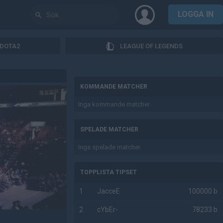
LOGGA IN
DOTA2
LEAGUE OF LEGENDS
AD
KOMMANDE MATCHER
Inga kommande matcher.
SPELADE MATCHER
Inga spelade matcher.
TOPPLISTA TIPSET
1
JacceE
100000 b
2
cYbEr-
78233 b