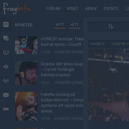
FORUM
VIDEO
ARKIV
EVENTS
L
NYHETER
NYTT
HETT
NYHETER
FORUM
m0NESY avslöjar: Hade
AD
kunnat spela i Cloud9
FRAGBITE
/
COUNTER-S
17:49
COUNTER-STRIKE
VIDEO
Snacka skit ännu längre
BEVAKAT
– Faceit förlänger
halvtidssnacket
HÄNDELSER
16:31
COUNTER-STRIKE
FalleNs lösning på
MEDDELANDEN
fuskproblemet – tvinga
spelarna att spela solo-
LIVESÄNDNINGAR
queue
13:56
COUNTER-STRIKE