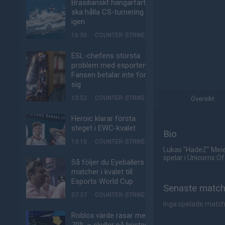
Brasilianskt hangarfartyg
ska hålla CS-turnering –
igen
16:30
COUNTER-STRIKE
ESL-chefens största
problem med esporten:
Fansen betalar inte för
sig
13:52
COUNTER-STRIKE
Översikt
Heroic klarar första
steget i EWC-kvalet
Bio
13:10
COUNTER-STRIKE
Lukas "HadeZ" Meier
spelar i Unicorns Of
Så följer du Eyeballers
matcher i kvalet till
Esports World Cup
Senaste matc
07:37
COUNTER-STRIKE
Inga spelade matc
Roblox värde rasar med