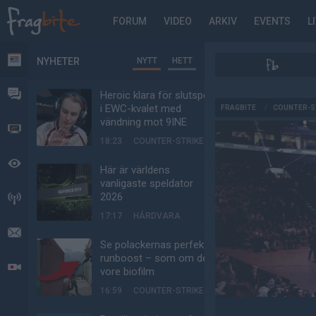
FORUM
VIDEO
ARKIV
EVENTS
L
NYHETER
NYTT
HETT
NYHETER
FORUM
Heroic klara för slutspel
AD
i EWC-kvalet med
FRAGBITE
/
COUNTER-S
vändning mot 9INE
VIDEO
18:23
COUNTER-STRIKE
BEVAKAT
Här är världens
vanligaste speldator
2026
HÄNDELSER
17:17
HÅRDVARA
MEDDELANDEN
Se polackernas perfekta
runboost – som om det
LIVESÄNDNINGAR
vore biofilm
16:59
COUNTER-STRIKE