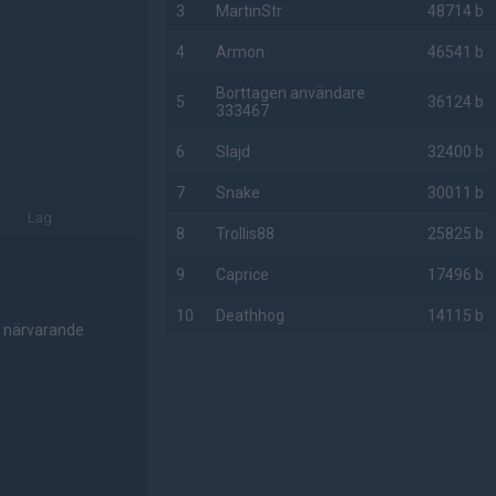
3
MartinStr
48714 b
4
Armon
46541 b
Borttagen användare
5
36124 b
333467
6
Slajd
32400 b
7
Snake
30011 b
Lag
8
Trollis88
25825 b
9
Caprice
17496 b
10
Deathhog
14115 b
r närvarande
AD