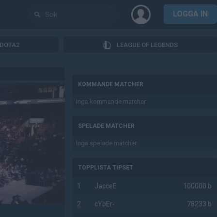
LOGGA IN
DOTA2
LEAGUE OF LEGENDS
AD
KOMMANDE MATCHER
Inga kommande matcher.
SPELADE MATCHER
Inga spelade matcher.
TOPPLISTA TIPSET
1
JacceE
100000 b
2
cYbEr-
78233 b