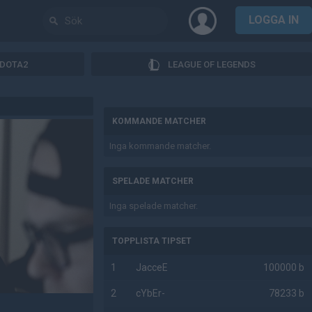
LOGGA IN
DOTA2
LEAGUE OF LEGENDS
AD
KOMMANDE MATCHER
Inga kommande matcher.
SPELADE MATCHER
Inga spelade matcher.
TOPPLISTA TIPSET
1
JacceE
100000 b
2
cYbEr-
78233 b