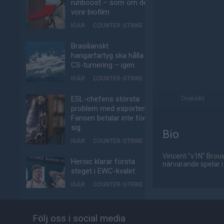
runboost – som om det
vore biofilm
IGÅR
COUNTER-STRIKE
Brasilianskt
hangarfartyg ska hålla
CS-turnering – igen
IGÅR
COUNTER-STRIKE
ESL-chefens största
Översikt
problem med esporten:
Fansen betalar inte för
sig
Bio
IGÅR
COUNTER-STRIKE
Vincent "v1N" Brouw
Heroic klarar första
närvarande spelar i
steget i EWC-kvalet
IGÅR
COUNTER-STRIKE
Så följer du Eyeballers
matcher i kvalet till
Följ oss i social media