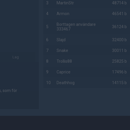
3
MartinStr
48714 b
4
Armon
46541 b
Borttagen användare
5
36124 b
333467
6
Slajd
32400 b
7
Snake
30011 b
Lag
8
Trollis88
25825 b
9
Caprice
17496 b
10
Deathhog
14115 b
s, som för
AD