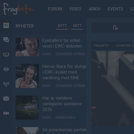
FORUM
VIDEO
ARKIV
EVENTS
L
NYHETER
NYTT
HETT
NYHETER
FORUM
Eyeballers tar enkel
AD
vinst i EWC-debuten
FRAGBITE
/
COUNTER-S
IGÅR
COUNTER-STRIKE
VIDEO
Heroic klara för slutspel
BEVAKAT
i EWC-kvalet med
vändning mot 9INE
HÄNDELSER
IGÅR
COUNTER-STRIKE
Här är världens
MEDDELANDEN
vanligaste speldator
2026
LIVESÄNDNINGAR
IGÅR
HÅRDVARA
Se polackernas perfekta