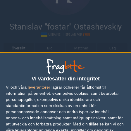
Stanislav "fostar" Ostashevskiy
UKRAINE
|
SPELAR FÖR
1WIN
Översikt
Bio
Matcher
Lag
Bio
Stanislav "fostar" Ostashevskiy är en Counter-Strike: Global
Vi värdesätter din integritet
Offensive-spelare från Ukraine, som för närvarande spelar i 1WIN.
Vi och våra
leverantorer
lagrar och/eller får åtkomst till
Senaste matcherna
information på en enhet, exempelvis cookies, samt bearbetar
personuppgifter, exempelvis unika identifierare och
Forze
50%
16
16
2
standardinformation som skickas av en enhet för
24
personanpassade annonser och andra typer av innehåll,
1WIN
50%
7
10
0
FEB
annons- och innehållsmätning samt målgruppsinsikter, samt för
att utveckla och förbättra produkter.
Med din tillåtelse kan vi och
1WIN
50%
16
28
2
våra leverantörer använda exakta uppgifter om geografisk