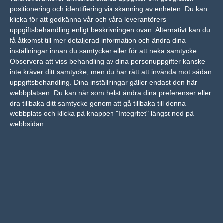
18
positionering och identifiering via skanning av enheten. Du kan
777 Esports
50%
11
24
0
FEB
klicka för att godkänna vår och våra leverantörers
uppgiftsbehandling enligt beskrivningen ovan. Alternativt kan du
BLUEJAYS
50%
16
12
16
2
17
få åtkomst till mer detaljerad information och ändra dina
1WIN
50%
11
16
13
1
inställningar innan du samtycker eller för att neka samtycke.
FEB
Observera att viss behandling av dina personuppgifter kanske
inte kräver ditt samtycke, men du har rätt att invända mot sådan
1WIN
46%
14
11
0
16
uppgiftsbehandling. Dina inställningar gäller endast den här
Gamerlegion
54%
16
16
2
FEB
webbplatsen. Du kan när som helst ändra dina preferenser eller
dra tillbaka ditt samtycke genom att gå tillbaka till denna
webbplats och klicka på knappen "Integritet" längst ned på
1WIN
50%
16
16
2
15
webbsidan.
Tricked Esport
50%
2
12
0
FEB
Följ oss i social media
Följ oss på Facebook
Följ oss på Twitter