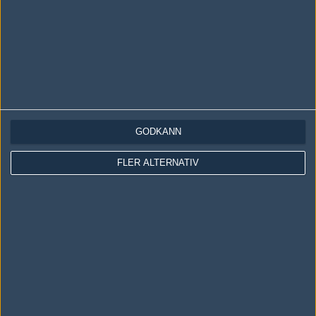
Följ oss i social media
Följ oss på Facebook
Följ oss på Twitter
Följ oss på Instagram
Följ oss på Twitch
GODKÄNN
Information
FLER ALTERNATIV
Annonsering
Copyright och Privacy Policy
Användaravtal
Kontakta
Om Fragbite