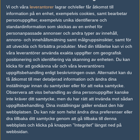
30
Vi och våra
leverantorer
lagrar och/eller får åtkomst till
Dynasty E-Sports
58%
10
OCT
information på en enhet, exempelvis cookies, samt bearbetar
personuppgifter, exempelvis unika identifierare och
Dynasty E-Sports
37%
11
25
standardinformation som skickas av en enhet för
Chiefs Esports Club
63%
16
personanpassade annonser och andra typer av innehåll,
OCT
annons- och innehållsmätning samt målgruppsinsikter, samt för
att utveckla och förbättra produkter.
Med din tillåtelse kan vi och
Order
63%
0
17
våra leverantörer använda exakta uppgifter om geografisk
Dynasty E-Sports
37%
0
OCT
positionering och identifiering via skanning av enheten. Du kan
klicka för att godkänna vår och våra leverantörers
uppgiftsbehandling enligt beskrivningen ovan. Alternativt kan du
Dynasty E-Sports
68%
8
16
få åtkomst till mer detaljerad information och ändra dina
Exsto
32%
16
OCT
inställningar innan du samtycker eller för att neka samtycke.
Observera att viss behandling av dina personuppgifter kanske
inte kräver ditt samtycke, men du har rätt att invända mot sådan
TRIDENT
55%
16
11
uppgiftsbehandling. Dina inställningar gäller endast den här
Dynasty E-Sports
45%
19
OCT
webbplatsen. Du kan när som helst ändra dina preferenser eller
dra tillbaka ditt samtycke genom att gå tillbaka till denna
Dynasty E-Sports
50%
16
webbplats och klicka på knappen "Integritet" längst ned på
09
webbsidan.
Vizard
50%
8
OCT