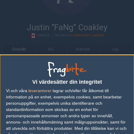
Justin "FaNg" Coakley
CANADA
|
SPELAR FÖR
COMPLEXITY GAMING
Översikt
Bio
Matcher
Lag
Bio
Justin "FaNg" Coakley är en Counter-Strike: Global Offensive-
spelare från Canada, som för närvarande spelar i Complexity
Vi värdesätter din integritet
Gaming.
Vi och våra
leverantorer
lagrar och/eller får åtkomst till
information på en enhet, exempelvis cookies, samt bearbetar
Senaste matcherna
personuppgifter, exempelvis unika identifierare och
standardinformation som skickas av en enhet för
Imperial Esports
50%
16
16
2
09
personanpassade annonser och andra typer av innehåll,
Complexity Gaming
50%
14
6
0
JUN
annons- och innehållsmätning samt målgruppsinsikter, samt för
att utveckla och förbättra produkter.
Med din tillåtelse kan vi och