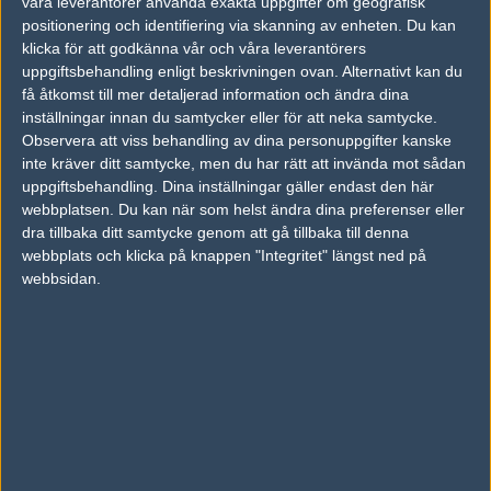
våra leverantörer använda exakta uppgifter om geografisk
Complexity Ga
16
14
16
2
08
ming
50%
positionering och identifiering via skanning av enheten. Du kan
Astralis
50%
14
16
14
1
JUN
klicka för att godkänna vår och våra leverantörers
uppgiftsbehandling enligt beskrivningen ovan. Alternativt kan du
få åtkomst till mer detaljerad information och ändra dina
Heroic
50%
16
16
2
07
inställningar innan du samtycker eller för att neka samtycke.
Complexity Gaming
50%
7
6
0
JUN
Observera att viss behandling av dina personuppgifter kanske
inte kräver ditt samtycke, men du har rätt att invända mot sådan
Cloud9
77%
16
13
16
2
uppgiftsbehandling. Dina inställningar gäller endast den här
31
webbplatsen. Du kan när som helst ändra dina preferenser eller
Complexity Gam
12
16
2
1
MAY
dra tillbaka ditt samtycke genom att gå tillbaka till denna
ing
23%
webbplats och klicka på knappen "Integritet" längst ned på
Evil Geniuses
54%
2
17
0
webbsidan.
30
Complexity Gaming
4
16
19
2
MAY
6%
Följ oss i social media
Följ oss på Facebook