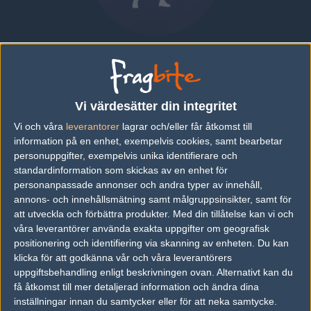
Oliver "oW^" Winther
DENMARK
|
SPELAR FÖR
MAD LIONS
Vi värdesätter din integritet
Översikt
Bio
Matcher
Lag
Vi och våra
leverantorer
lagrar och/eller får åtkomst till
information på en enhet, exempelvis cookies, samt bearbetar
Bio
personuppgifter, exempelvis unika identifierare och
standardinformation som skickas av en enhet för
Oliver "oW^" Winther är en Counter-Strike: Global Offensive-spelare
personanpassade annonser och andra typer av innehåll,
från Denmark, som för närvarande spelar i MAD Lions.
annons- och innehållsmätning samt målgruppsinsikter, samt för
att utveckla och förbättra produkter.
Med din tillåtelse kan vi och
Senaste matcherna
våra leverantörer använda exakta uppgifter om geografisk
Inga spelade matcher
positionering och identifiering via skanning av enheten. Du kan
klicka för att godkänna vår och våra leverantörers
uppgiftsbehandling enligt beskrivningen ovan. Alternativt kan du
få åtkomst till mer detaljerad information och ändra dina
Följ oss i social media
inställningar innan du samtycker eller för att neka samtycke.