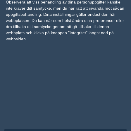
Observera att viss behandling av dina personuppgifter kanske
Följ oss på Facebook
inte kräver ditt samtycke, men du har rätt att invända mot sådan
Följ oss på Twitter
uppgiftsbehandling. Dina inställningar gäller endast den här
webbplatsen. Du kan när som helst ändra dina preferenser eller
Följ oss på Instagram
dra tillbaka ditt samtycke genom att gå tillbaka till denna
webbplats och klicka på knappen "Integritet" längst ned på
Följ oss på Twitch
webbsidan.
Information
Annonsering
Copyright och Privacy Policy
Användaravtal
Kontakta
Om Fragbite
Copyright Fragbite. Allt innehåll på Fragbite är skyddat enligt
Upphovsrättslagen. Citat eller texter baserade på Fragbites innehåll ska
följas eller föregås av källhänvisning.
Alla åsikter uttryckta på Fragbite representerar varje enskild skribent och