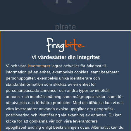
pIrate
CHINA
|
SPELAR FÖR
RTB
Översikt
Bio
Matcher
Lag
Vi värdesätter din integritet
Bio
Vi och våra
leverantorer
lagrar och/eller får åtkomst till
information på en enhet, exempelvis cookies, samt bearbetar
pIrate är en Counter-Strike: Global Offensive-spelare från China,
personuppgifter, exempelvis unika identifierare och
som för närvarande spelar i RTB.
standardinformation som skickas av en enhet för
personanpassade annonser och andra typer av innehåll,
Senaste matcherna
annons- och innehållsmätning samt målgruppsinsikter, samt för
att utveckla och förbättra produkter.
Med din tillåtelse kan vi och
RTB
50%
3
12
0
16
våra leverantörer använda exakta uppgifter om geografisk
Tyloo
50%
16
16
2
MAY
positionering och identifiering via skanning av enheten. Du kan
klicka för att godkänna vår och våra leverantörers
uppgiftsbehandling enligt beskrivningen ovan. Alternativt kan du
RTB
50%
13
13
0