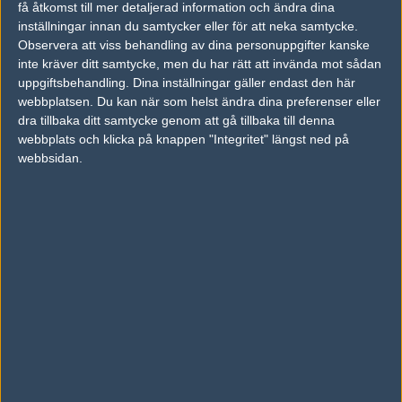
15
få åtkomst till mer detaljerad information och ändra dina
MFC Gaming
50%
16
16
2
MAY
inställningar innan du samtycker eller för att neka samtycke.
Observera att viss behandling av dina personuppgifter kanske
inte kräver ditt samtycke, men du har rätt att invända mot sådan
uppgiftsbehandling. Dina inställningar gäller endast den här
webbplatsen. Du kan när som helst ändra dina preferenser eller
Följ oss i social media
dra tillbaka ditt samtycke genom att gå tillbaka till denna
webbplats och klicka på knappen "Integritet" längst ned på
Följ oss på Facebook
webbsidan.
Följ oss på Twitter
Följ oss på Instagram
Följ oss på Twitch
Information
Annonsering
Copyright och Privacy Policy
Användaravtal
Kontakta