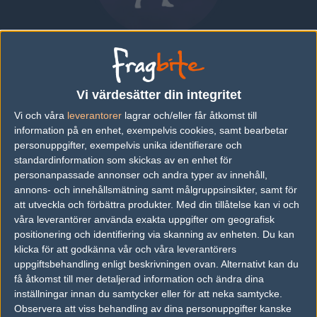
Gareth "MisteM" Ries
SOUTH AFRICA
|
SPELAR FÖR
ATK
Vi värdesätter din integritet
Vi och våra
leverantorer
lagrar och/eller får åtkomst till
Översikt
Bio
Matcher
Lag
information på en enhet, exempelvis cookies, samt bearbetar
personuppgifter, exempelvis unika identifierare och
Bio
standardinformation som skickas av en enhet för
personanpassade annonser och andra typer av innehåll,
Gareth "MisteM" Ries är en Counter-Strike: Global Offensive-
annons- och innehållsmätning samt målgruppsinsikter, samt för
spelare från South Africa, som för närvarande spelar i ATK.
att utveckla och förbättra produkter.
Med din tillåtelse kan vi och
våra leverantörer använda exakta uppgifter om geografisk
positionering och identifiering via skanning av enheten. Du kan
klicka för att godkänna vår och våra leverantörers
Följ oss i social media
uppgiftsbehandling enligt beskrivningen ovan. Alternativt kan du
få åtkomst till mer detaljerad information och ändra dina
Följ oss på Facebook
inställningar innan du samtycker eller för att neka samtycke.
Följ oss på Twitter
Observera att viss behandling av dina personuppgifter kanske