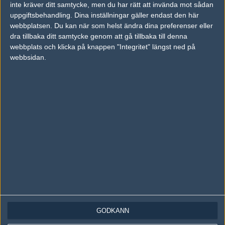
inte kräver ditt samtycke, men du har rätt att invända mot sådan
Följ oss på Instagram
uppgiftsbehandling. Dina inställningar gäller endast den här
webbplatsen. Du kan när som helst ändra dina preferenser eller
Följ oss på Twitch
dra tillbaka ditt samtycke genom att gå tillbaka till denna
webbplats och klicka på knappen "Integritet" längst ned på
Information
webbsidan.
Annonsering
Copyright och Privacy Policy
Användaravtal
Kontakta
Om Fragbite
Copyright Fragbite. Allt innehåll på Fragbite är skyddat enligt
Upphovsrättslagen. Citat eller texter baserade på Fragbites innehåll ska
följas eller föregås av källhänvisning.
Alla åsikter uttryckta på Fragbite representerar varje enskild skribent och
överensstämmer inte nödvändigtvis med Fragbites åsikter.
GODKÄNN
Programmering och design av
Fredric Bohlin
. För frågor rörande sajten
kan du skicka iväg ett email till
vår support
.