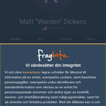
Matt "Warden" Dickens
UNITED STATES
Översikt
Bio
Matcher
Bilder
Bio
Matt "Warden" Dickens är en Counter-Strike: Global Offensive-
spelare från USA.
Vi värdesätter din integritet
Vi och våra
leverantorer
lagrar och/eller får åtkomst till
Senaste matcherna
information på en enhet, exempelvis cookies, samt bearbetar
personuppgifter, exempelvis unika identifierare och
compLexity Syndicate
50%
12
16
standardinformation som skickas av en enhet för
Gravitas Gaming
50%
16
JUL
personanpassade annonser och andra typer av innehåll,
annons- och innehållsmätning samt målgruppsinsikter, samt för
att utveckla och förbättra produkter.
Med din tillåtelse kan vi och
Team 3D
50%
12