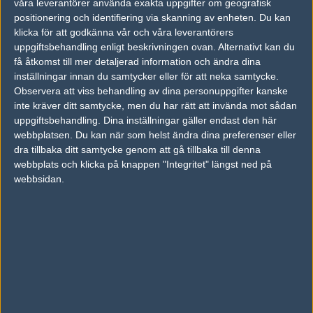
04
våra leverantörer använda exakta uppgifter om geografisk
compLexity Syndicate
50%
18
OCT
positionering och identifiering via skanning av enheten. Du kan
klicka för att godkänna vår och våra leverantörers
uppgiftsbehandling enligt beskrivningen ovan. Alternativt kan du
JaX Money Crew
50%
14
12
få åtkomst till mer detaljerad information och ändra dina
compLexity Syndicate
50%
16
SEP
inställningar innan du samtycker eller för att neka samtycke.
Observera att viss behandling av dina personuppgifter kanske
inte kräver ditt samtycke, men du har rätt att invända mot sådan
Senaste bilder
uppgiftsbehandling. Dina inställningar gäller endast den här
webbplatsen. Du kan när som helst ändra dina preferenser eller
dra tillbaka ditt samtycke genom att gå tillbaka till denna
webbplats och klicka på knappen "Integritet" längst ned på
webbsidan.
Följ oss i social media
Följ oss på Facebook