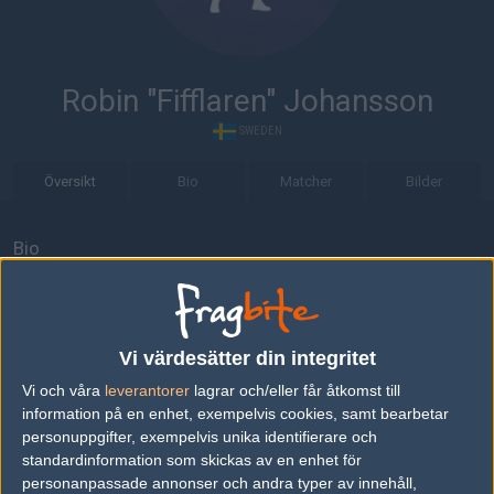
Robin "Fifflaren" Johansson
SWEDEN
Översikt
Bio
Matcher
Bilder
Bio
Robin "Fifflaren" Johansson är en Counter-Strike 1.6-spelare från
Sverige.
Senaste matcherna
Vi värdesätter din integritet
Vi och våra
leverantorer
lagrar och/eller får åtkomst till
Copenhagen Wolves
50%
12
14
information på en enhet, exempelvis cookies, samt bearbetar
F.d. n!faculty
50%
16
FEB
personuppgifter, exempelvis unika identifierare och
standardinformation som skickas av en enhet för
personanpassade annonser och andra typer av innehåll,
Copenhagen Wolves
50%
16