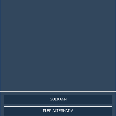
Följ oss i social media
Följ oss på Facebook
Följ oss på Twitter
Följ oss på Instagram
Följ oss på Twitch
Information
Annonsering
Copyright och Privacy Policy
GODKÄNN
Användaravtal
Kontakta
FLER ALTERNATIV