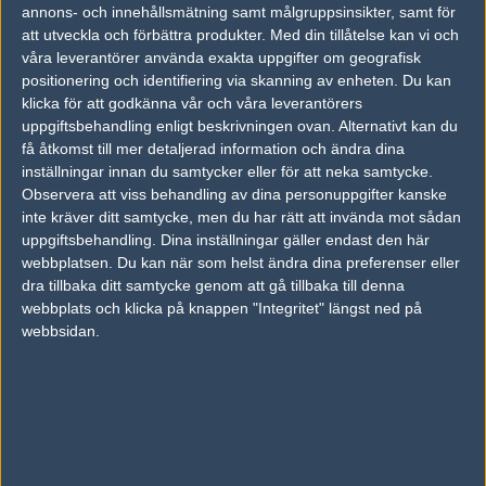
26
annons- och innehållsmätning samt målgruppsinsikter, samt för
SK 2013
50%
4
JAN
att utveckla och förbättra produkter.
Med din tillåtelse kan vi och
våra leverantörer använda exakta uppgifter om geografisk
Copenhagen Wolves
50%
2
positionering och identifiering via skanning av enheten. Du kan
02
klicka för att godkänna vår och våra leverantörers
BuyKey (CS:GO)
50%
0
DEC
uppgiftsbehandling enligt beskrivningen ovan. Alternativt kan du
få åtkomst till mer detaljerad information och ändra dina
Copenhagen Wolves
50%
2
24
inställningar innan du samtycker eller för att neka samtycke.
Observera att viss behandling av dina personuppgifter kanske
Titan
50%
0
NOV
inte kräver ditt samtycke, men du har rätt att invända mot sådan
uppgiftsbehandling. Dina inställningar gäller endast den här
Copenhagen Wolves
50%
2
24
webbplatsen. Du kan när som helst ändra dina preferenser eller
dra tillbaka ditt samtycke genom att gå tillbaka till denna
Anexis
50%
0
NOV
webbplats och klicka på knappen "Integritet" längst ned på
webbsidan.
Senaste bilder