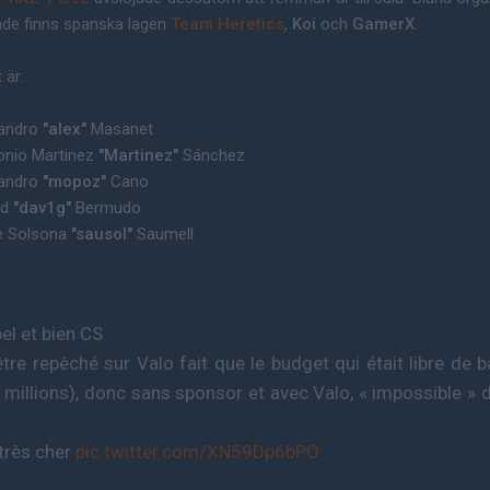
ade finns spanska lagen
Team Heretics
,
Koi
och
GamerX
.
 är:
jandro
"alex"
Masanet
nio Martinez
"Martinez"
Sánchez
jandro
"mopoz"
Cano
id
"dav1g"
Bermudo
e Solsona
"sausol"
Saumell
el et bien CS
être repêché sur Valo fait que le budget qui était libre de b
3 millions), donc sans sponsor et avec Valo, « impossible » d
très cher
pic.twitter.com/XN59Dp6bPO