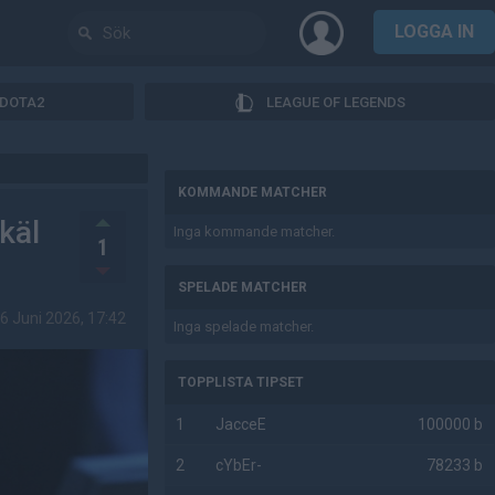
LOGGA IN
DOTA2
LEAGUE OF LEGENDS
AD
KOMMANDE MATCHER
käl
Inga kommande matcher.
1
SPELADE MATCHER
6 Juni 2026, 17:42
Inga spelade matcher.
TOPPLISTA TIPSET
1
JacceE
100000 b
2
cYbEr-
78233 b