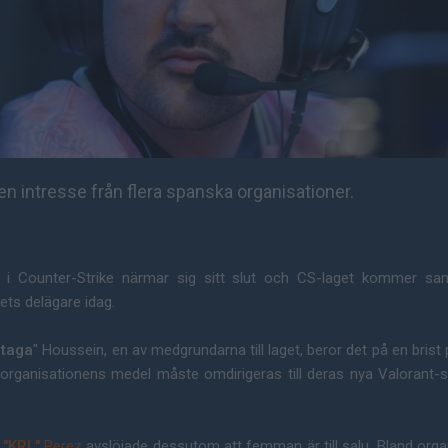
gen intresse från flera spanska organisationer.
 i Counter-Strike närmar sig sitt slut och CS-laget kommer sann
ets delägare idag.
taga
" Houssein, en av medgrundarna till laget, beror det på en bris
 organisationens medel måste omdirigeras till deras nya Valorant-s
n
"KRL"
Perez
avslöjade dessutom att femman är till salu. Bland org