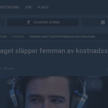
IVESTREAMS
SÖK
HJÄLP
COUNTER-STRIKE
TRIKE
/
NYHETER
/
SPANSKA LAGET SLÄPPER FEMMAN AV KOSTNADSSKÄL
laget släpper femman av kostnadss
e" Nilsson
2