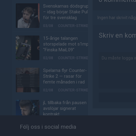
Svenskarnas dödsgrupp
– idag börjar Stake Pulse
för tre svensklag
Ingen har skrivit n
03/08
COUNTER-STRIKE
Skriv en ko
15-årige talangen
storspelade mot s1mple:
"Finska MaiL09"
02/08
COUNTER-STRIKE
Spelarna flyr Counter-
Strike 2 — rasar för
femte månaden i rad
02/08
COUNTER-STRIKE
jL tillbaka från pausen –
avslöjar signerat
kontrakt
02/08
COUNTER-STRIKE
Följ oss i social media
phzy talar ut om tunga