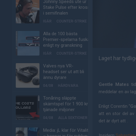
Johnny Speeds ute ur
Stake Pulse efter kross
i semifinalen
IGÅR
COUNTER-STRIKE
Alla de 100 bästa
Premier-spelarna fuskar
enligt ny granskning
IGÅR
COUNTER-STRIKE
Laget har tydli
Valves nya VR-
headset ser ut att bli
ännu dyrare
Gentle Mates
tid
04/08
HÅRDVARA
meddelar en av lag
Tonåring släppte
skämtspel för 1 900 kr –
Enligt Corentin "
Go
tjänade miljoner
att en stor del av
04/08
ALLA SEKTIONER
det är dyrt att .
Media: jL klar för Vitality
Insidern
Sebastie