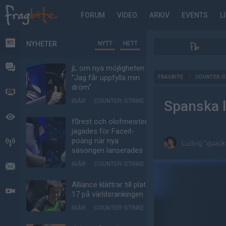
FORUM
VIDEO
ARKIV
EVENTS
L
NYHETER
NYTT
HETT
NYHETER
FORUM
jL om nya möjligheten:
AD
"Jag får uppfylla min
FRAGBITE
/
COUNTER-S
dröm"
VIDEO
IGÅR
COUNTER-STRIKE
Spanska 
BEVAKAT
f0rest och olofmeister
jagades för Faceit-
poäng när nya
HÄNDELSER
Ludvig "quack
säsongen lanserades
IGÅR
COUNTER-STRIKE
MEDDELANDEN
Alliance klättrar till plats
LIVESÄNDNINGAR
17 på världsrankingen
IGÅR
COUNTER-STRIKE