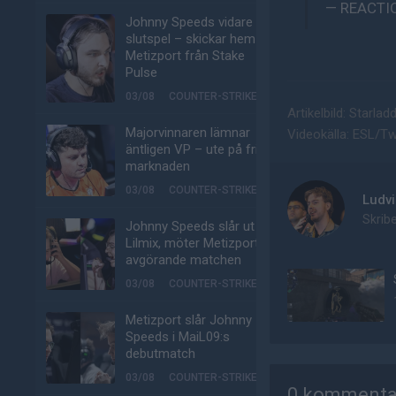
— REACTI
Johnny Speeds vidare till
slutspel – skickar hem
Metizport från Stake
Pulse
03/08
COUNTER-STRIKE
Artikelbild: Starla
Majorvinnaren lämnar
Videokälla: ESL/Tw
äntligen VP – ute på fria
marknaden
03/08
COUNTER-STRIKE
Ludvi
Skribe
Johnny Speeds slår ut
Lilmix, möter Metizport i
avgörande matchen
03/08
COUNTER-STRIKE
Metizport slår Johnny
Speeds i MaiL09:s
debutmatch
AD
03/08
COUNTER-STRIKE
0 kommenta