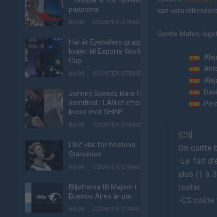
– hoppar in för nyblivna
papporna
kan vara intresser
04/08
COUNTER-STRIKE
Gentle Mates-laget
Här är Eyeballers grupp i
kvalet till Esports World
Ale
Cup
Anto
04/08
COUNTER-STRIKE
Ale
Dav
Johnny Speeds klara för
semifinal i LAN:et efter
Per
kross mot SHiNE
04/08
COUNTER-STRIKE
[CS]
LNZ klar för höstens
On quitte b
Starseries
-Le fait d’
04/08
COUNTER-STRIKE
plus (1 à 
roster
Biljetterna till Majorn i
Buenos Aires är ute
-CS coûte 
04/08
COUNTER-STRIKE