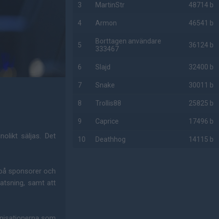
3
MartinStr
48714 b
4
Armon
46541 b
Borttagen användare
5
36124 b
333467
6
Slajd
32400 b
7
Snake
30011 b
8
Trollis88
25825 b
9
Caprice
17496 b
olikt säljas. Det
10
Deathhog
14115 b
AD
t på sponsorer och
atsning, samt att
anisationerna som