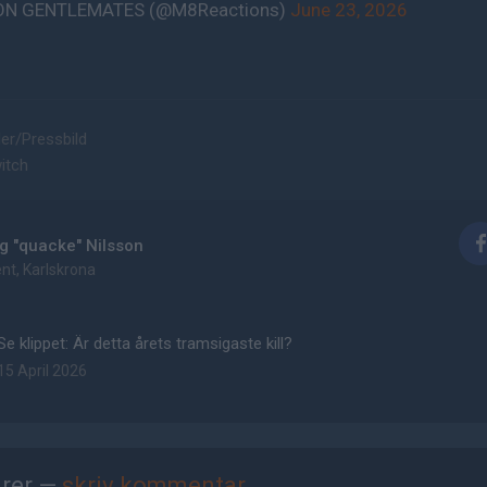
ON GENTLEMATES (@M8Reactions)
June 23, 2026
dder/Pressbild
itch
g "quacke" Nilsson
nt, Karlskrona
Se klippet: Är detta årets tramsigaste kill?
15 April 2026
rer —
skriv kommentar