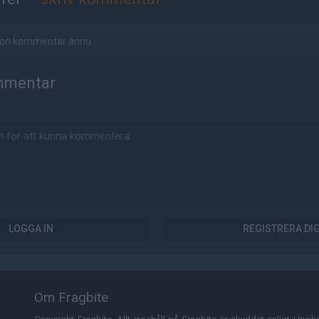
ågon kommentar ännu.
mmentar
LOGGA IN
REGISTRERA DI
Om Fragbite