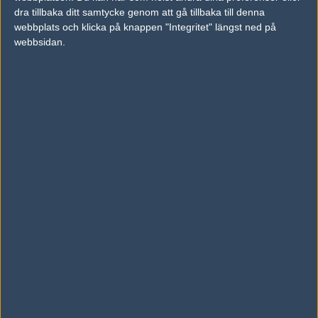
dra tillbaka ditt samtycke genom att gå tillbaka till denna
Ludvig "quacke" Nilsson
webbplats och klicka på knappen "Integritet" längst ned på
Skribent, Karlskrona
webbsidan.
Här är svenskarnas öppningsmatcher i Majorn
21 Maj 2026
Idag börjar IEM Cologne 2026 – så följer du
svenskarnas matcher
2 Juni 2026
Här prankar dexter sin lagkamrat: "insani är
VAC-bannad!"
2 Juni 2026
AD
0 kommentarer —
skriv kommentar