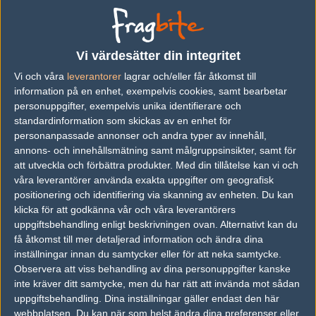
att ta hem diamant-medaljen.
Vad är det som händer... ????
Vi värdesätter din integritet
Vi och våra
leverantorer
lagrar och/eller får åtkomst till
@LNZcsgo
börjar Majorn med en förlust då Thunder
information på en enhet, exempelvis cookies, samt bearbetar
Downunder storskräller i första omgången...
personuppgifter, exempelvis unika identifierare och
standardinformation som skickas av en enhet för
Det kan inte vara många Pick 'Ems som lever nu ????
personanpassade annonser och andra typer av innehåll,
pic.twitter.com/HGlgRWnApA
annons- och innehållsmätning samt målgruppsinsikter, samt för
att utveckla och förbättra produkter.
Med din tillåtelse kan vi och
— Fragbite (@fragbitecom)
June 2, 2026
våra leverantörer använda exakta uppgifter om geografisk
positionering och identifiering via skanning av enheten. Du kan
klicka för att godkänna vår och våra leverantörers
uppgiftsbehandling enligt beskrivningen ovan. Alternativt kan du
få åtkomst till mer detaljerad information och ändra dina
Artikelbild: Andrei Pascu/PGL och Helena Kristiansson/ESL
inställningar innan du samtycker eller för att neka samtycke.
Videokälla: Esportstudion/Twitch
Observera att viss behandling av dina personuppgifter kanske
inte kräver ditt samtycke, men du har rätt att invända mot sådan
uppgiftsbehandling. Dina inställningar gäller endast den här
webbplatsen. Du kan när som helst ändra dina preferenser eller