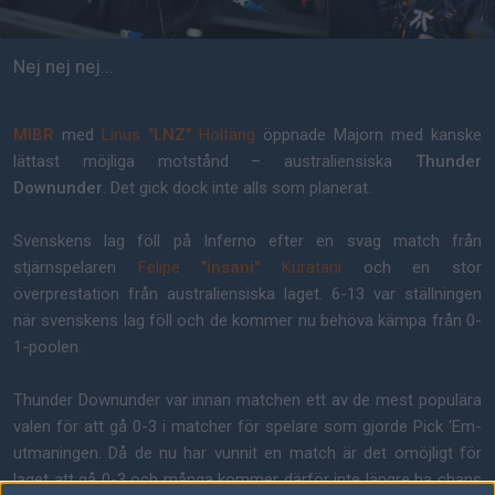
Nej nej nej...
MIBR
med
Linus
"LNZ"
Holtäng
öppnade Majorn med kanske
lättast möjliga motstånd – australiensiska
Thunder
Downunder
. Det gick dock inte alls som planerat.
Svenskens lag föll på Inferno efter en svag match från
stjärnspelaren
Felipe
"insani"
Kuratani
och en stor
överprestation från australiensiska laget. 6-13 var ställningen
när svenskens lag föll och de kommer nu behöva kämpa från 0-
1-poolen.
Thunder Downunder var innan matchen ett av de mest populära
valen för att gå 0-3 i matcher för spelare som gjorde Pick 'Em-
utmaningen. Då de nu har vunnit en match är det omöjligt för
laget att gå 0-3 och många kommer därför inte längre ha chans