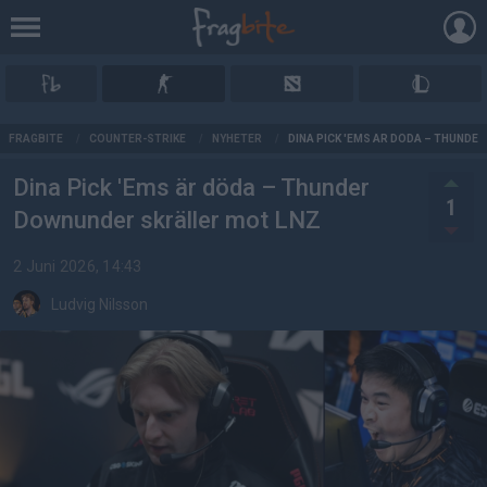
AD
FRAGBITE
/
COUNTER-STRIKE
/
NYHETER
/
DINA PICK 'EMS ÄR DÖDA – THUNDE
Dina Pick 'Ems är döda – Thunder
1
Downunder skräller mot LNZ
2 Juni 2026, 14:43
Ludvig Nilsson