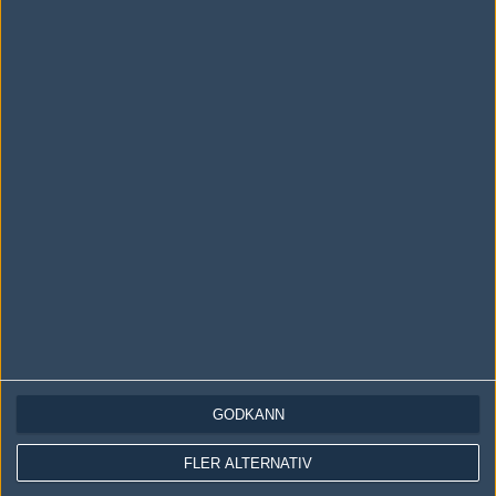
Ingen har skrivit någon kommentar ännu.
Skriv en kommentar
Upp
LOGGA IN
REGISTRERA DIG
Följ oss i social media
Följ oss på Facebook
GODKÄNN
Följ oss på Twitter
FLER ALTERNATIV
Följ oss på Instagram