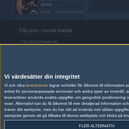
queue
06/08
COUNTER-STRIKE
EA uppköpta av saudisk-
ledd investerargrupp
Följ oss i social media
06/08
ALLA SEKTIONER
Följ oss på Facebook
jL om nya möjligheten:
Följ oss på Twitter
"Jag får uppfylla min
dröm"
Följ oss på Instagram
05/08
COUNTER-STRIKE
Följ oss på Twitch
Vi värdesätter din integritet
f0rest och olofmeister
Information
jagades för Faceit-
Vi och våra
leverantorer
lagrar och/eller får åtkomst till informatio
poäng när nya säsongen
enhet för personanpassade annonser och andra typer av innehåll, ann
lanserades
Annonsering
leverantörer använda exakta uppgifter om geografisk positionering oc
ovan. Alternativt kan du få åtkomst till mer detaljerad information oc
05/08
COUNTER-STRIKE
Copyright och Privacy Policy
kräver ditt samtycke, men du har rätt att invända mot sådan uppgifts
Alliance klättrar till plats
samtycke genom att gå tillbaka till denna webbplats och klicka på kn
Användaravtal
17 på världsrankingen
FLER ALTERNATIV
Kontakta
05/08
COUNTER-STRIKE