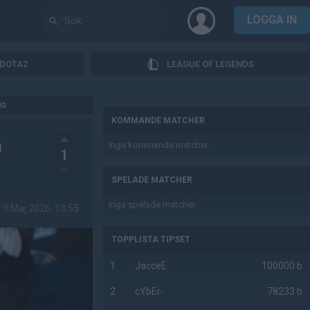
LOGGA IN
DOTA2
LEAGUE OF LEGENDS
AD
NG
KOMMANDE MATCHER
å
Inga kommande matcher.
1
SPELADE MATCHER
Inga spelade matcher.
9 Maj 2026, 13:55
TOPPLISTA TIPSET
1
JacceE
100000 b
2
cYbEr-
78233 b