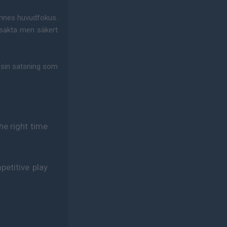
ennes huvudfokus.
 sakta men säkert
 sin satsning som
the right time
petitive play