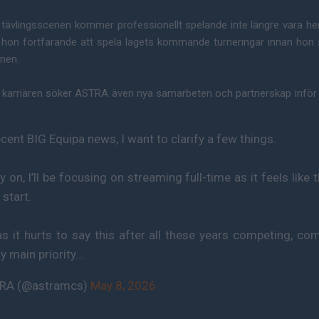
m tävlingsscenen kommer professionellt spelande inte längre vara h
r hon fortfarande att spela lagets kommande turneringar innan hon
enen.
 karriären söker ASTRA även nya samarbeten och partnerskap inför
ecent BIG Equipa news, I want to clarify a few things.
on, I’ll be focusing on streaming full-time as it feels like 
 start.
 it hurts to say this after all these years competing, com
y main priority…
TRA (@astramcs)
May 8, 2026