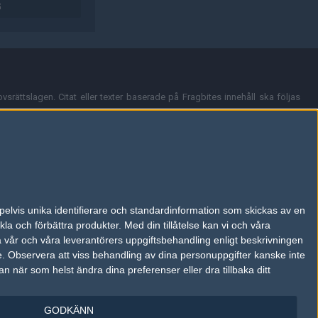
G
vsrättslagen. Citat eller texter baserade på Fragbites innehåll ska följas
nt och överensstämmer inte nödvändigtvis med Fragbites åsikter.
en kan du skicka iväg ett email till
vår support
.
tion så som t.ex. användarnamn. Cookies sparas även när man deltar i
pelvis unika identifierare och standardinformation som skickas av en
du stänga av cookies i din webbläsares inställningar eller välja att inte
la och förbättra produkter.
Med din tillåtelse kan vi och våra
ktronisk kommunikation som trädde i kraft 25 juli 2003.
a vår och våra leverantörers uppgiftsbehandling enligt beskrivningen
e.
Observera att viss behandling av dina personuppgifter kanske inte
 när som helst ändra dina preferenser eller dra tillbaka ditt
GODKÄNN