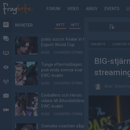
FORUM
VIDEO
ARKIV
EVENTS
L
NYHETER
NYTT
HETT
NYHETER
FORUM
poiiis succé: Kvalar in till
AD
Esport World Cup
FRAGBITE
/
COUNTER-S
IGÅR
COUNTER-STRIKE
VIDEO
BIG-stjär
Tunga eftermiddagen:
BEVAKAT
poiii enda svensk kvar i
streamin
EWC-kvalet
HÄNDELSER
IGÅR
COUNTER-STRIKE
Axel "shiperi
Eyeballers och Heroic
MEDDELANDEN
vidare till åttondelsfinal i
EWC-kvalet
LIVESÄNDNINGAR
IGÅR
COUNTER-STRIKE
Svenska coachen sågar