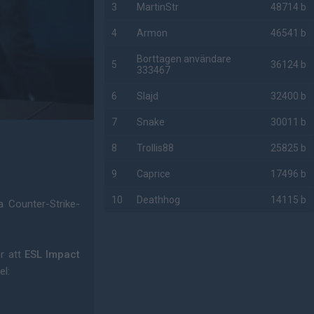
3
MartinStr
48714 b
4
Armon
46541 b
Borttagen användare
5
36124 b
333467
6
Slajd
32400 b
7
Snake
30011 b
8
Trollis88
25825 b
9
Caprice
17496 b
10
Deathhog
14115 b
a Counter-Strike-
AD
er att
ESL Impact
el: