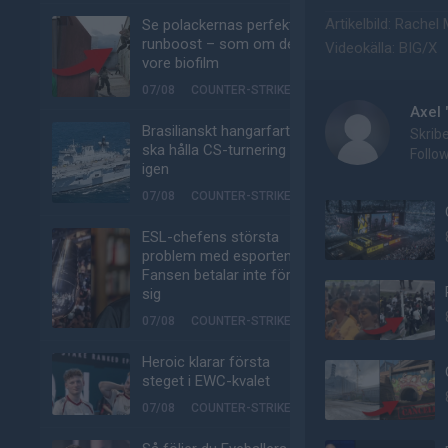
Artikelbild: Rache
Se polackernas perfekta
runboost – som om det
Videokälla: BIG/X
vore biofilm
07/08
COUNTER-STRIKE
Axel 
Brasilianskt hangarfartyg
Skrib
ska hålla CS-turnering –
Follo
igen
07/08
COUNTER-STRIKE
ESL-chefens största
problem med esporten:
Fansen betalar inte för
sig
07/08
COUNTER-STRIKE
Heroic klarar första
steget i EWC-kvalet
07/08
COUNTER-STRIKE