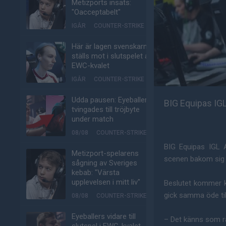
Metizports insats:
"Oacceptabelt"
IGÅR
COUNTER-STRIKE
Här är lagen svenskarna
ställs mot i slutspelet av
EWC-kvalet
IGÅR
COUNTER-STRIKE
Udda pausen: Eyeballers
BIG Equipas IGL 
tvingades till tröjbyte
under match
08/08
COUNTER-STRIKE
BIG Equipas IGL 
Metizport-spelarens
scenen bakom sig f
sågning av Sveriges
kebab: "Värsta
upplevelsen i mitt liv"
Beslutet kommer k
gick samma öde til
08/08
COUNTER-STRIKE
Eyeballers vidare till
– Det känns som rä