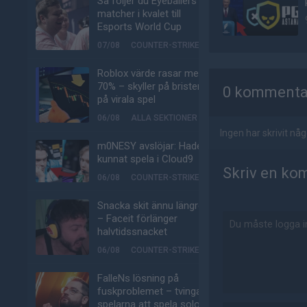
Så följer du Eyeballers
matcher i kvalet till
Esports World Cup
07/08
COUNTER-STRIKE
AD
Roblox värde rasar med
70% – skyller på bristen
0 kommenta
på virala spel
06/08
ALLA SEKTIONER
Ingen har skrivit n
m0NESY avslöjar: Hade
kunnat spela i Cloud9
Skriv en ko
06/08
COUNTER-STRIKE
Snacka skit ännu längre
– Faceit förlänger
halvtidssnacket
06/08
COUNTER-STRIKE
FalleNs lösning på
fuskproblemet – tvinga
spelarna att spela solo-