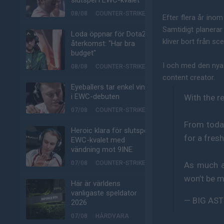
slutspel i EWC-kvalet
08/08
COUNTER-STRIKE
Efter flera år ino
Samtidigt planera
Loda öppnar för Dota2-
kliver bort från sc
återkomst: "Har bra
budget"
I och med den nya
08/08
COUNTER-STRIKE
content creator.
Eyeballers tar enkel vinst
i EWC-debuten
With the r
07/08
COUNTER-STRIKE
From today 
Heroic klara för slutspel i
for a fresh
EWC-kvalet med
vändning mot 9INE
07/08
COUNTER-STRIKE
As much as
won’t be m
Här är världens
vanligaste speldator
— BIG AS
2026
07/08
HÅRDVARA