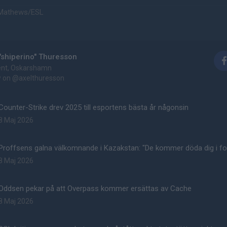
l Mathews/ESL
"shiperino" Thuresson
ent, Oskarshamn
w on
@axelthuresson
Counter-Strike drev 2025 till esportens bästa år någonsin
8 Maj 2026
Proffsens galna välkomnande i Kazakstan: "De kommer döda dig i f
8 Maj 2026
Oddsen pekar på att Overpass kommer ersättas av Cache
8 Maj 2026