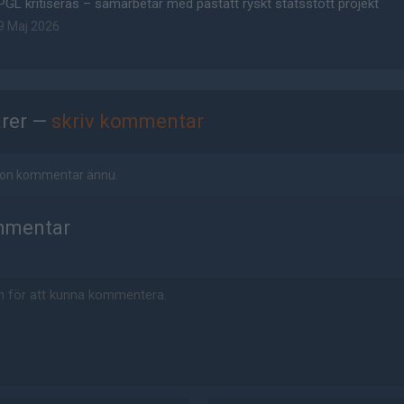
PGL kritiseras – samarbetar med påstått ryskt statsstött projekt
9 Maj 2026
rer —
skriv kommentar
ågon kommentar ännu.
mmentar