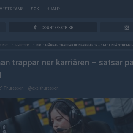
IVESTREAMS
SÖK
HJÄLP
COUNTER-STRIKE
TRIKE
/
NYHETER
/
BIG-STJÄRNAN TRAPPAR NER KARRIÄREN – SATSAR PÅ STREAMI
nan trappar ner karriären – satsar p
g
no" Thuresson
–
@axelthuresson