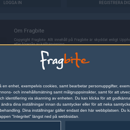
LOGGA IN
REGISTRERA DI
Om Fragbite
Copyright Fragbite. Allt innehåll på Fragbite är skyddat enligt Uppho
eller föregås av källhänvisning.
Alla åsikter uttryckta på Fragbite representerar varje enskild skribe
Programmering och design av
Fredric Bohlin
. För frågor rörande sajt
Cookies
Fragbite använder cookies för att spara användarspecifik informa
n på en enhet, exempelvis cookies, samt bearbetar personuppgifter, exem
omröstningar och för att föra statistik. För att slippa cookies kan 
ons- och innehållsmätning samt målgruppsinsikter, samt för att utveck
besöka Fragbite. Den här textraden finns här på grund av lagen om ele
h identifiering via skanning av enheten. Du kan klicka för att godkänn
h ändra dina inställningar innan du samtycker eller för att neka samtyck
Annonsering
behandling. Dina inställningar gäller endast den här webbplatsen. Du kan
appen "Integritet" längst ned på webbsidan.
Är du intresserad av att annonsera på Fragbite,
tryck här
.