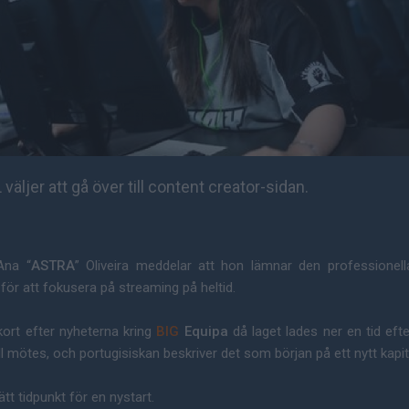
väljer att gå över till content creator-sidan.
Ana “
ASTRA
” Oliveira meddelar att hon lämnar den professionell
ör att fokusera på streaming på heltid.
ort efter nyheterna kring
BIG
Equipa
då laget lades ner en tid eft
l mötes, och portugisiskan beskriver det som början på ett nytt kapit
tt tidpunkt för en nystart.