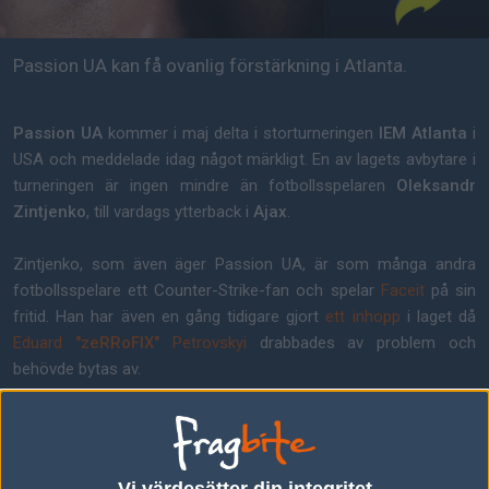
Passion UA kan få ovanlig förstärkning i Atlanta.
Passion UA
kommer i maj delta i storturneringen
IEM Atlanta
i
USA och meddelade idag något märkligt. En av lagets avbytare i
turneringen är ingen mindre än fotbollsspelaren
Oleksandr
Zintjenko
, till vardags ytterback i
Ajax
.
Zintjenko, som även äger Passion UA, är som många andra
fotbollsspelare ett Counter-Strike-fan och spelar
Faceit
på sin
fritid. Han har även en gång tidigare gjort
ett inhopp
i laget då
Eduard
"zeRRoFIX"
Petrovskyi
drabbades av problem och
behövde bytas av.
Den matchen gick mot
Bleed
, med svenska
Hampus
"hampus"
Poser
i spetsen. Svensken förlorade en karta mot
fotbollsproffset, men lyckades vinna den tredje kartan och