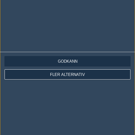
Följ oss i social media
Följ oss på Facebook
Följ oss på Twitter
Följ oss på Instagram
GODKÄNN
Följ oss på Twitch
Information
FLER ALTERNATIV
Annonsering
Copyright och Privacy Policy
Användaravtal
Kontakta
Om Fragbite