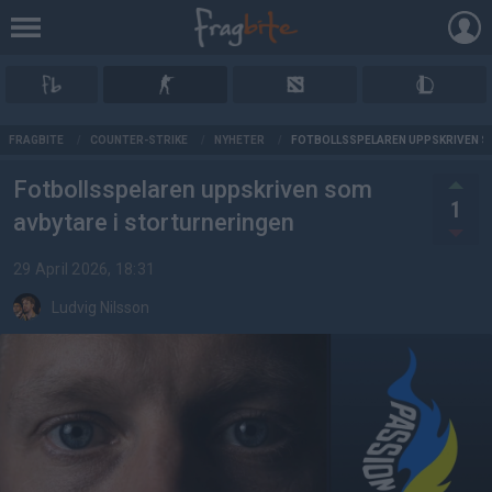
AD
FRAGBITE
/
COUNTER-STRIKE
/
NYHETER
/
FOTBOLLSSPELAREN UPPSKRIVEN S
Fotbollsspelaren uppskriven som
1
avbytare i storturneringen
29 April 2026, 18:31
Ludvig Nilsson