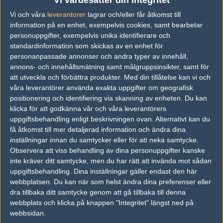
Vi värdesätter din integritet
matchen.
Vi och våra
leverantorer
lagrar och/eller får åtkomst till
information på en enhet, exempelvis cookies, samt bearbetar
personuppgifter, exempelvis unika identifierare och
Artikelbild: Passion UA/X
standardinformation som skickas av en enhet för
Videokälla: Neymar
personanpassade annonser och andra typer av innehåll,
annons- och innehållsmätning samt målgruppsinsikter, samt för
att utveckla och förbättra produkter.
Med din tillåtelse kan vi och
våra leverantörer använda exakta uppgifter om geografisk
positionering och identifiering via skanning av enheten. Du kan
Ludvig "quacke" Nilsson
klicka för att godkänna vår och våra leverantörers
Skribent, Karlskrona
uppgiftsbehandling enligt beskrivningen ovan. Alternativt kan du
få åtkomst till mer detaljerad information och ändra dina
inställningar innan du samtycker eller för att neka samtycke.
Zinchenkos CS-lag förlänger med coachen
Observera att viss behandling av dina personuppgifter kanske
20 Januari 2026
inte kräver ditt samtycke, men du har rätt att invända mot sådan
uppgiftsbehandling. Dina inställningar gäller endast den här
webbplatsen. Du kan när som helst ändra dina preferenser eller
CS-proffset anklagar fotbollsstjärnans lag för
dra tillbaka ditt samtycke genom att gå tillbaka till denna
kontraktsbrott och utebliven lön
webbplats och klicka på knappen "Integritet" längst ned på
19 Januari 2026
webbsidan.