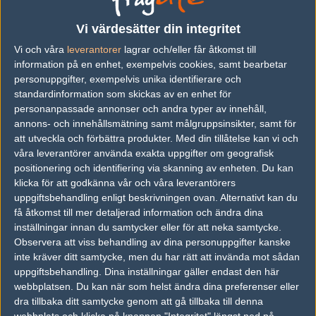
nästan dubbelt så mycket som Blast Bountys final.
Vi värdesätter din integritet
Vitality dominerar därför tittarsiffrorna i Q1 och det är svårt att
Vi och våra
leverantorer
lagrar och/eller får åtkomst till
konkurrera. Finalen i
ESL Pro League
som gick mellan Natus
information på en enhet, exempelvis cookies, samt bearbetar
Vincere och
Aurora
spräcker inte topp fem – ett tecken på att
personuppgifter, exempelvis unika identifierare och
turneringar där Vitality saknas helt enkelt inte drar in tittarsiffror.
standardinformation som skickas av en enhet för
personanpassade annonser och andra typer av innehåll,
annons- och innehållsmätning samt målgruppsinsikter, samt för
att utveckla och förbättra produkter.
Med din tillåtelse kan vi och
Artikelbild: Pawel Bastrzyk/ESL
våra leverantörer använda exakta uppgifter om geografisk
Videokälla: ESL/Twitch
positionering och identifiering via skanning av enheten. Du kan
klicka för att godkänna vår och våra leverantörers
uppgiftsbehandling enligt beskrivningen ovan. Alternativt kan du
få åtkomst till mer detaljerad information och ändra dina
inställningar innan du samtycker eller för att neka samtycke.
Ludvig "quacke" Nilsson
Observera att viss behandling av dina personuppgifter kanske
Skribent, Karlskrona
inte kräver ditt samtycke, men du har rätt att invända mot sådan
uppgiftsbehandling. Dina inställningar gäller endast den här
webbplatsen. Du kan när som helst ändra dina preferenser eller
ZywOo efter historiska vinsten: "Vi är det
dra tillbaka ditt samtycke genom att gå tillbaka till denna
bästa CS-laget genom tiderna"
webbplats och klicka på knappen "Integritet" längst ned på