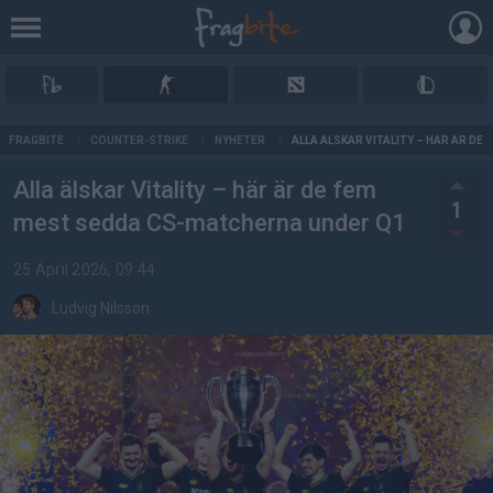
AD
FRAGBITE
/
COUNTER-STRIKE
/
NYHETER
/
ALLA ÄLSKAR VITALITY – HÄR ÄR D
Alla älskar Vitality – här är de fem
1
mest sedda CS-matcherna under Q1
25 April 2026, 09:44
Ludvig Nilsson