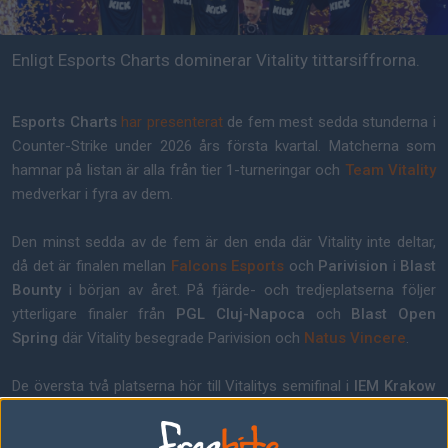
Enligt Esports Charts dominerar Vitality tittarsiffrorna.
Esports Charts
har presenterat
de fem mest sedda stunderna i
Counter-Strike under 2026 års första kvartal. Matcherna som
hamnar på listan är alla från tier 1-turneringar och
Team Vitality
medverkar i fyra av dem.
Den minst sedda av de fem är den enda där Vitality inte deltar,
då det är finalen mellan
Falcons Esports
och
Parivision
i
Blast
Bounty
i början av året. På fjärde- och tredjeplatserna följer
ytterligare finaler från
PGL Cluj-Napoca
och
Blast Open
Spring
där Vitality besegrade Parivision och
Natus Vincere
.
De översta två platserna hör till Vitalitys semifinal i
IEM Krakow
samt såklart finalen där Vitality besegrade
Furia Esports
.
Finalen sågs som mest av 1 387 000 samtida tittare, vilket är