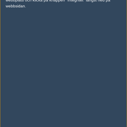
20 April 2026
webbsidan.
Historiska: Vitality blir första laget att vinna
två ESL Grand Slams
20 April 2026
ropz klättrar i historieböckerna – nu tvåa
genom tiderna
21 April 2026
AD
0 kommentarer —
skriv kommentar
Ingen har skrivit någon kommentar ännu.
Skriv en kommentar
Upp