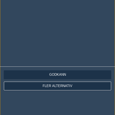
LOGGA IN
REGISTRERA DIG
Följ oss i social media
Följ oss på Facebook
Följ oss på Twitter
GODKÄNN
Följ oss på Instagram
FLER ALTERNATIV
Följ oss på Twitch
Information
Annonsering