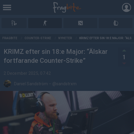
AD
FRAGBITE
/
COUNTER-STRIKE
/
NYHETER
/
KRIMZ EFTER SIN 18:E MAJOR: “ÄL
KRIMZ efter sin 18:e Major: “Älskar
1
fortfarande Counter-Strike”
2 December 2025, 07:42
Daniel Sandström
–
@sandstrxm