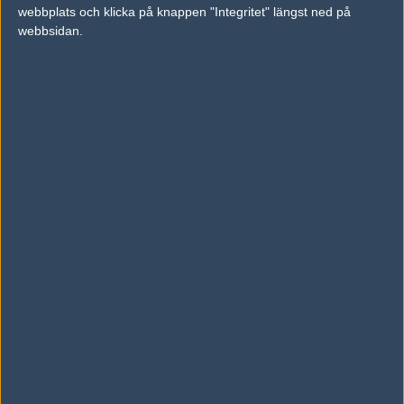
webbplats och klicka på knappen "Integritet" längst ned på
webbsidan.
KRIMZ utslagen ur Majorn i Budapest
1 December 2025
KRIMZ vidare i Majorn — REZ och ztr utslagna
27 November 2025
KRIMZ en av fyra legendarer i Budapest som
också spelade första Majorn
11 November 2025
AD
0 kommentarer —
skriv kommentar
Ingen har skrivit någon kommentar ännu.
Skriv en kommentar
Upp