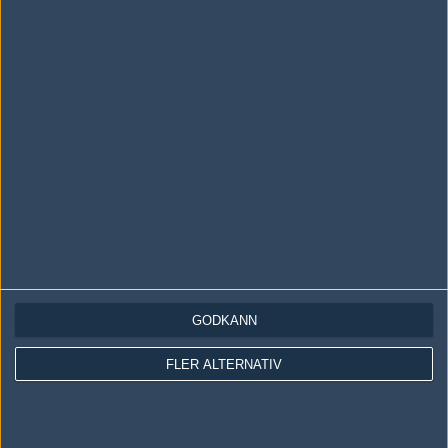
LOGGA IN
REGISTRERA DIG
Följ oss i social media
Följ oss på Facebook
Följ oss på Twitter
GODKÄNN
Följ oss på Instagram
FLER ALTERNATIV
Följ oss på Twitch
Information