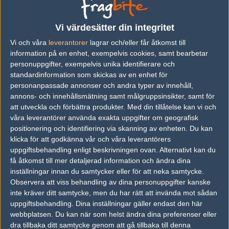
— På det individuella planet är det samma sak, det går upp och
Vi värdesätter din integritet
ner så klart. De här unga grabbarna är lite vassare än förr i tiden,
Vi och våra
leverantorer
lagrar och/eller får åtkomst till
så du måste spela lite mer deathmatch och sånt, men jag älskar
information på en enhet, exempelvis cookies, samt bearbetar
fortfarande spelet.
personuppgifter, exempelvis unika identifierare och
standardinformation som skickas av en enhet för
För Fnatic väntar nu en kort period utan tävlingsmatcher, men
personanpassade annonser och andra typer av innehåll,
säsongen är långt ifrån över för KRIMZ och hans lagkamrater.
annons- och innehållsmätning samt målgruppsinsikter, samt för
Om två veckor reser laget nämligen till Rumänien för att delta i
att utveckla och förbättra produkter.
Med din tillåtelse kan vi och
den fjärde upplagan av LAN-tävlingen
Draculan
.
våra leverantörer använda exakta uppgifter om geografisk
positionering och identifiering via skanning av enheten. Du kan
klicka för att godkänna vår och våra leverantörers
Artikelbild: Pressbild/Starladder
uppgiftsbehandling enligt beskrivningen ovan. Alternativt kan du
Videokälla: Starladder/Twitch
få åtkomst till mer detaljerad information och ändra dina
inställningar innan du samtycker eller för att neka samtycke.
Observera att viss behandling av dina personuppgifter kanske
inte kräver ditt samtycke, men du har rätt att invända mot sådan
uppgiftsbehandling. Dina inställningar gäller endast den här
Daniel "Sandstrxm" Sandström
webbplatsen. Du kan när som helst ändra dina preferenser eller
Chefredaktör, Stockholm
dra tillbaka ditt samtycke genom att gå tillbaka till denna
Follow on
@sandstrxm