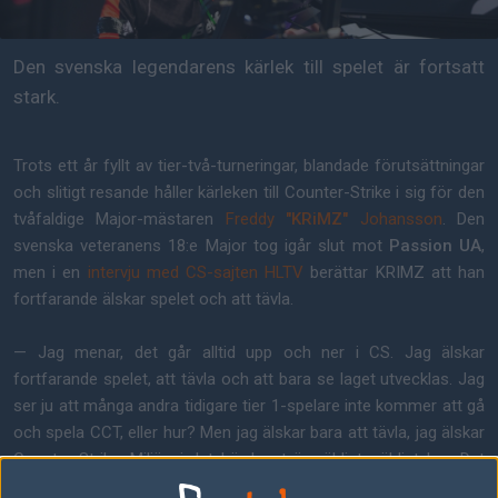
Den svenska legendarens kärlek till spelet är fortsatt
stark.
Trots ett år fyllt av tier-två-turneringar, blandade förutsättningar
och slitigt resande håller kärleken till Counter-Strike i sig för den
tvåfaldige Major-mästaren
Freddy
"KRiMZ"
Johansson
. Den
svenska veteranens 18:e Major tog igår slut mot
Passion UA
,
men i en
intervju med CS-sajten HLTV
berättar KRIMZ att han
fortfarande älskar spelet och att tävla.
— Jag menar, det går alltid upp och ner i CS. Jag älskar
fortfarande spelet, att tävla och att bara se laget utvecklas. Jag
ser ju att många andra tidigare tier 1-spelare inte kommer att gå
och spela CCT, eller hur? Men jag älskar bara att tävla, jag älskar
Counter-Strike. Miljön i det här laget är väldigt, väldigt bra. Det
känns som hemma, säger KRIMZ och fortsätter: