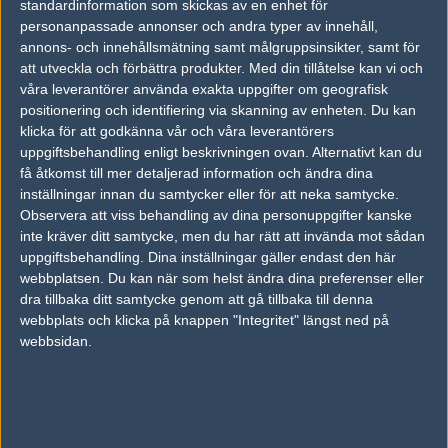
[ MAPS ]
standardinformation som skickas av en enhet för
personanpassade annonser och andra typer av innehåll,
- Updated Golden to the latest version from Steam
annons- och innehållsmätning samt målgruppsinsikter, samt för
Community Workshop (Update Notes)
att utveckla och förbättra produkter.
Med din tillåtelse kan vi och
- Updated Palacio to the latest version from Steam
våra leverantörer använda exakta uppgifter om geografisk
Community Workshop (Update Notes)
positionering och identifiering via skanning av enheten. Du kan
- Updated Rooftop to the latest version from Steam
klicka för att godkänna vår och våra leverantörers
Community Workshop (Update Notes)
uppgiftsbehandling enligt beskrivningen ovan. Alternativt kan du
få åtkomst till mer detaljerad information och ändra dina
inställningar innan du samtycker eller för att neka samtycke.
Inferno
Observera att viss behandling av dina personuppgifter kanske
- Adjustments to top of Quad and under Balcony to
inte kräver ditt samtycke, men du har rätt att invända mot sådan
improve visibility.
uppgiftsbehandling. Dina inställningar gäller endast den här
- Various optimizations.
webbplatsen. Du kan när som helst ändra dina preferenser eller
dra tillbaka ditt samtycke genom att gå tillbaka till denna
[ CONTRACTS ]
webbplats och klicka på knappen "Integritet" längst ned på
- Extended functionality of the "Trade Up Contract" to
webbsidan.
allow exchanging 5 items of Covert quality as follows:
- 5 StatTrak™ Covert items can be exchanged for
one StatTrak™ Knife from a collection of one of the
items provided