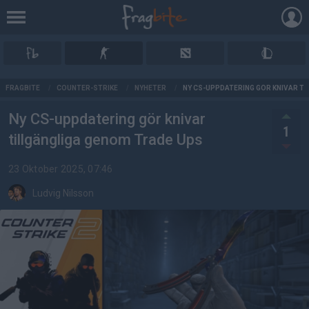
AD
FRAGBITE
/
COUNTER-STRIKE
/
NYHETER
/
NY CS-UPPDATERING GÖR KNIVAR T
Ny CS-uppdatering gör knivar
1
tillgängliga genom Trade Ups
23 Oktober 2025, 07:46
Ludvig Nilsson