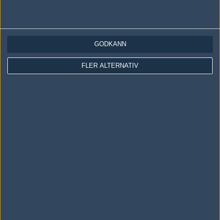
Ingen har skrivit någon kommentar ännu.
GODKÄNN
Skriv en kommentar
Upp
FLER ALTERNATIV
LOGGA IN
REGISTRERA DIG
Följ oss i social media
Följ oss på Facebook
Följ oss på Twitter