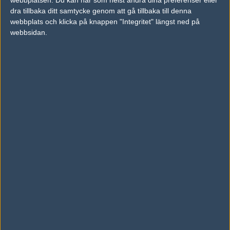
webbplatsen. Du kan när som helst ändra dina preferenser eller
dra tillbaka ditt samtycke genom att gå tillbaka till denna
Ludvig "quacke" Nilsson
webbplats och klicka på knappen "Integritet" längst ned på
Skribent, Karlskrona
webbsidan.
Red Bull Gibaway får CS-tävling med 100 000
kronor i prispotten
3 September 2025
LAN:et Red Bull GIBAWAY återvänder – nu
med en gamingresa till Åre
28 Mars 2025
Fragbite lanserar ny säsong av Svenska
Cupen
14 Augusti 2025
AD
0 kommentarer —
skriv kommentar