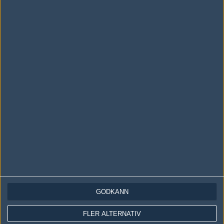
Ingen har skrivit någon kommentar ännu.
Skriv en kommentar
Upp
LOGGA IN
REGISTRERA DIG
Följ oss i social media
Följ oss på Facebook
GODKÄNN
Följ oss på Twitter
FLER ALTERNATIV
Följ oss på Instagram