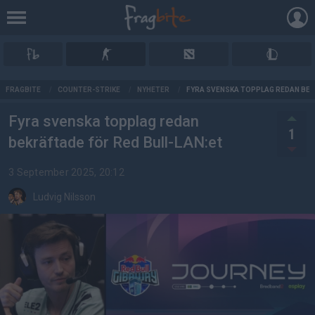
AD
FRAGBITE
/
COUNTER-STRIKE
/
NYHETER
/
FYRA SVENSKA TOPPLAG REDAN BEK
Fyra svenska topplag redan
1
bekräftade för Red Bull-LAN:et
3 September 2025, 20:12
Ludvig Nilsson