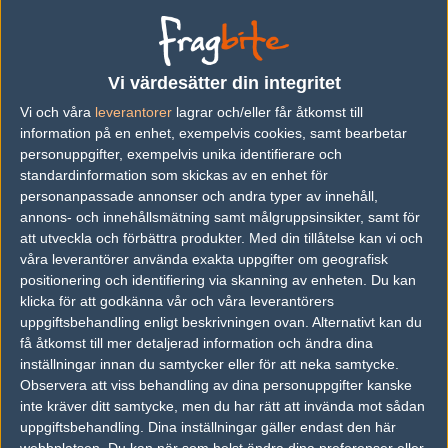
Welcome to Red Bull GIBAWAY – JOURNEY
Following today’s release, the first teams have signed up and
Vi värdesätter din integritet
been accepted.
Vi och våra
leverantorer
lagrar och/eller får åtkomst till
information på en enhet, exempelvis cookies, samt bearbetar
Best of luck – we’ll see you in Åre!
personuppgifter, exempelvis unika identifierare och
standardinformation som skickas av en enhet för
More team announcements are on the way.
personanpassade annonser och andra typer av innehåll,
Questions? Check the link in bio.
annons- och innehållsmätning samt målgruppsinsikter, samt för
pic.twitter.com/z3waVwVnTc
att utveckla och förbättra produkter.
Med din tillåtelse kan vi och
— GIBAWAY (@GIBAWAYGAMING)
September 3, 2025
våra leverantörer använda exakta uppgifter om geografisk
positionering och identifiering via skanning av enheten. Du kan
klicka för att godkänna vår och våra leverantörers
uppgiftsbehandling enligt beskrivningen ovan. Alternativt kan du
få åtkomst till mer detaljerad information och ändra dina
inställningar innan du samtycker eller för att neka samtycke.
Artikelbild: Max Thalén och GIBAWAYGAMING/X
Observera att viss behandling av dina personuppgifter kanske
inte kräver ditt samtycke, men du har rätt att invända mot sådan
uppgiftsbehandling. Dina inställningar gäller endast den här