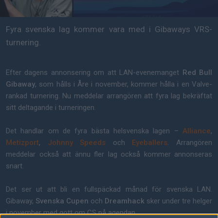
Fyra svenska lag kommer vara med i Gibaways VRS-
turnering.
Efter dagens annonsering om att LAN-evenemanget
Red Bull
Gibaway
, som hålls i Åre i november, kommer hålla i en Valve-
rankad turnering. Nu meddelar arrangören att fyra lag bekräftat
sitt deltagande i turneringen.
Det handlar om de fyra bästa helsvenska lagen –
Alliance
,
Metizport
,
Johnny Speeds
och
Eyeballers
. Arrangören
meddelar också att ännu fler lag också kommer annonseras
snart.
Det ser ut att bli en fullspäckad månad för svenska LAN.
Gibaway,
Svenska Cupen
och
Dreamhack
sker under tre helger
i november med gott om CS på agendan.