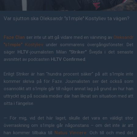
Var sjutton ska Oleksandr "s1mple" Kostyliev ta vägen?
Faze Clan
ser inte ut att gå vidare med en värvning av
Oleksandr
"s1mple"
Kostyliev
under sommarens övergångsfönster. Det
säger
HLTV
-journalisten Milan
"Striker"
Švejda i det senaste
avsnittet av podcasten
HLTV Confirmed
.
Enligt Striker är han "hundra procent säker" på att s1mple inte
kommer skriva på för Faze. Journalisten ser det också som
osannolikt att s1mple går till något annat lag på grund av hur han
uttryckt sig på sociala medier där han liknat sin situation med att
sitta i fängelse.
— För mig, vid det här laget, skulle det vara en väldigt stor
överraskning om s1mple går någonstans – om det inte är att
han kommer tillbaka till
Natus Vincere
. Och till och med det