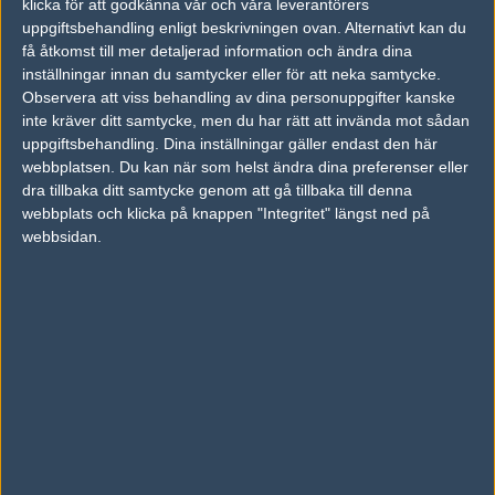
klicka för att godkänna vår och våra leverantörers
chansa, trots att spelaren själv hävdat att priset har sjunkit.
uppgiftsbehandling enligt beskrivningen ovan. Alternativt kan du
få åtkomst till mer detaljerad information och ändra dina
s1mple har varit inaktiv i Natus Vincere sedan oktober 2023 men
inställningar innan du samtycker eller för att neka samtycke.
har gjort kortare comebacks till tävlingsspel där han lånats ut till
Observera att viss behandling av dina personuppgifter kanske
inte kräver ditt samtycke, men du har rätt att invända mot sådan
både
Falcons Esports
och Faze. Med Faze tog han sig till
uppgiftsbehandling. Dina inställningar gäller endast den här
slutspelet i
Majorn i Austin
där laget slutade på en delad
webbplatsen. Du kan när som helst ändra dina preferenser eller
femteplats.
dra tillbaka ditt samtycke genom att gå tillbaka till denna
webbplats och klicka på knappen "Integritet" längst ned på
Artikelbild: Pressbild/HLTV och Helena Kristiansson/ESL
webbsidan.
Videokälla: ESL/Twitch
Daniel "Sandstrxm" Sandström
Chefredaktör, Stockholm
Follow on
@sandstrxm
James Banks: Han kan lämna Natus Vincere i
sommar