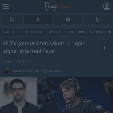
AD
FRAGBITE
/
COUNTER-STRIKE
/
NYHETER
/
HLTV-JOURNALISTEN SÄKER: "S1MPL
HLTV-journalisten säker: "s1mple
1
signar inte med Faze"
2 Juli 2025, 11:42
Daniel Sandström
–
@sandstrxm