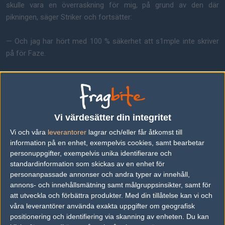
skulle vara en överraskning för mig, på grund av den där
pikningen, säger Striker och fortsätter:
— Och jag har hört med 100 % säkerhet att s1mple inte skriver
på för Faze.
Vi värdesätter din integritet
Vi och våra
leverantorer
lagrar och/eller får åtkomst till
information på en enhet, exempelvis cookies, samt bearbetar
personuppgifter, exempelvis unika identifierare och
standardinformation som skickas av en enhet för
personanpassade annonser och andra typer av innehåll,
annons- och innehållsmätning samt målgruppsinsikter, samt för
att utveckla och förbättra produkter.
Med din tillåtelse kan vi och
våra leverantörer använda exakta uppgifter om geografisk
s1mple är fortfarande kontrakterad till Navi och hans
positionering och identifiering via skanning av enheten. Du kan
utköpsklausul uppges vara för hög för att någon klubb ska våga