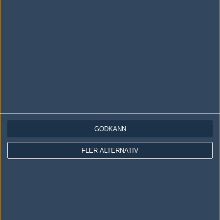
0 kommentarer —
skriv kommentar
Ingen har skrivit någon kommentar ännu.
Skriv en kommentar
Upp
GODKÄNN
FLER ALTERNATIV
LOGGA IN
REGISTRERA DIG
Följ oss i social media
Följ oss på Facebook