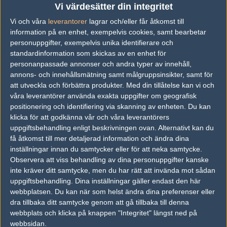
sämre fiendens nätverksanslutning är, desto oftare kommer
Vi värdesätter din integritet
detta ske, men det är inte subtick-relaterat. Skyll istället på vad
Vi och våra
leverantorer
lagrar och/eller får åtkomst till
de är som orsakar nätverksproblemet (matchmaking, marginaler,
information på en enhet, exempelvis cookies, samt bearbetar
stora packets) men inte subtick. Samma sak finns i både CS:GO
personuppgifter, exempelvis unika identifierare och
och Valorant, det är grundkurs i nätverksteknik.
standardinformation som skickas av en enhet för
personanpassade annonser och andra typer av innehåll,
annons- och innehållsmätning samt målgruppsinsikter, samt för
dying behind walls - lag compensation, the worse the enemy
att utveckla och förbättra produkter.
Med din tillåtelse kan vi och
network condition is, the more often you'll encounter this,
våra leverantörer använda exakta uppgifter om geografisk
not subtick related. Blame whatever causes that
positionering och identifiering via skanning av enheten. Du kan
(matchmaking, margins, huge packets) not subtick. Same
klicka för att godkänna vår och våra leverantörers
thing exists in csgo and valorant, 101 networking.
uppgiftsbehandling enligt beskrivningen ovan. Alternativt kan du
få åtkomst till mer detaljerad information och ändra dina
— Poggu (@poggu__)
April 20, 2025
inställningar innan du samtycker eller för att neka samtycke.
Observera att viss behandling av dina personuppgifter kanske
inte kräver ditt samtycke, men du har rätt att invända mot sådan
uppgiftsbehandling. Dina inställningar gäller endast den här
Poggu har flera gånger tidigare diagnosticerat buggar i CS2 och
webbplatsen. Du kan när som helst ändra dina preferenser eller
offentliggjort lösningen, vilket i flera fall har lett till att Valve
dra tillbaka ditt samtycke genom att gå tillbaka till denna
kunnat fixa buggarna.
webbplats och klicka på knappen "Integritet" längst ned på
webbsidan.