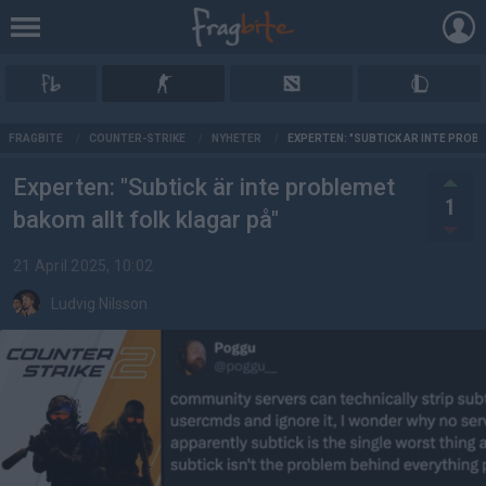
AD
FRAGBITE
/
COUNTER-STRIKE
/
NYHETER
/
EXPERTEN: "SUBTICK ÄR INTE PROBL
Experten: "Subtick är inte problemet
1
bakom allt folk klagar på"
21 April 2025, 10:02
Ludvig Nilsson