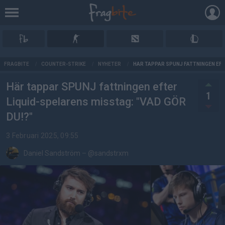
AD
FRAGBITE
/
COUNTER-STRIKE
/
NYHETER
/
HÄR TAPPAR SPUNJ FATTNINGEN EFT
Här tappar SPUNJ fattningen efter
1
Liquid-spelarens misstag: "VAD GÖR
DU!?"
3 Februari 2025, 09:55
Daniel Sandström
–
@sandstrxm