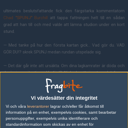
ultimates beslutsfattande fick den färgstarka kommentatorn
Chad
"SPUNJ"
Burchill
att tappa fattningen helt till en sådan
grad att han till och med valde att lämna studion under en kort
stund.
— Med tanke på hur den första kartan gick... Vad gör du. VAD
GÖR DU!? skrek SPUNJ medan rundan utspelade sig.
— Det där går inte att ursäkta. Om dina lagkamrater är döda och
du är i en situation... Varför!? Ni hade ett övertag, det fanns
ingen anledning. Kan jag ta en timeout? Jag tänkter faktiskt gå ut
härifrån.
Vi värdesätter din integritet
Se situationen:
Vi och våra
leverantorer
lagrar och/eller får åtkomst till
information på en enhet, exempelvis cookies, samt bearbetar
personuppgifter, exempelvis unika identifierare och
standardinformation som skickas av en enhet för