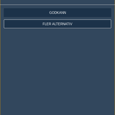
Skriv en kommentar
Upp
GODKÄNN
FLER ALTERNATIV
LOGGA IN
REGISTRERA DIG
Följ oss i social media
Följ oss på Facebook
Följ oss på Twitter
Följ oss på Instagram