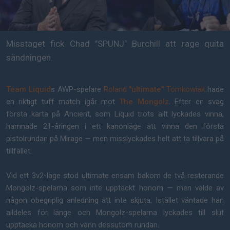
Misstaget fick Chad "SPUNJ" Burchill att rage quita
sändningen.
Team Liquid
s AWP-spelare
Roland
"ultimate"
Tomkowiak
hade
en riktigt tuff match igår mot
The Mongolz
. Efter en svag
första karta på Ancient, som Liquid trots allt lyckades vinna,
hamnade 21-åringen i ett kanonläge att vinna den första
pistolrundan på Mirage — men misslyckades helt att ta tillvara på
tillfället.
Vid ett 3v2-läge stod ultimate ensam bakom de två resterande
Mongolz-spelarna som inte upptäckt honom — men valde av
någon obegriplig anledning att inte skjuta. Istället väntade han
alldeles för länge och Mongolz-spelarna lyckades till slut
upptäcka honom och vann dessutom rundan.