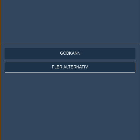
[Borttagen kommentar]
#4
saosin!
1
Old School
2024-11-15 13:42
#2
Den var riktigt kul där. Synd bara att den var så CT-
dominerad...
GODKÄNN
FLER ALTERNATIV
Skriv en kommentar
Upp
LOGGA IN
REGISTRERA DIG