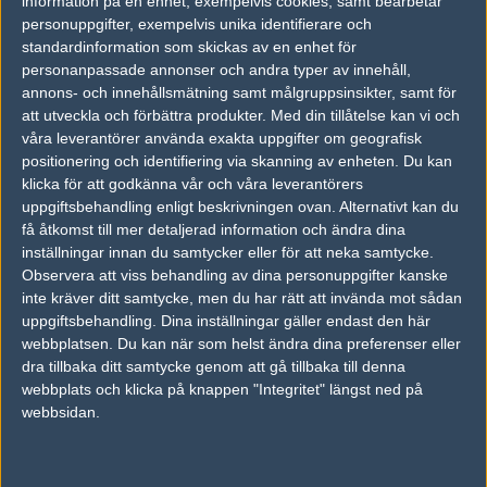
information på en enhet, exempelvis cookies, samt bearbetar
personuppgifter, exempelvis unika identifierare och
Not a big fan of the train ???? update
standardinformation som skickas av en enhet för
personanpassade annonser och andra typer av innehåll,
Might just be the ‘’afraid’’ of changes mentality, but
annons- och innehållsmätning samt målgruppsinsikter, samt för
personally the remakes of classic CSGO maps hasn’t done
att utveckla och förbättra produkter.
Med din tillåtelse kan vi och
anything good. When CS2 was announced I expected a buff
våra leverantörer använda exakta uppgifter om geografisk
in graphics, but not to change entire map designs.
positionering och identifiering via skanning av enheten. Du kan
klicka för att godkänna vår och våra leverantörers
— cadiaN (@caspercadiaN)
November 14, 2024
uppgiftsbehandling enligt beskrivningen ovan. Alternativt kan du
få åtkomst till mer detaljerad information och ändra dina
inställningar innan du samtycker eller för att neka samtycke.
Artikelbild: Skärmbild/Counter-Strike och Helena
Observera att viss behandling av dina personuppgifter kanske
Kristiansson/ESL
inte kräver ditt samtycke, men du har rätt att invända mot sådan
Videokälla: Valve
uppgiftsbehandling. Dina inställningar gäller endast den här
webbplatsen. Du kan när som helst ändra dina preferenser eller
dra tillbaka ditt samtycke genom att gå tillbaka till denna
webbplats och klicka på knappen "Integritet" längst ned på
webbsidan.
Daniel "Sandstrxm" Sandström
Chefredaktör, Stockholm
Follow on
@sandstrxm