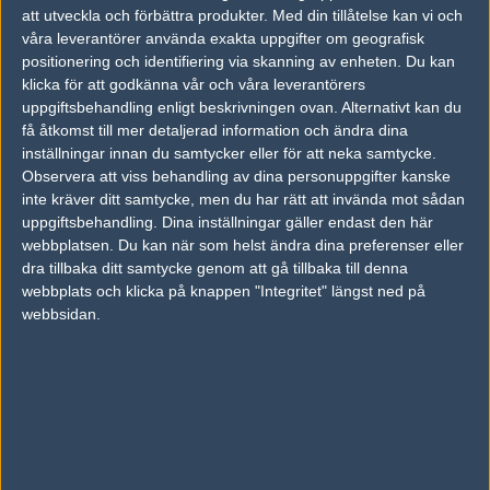
att utveckla och förbättra produkter.
Med din tillåtelse kan vi och
med 1—2 i kartor och gick därmed 0—3 i kvalet.
våra leverantörer använda exakta uppgifter om geografisk
positionering och identifiering via skanning av enheten. Du kan
Into The Breach
klicka för att godkänna vår och våra leverantörers
Joey
"CRUC1AL"
Steusel
uppgiftsbehandling enligt beskrivningen ovan. Alternativt kan du
Thomas
"Thomas"
Utting
få åtkomst till mer detaljerad information och ändra dina
Karol
"rallen"
Rodowicz
inställningar innan du samtycker eller för att neka samtycke.
Observera att viss behandling av dina personuppgifter kanske
inte kräver ditt samtycke, men du har rätt att invända mot sådan
Aurimas
"Bymas"
Pipiras
(bänkad)
uppgiftsbehandling. Dina inställningar gäller endast den här
Kévin
"misutaaa"
Rabier
(bänkad)
webbplatsen. Du kan när som helst ändra dina preferenser eller
Gustavo
"Juve"
Alexandre
(bänkad)
dra tillbaka ditt samtycke genom att gå tillbaka till denna
webbplats och klicka på knappen "Integritet" längst ned på
webbsidan.
"To improve is to change; to be perfect is to change often." -
Winston Churchill
https://t.co/l3CWDuLnjI
#UpTheKnights
#ITBCS
pic.twitter.com/lPgMPD2hP6
— Into The Breach Esports ???????? (@ITBesports)
February
21, 2024