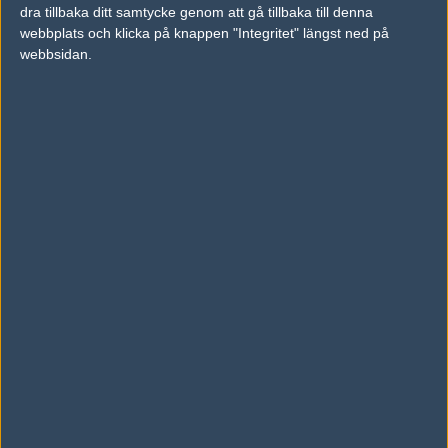
Legend, Stockholm
dra tillbaka ditt samtycke genom att gå tillbaka till denna
Follow on
@kallestromgren
webbplats och klicka på knappen "Integritet" längst ned på
webbsidan.
BEKRÄFTAT: Lilmix signar hns och freddyyyw
10 September 2021
freddyyyw om att gå med i Lilmix: "Det var en
väldigt stor risk jag tog"
10 September 2021
AD
1 kommentarer —
skriv kommentar
#1
CelahiR88
0
Hall of Fame
2021-09-15 05:32
YN ta hand om denna talang! Eller för all del Begrip!
Redigerad 2021-09-15 05:32