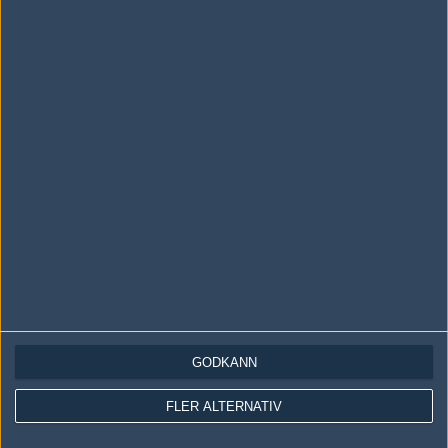
Skriv en kommentar
Upp
LOGGA IN
REGISTRERA DIG
Följ oss i social media
Följ oss på Facebook
GODKÄNN
Följ oss på Twitter
FLER ALTERNATIV
Följ oss på Instagram