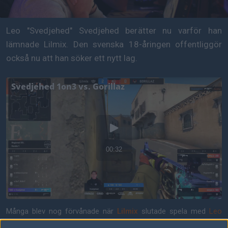
Leo "Svedjehed" Svedjehed berätter nu varför han
lämnade Lilmix. Den svenska 18-åringen offentliggör
också nu att han söker ett nytt lag.
Många blev nog förvånade när
Lilmix
slutade spela med
Leo
"Svedjehed"
Svedjehed
. 18-åringen hade imponerat rejält på