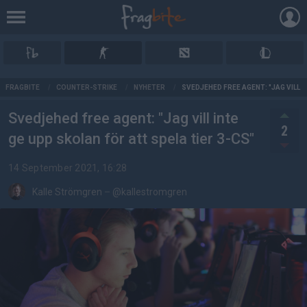
AD
FRAGBITE
/
COUNTER-STRIKE
/
NYHETER
/
SVEDJEHED FREE AGENT: "JAG VILL I
Svedjehed free agent: "Jag vill inte
2
ge upp skolan för att spela tier 3-CS"
14 September 2021, 16:28
Kalle Strömgren
–
@kallestromgren