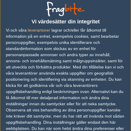
många och sågs som en av lagets bästa spelare. Nu berättar
Svedjehed varför han valde att lämna laget, detta via en
Twittlonger
.
Vi värdesätter din integritet
Vi och våra
leverantorer
lagrar och/eller får åtkomst till
Han skriver att han känner att det inte är värt att riskera skolan
information på en enhet, exempelvis cookies, samt bearbetar
för att fortsätta spela CS:GO på en tier 3-nivå. Han skriver att
personuppgifter, exempelvis unika identifierare och
spela oräkneliga timmar varje dag utan att förbättras inte är
standardinformation som skickas av en enhet för
något som han vill. Svedjehed skriver istället att han kommer att
personanpassade annonser och andra typer av innehåll,
fokusera på individuellt spel om han inte får ett erbjudande som
annons- och innehållsmätning samt målgruppsinsikter, samt för
att utveckla och förbättra produkter.
Med din tillåtelse kan vi och
han känner är värt att riskera skolan för.
våra leverantörer använda exakta uppgifter om geografisk
positionering och identifiering via skanning av enheten. Du kan
Han förtydligar även i inlägget att han och Lemondogs endast
klicka för att godkänna vår och våra leverantörers
mixar tillsammans. Det är inget lag han praccar med utan han
uppgiftsbehandling enligt beskrivningen ovan. Alternativt kan du
söker nu istället ett nytt hem att representera.
få åtkomst till mer detaljerad information och ändra dina
inställningar innan du samtycker eller för att neka samtycke.
Observera att viss behandling av dina personuppgifter kanske
inte kräver ditt samtycke, men du har rätt att invända mot sådan
uppgiftsbehandling. Dina inställningar gäller endast den här
Kalle "Hallonkraem" Strömgren
webbplatsen. Du kan när som helst ändra dina preferenser eller