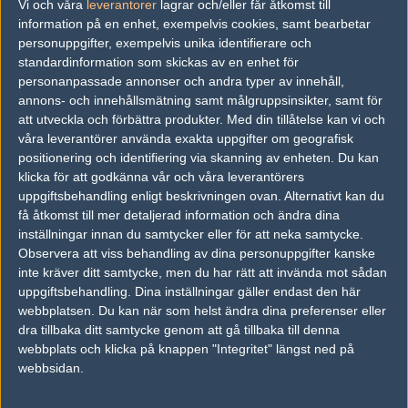
Vi och våra
leverantorer
lagrar och/eller får åtkomst till
information på en enhet, exempelvis cookies, samt bearbetar
latitude
exigent
personuppgifter, exempelvis unika identifierare och
50%
50%
standardinformation som skickas av en enhet för
personanpassade annonser och andra typer av innehåll,
annons- och innehållsmätning samt målgruppsinsikter, samt för
AD
att utveckla och förbättra produkter.
Med din tillåtelse kan vi och
3 kommentarer —
skriv kommentar
våra leverantörer använda exakta uppgifter om geografisk
positionering och identifiering via skanning av enheten. Du kan
klicka för att godkänna vår och våra leverantörers
#1
str_
uppgiftsbehandling enligt beskrivningen ovan. Alternativt kan du
1
Old School
få åtkomst till mer detaljerad information och ändra dina
2005-03-14 21:14
inställningar innan du samtycker eller för att neka samtycke.
oh l0rd
Observera att viss behandling av dina personuppgifter kanske
inte kräver ditt samtycke, men du har rätt att invända mot sådan
uppgiftsbehandling. Dina inställningar gäller endast den här
#2
r0ab
webbplatsen. Du kan när som helst ändra dina preferenser eller
1
Old School
dra tillbaka ditt samtycke genom att gå tillbaka till denna
2005-03-14 22:13
webbplats och klicka på knappen "Integritet" längst ned på
webbsidan.
oH dho on fajjah