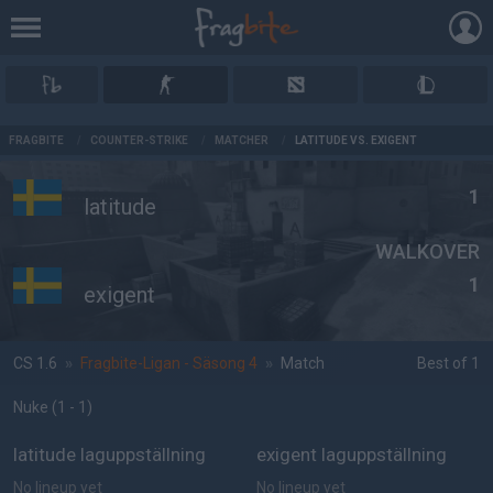
AD
FRAGBITE
/
COUNTER-STRIKE
/
MATCHER
/
LATITUDE VS. EXIGENT
1
latitude
WALKOVER
1
exigent
CS 1.6
»
Fragbite-Ligan - Säsong 4
»
Match
Best of 1
Nuke
(1 - 1
)
latitude laguppställning
exigent laguppställning
No lineup yet
No lineup yet