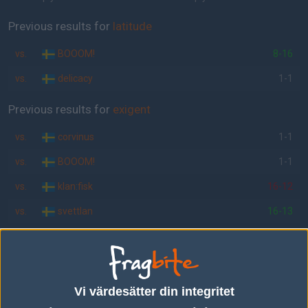
Previous results for
latitude
vs.
BOOOM!
8-16
vs.
delicacy
1-1
Previous results for
exigent
vs.
corvinus
1-1
vs.
BOOOM!
1-1
vs.
klan:fisk
16-12
vs.
svettlan
16-13
vs.
Andone
1-1
Tipset
Vi värdesätter din integritet
Du måste vara inloggad för att kunna satsa våra vackra bites på en
match. Har du inget konto?
Registrera dig
nu, snabbt och smärtfritt!