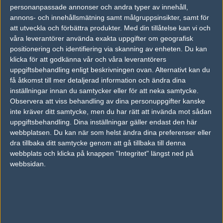
personanpassade annonser och andra typer av innehåll,
annons- och innehållsmätning samt målgruppsinsikter, samt för
att utveckla och förbättra produkter.
Med din tillåtelse kan vi och
#6
chryso
1
Old School
våra leverantörer använda exakta uppgifter om geografisk
2003-05-27 15:15
positionering och identifiering via skanning av enheten. Du kan
klicka för att godkänna vår och våra leverantörers
pst ett litet förhandstips. vi har alltid förlorat när vi vart med på
uppgiftsbehandling enligt beskrivningen ovan. Alternativt kan du
fb :)
få åtkomst till mer detaljerad information och ändra dina
inställningar innan du samtycker eller för att neka samtycke.
så ni vet :P
Observera att viss behandling av dina personuppgifter kanske
inte kräver ditt samtycke, men du har rätt att invända mot sådan
uppgiftsbehandling. Dina inställningar gäller endast den här
#7
Josef.F
1
Old School
webbplatsen. Du kan när som helst ändra dina preferenser eller
2003-05-27 15:17
dra tillbaka ditt samtycke genom att gå tillbaka till denna
webbplats och klicka på knappen "Integritet" längst ned på
#6
webbsidan.
pfft...vi tänker förlora mera än er... ;)
#8
Fajri
1
Old School