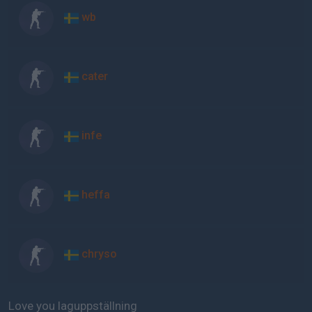
wb
cater
infe
heffa
chryso
Love you laguppställning