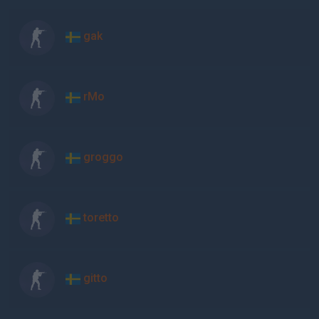
gak
rMo
groggo
toretto
gitto