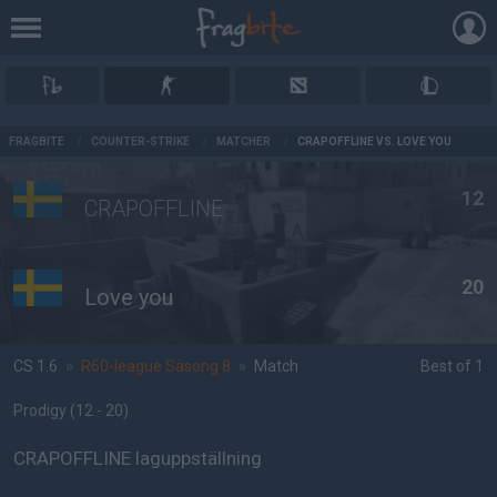
AD
FRAGBITE
/
COUNTER-STRIKE
/
MATCHER
/
CRAPOFFLINE VS. LOVE YOU
12
CRAPOFFLINE
20
Love you
CS 1.6
»
R60-league Säsong 8
»
Match
Best of 1
Prodigy
(12 - 20
)
CRAPOFFLINE laguppställning