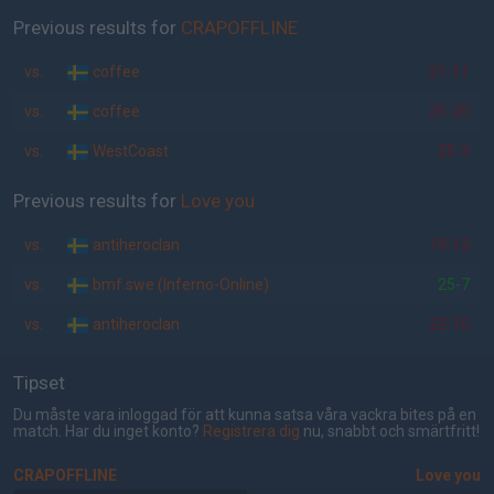
Previous results for
CRAPOFFLINE
vs.
coffee
21-11
vs.
coffee
25-20
vs.
WestCoast
25-3
Previous results for
Love you
vs.
antiheroclan
19-13
vs.
bmf.swe (Inferno-Online)
25-7
vs.
antiheroclan
22-10
Tipset
Du måste vara inloggad för att kunna satsa våra vackra bites på en
match. Har du inget konto?
Registrera dig
nu, snabbt och smärtfritt!
CRAPOFFLINE
Love you