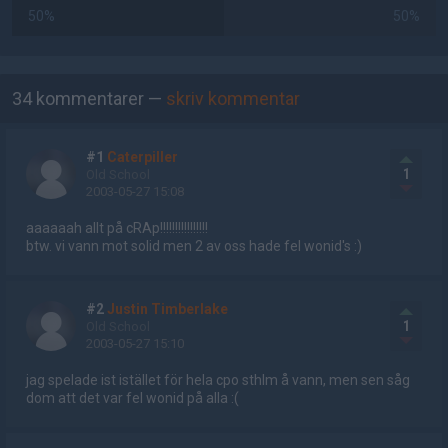
50%
50%
AD
34 kommentarer —
skriv kommentar
#1
Caterpiller
1
Old School
2003-05-27 15:08
aaaaaah allt på cRAp!!!!!!!!!!!!!!!!
btw. vi vann mot solid men 2 av oss hade fel wonid's :)
#2
Justin Timberlake
1
Old School
2003-05-27 15:10
jag spelade ist istället för hela cpo sthlm å vann, men sen såg
dom att det var fel wonid på alla :(