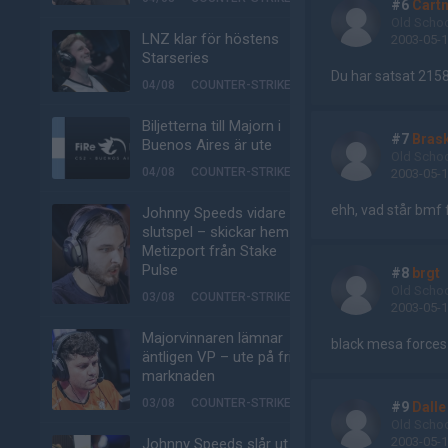
#6
Cart
Old Scho
LNZ klar för höstens
2003-05-1
Starseries
Du har satsat 2158
04/08
COUNTER-STRIKE
Biljetterna till Majorn i
#7
Bras
Buenos Aires är ute
Old Scho
04/08
COUNTER-STRIKE
2003-05-1
ehh, vad står bmf 
Johnny Speeds vidare till
slutspel – skickar hem
Metizport från Stake
Pulse
#8
brgt
Old Scho
03/08
COUNTER-STRIKE
2003-05-1
Majorvinnaren lämnar
black mesa forces
äntligen VP – ute på fria
marknaden
03/08
COUNTER-STRIKE
#9
Dalle
Old Scho
2003-05-1
Johnny Speeds slår ut