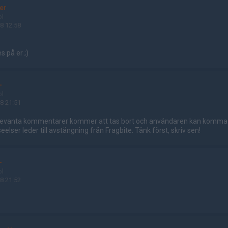
er
ol
8 12:58
s på er ;)
-
ol
8 21:51
relevanta kommentarer kommer att tas bort och användaren kan komma at
elser leder till avstängning från Fragbite. Tänk först, skriv sen!
-
ol
8 21:52