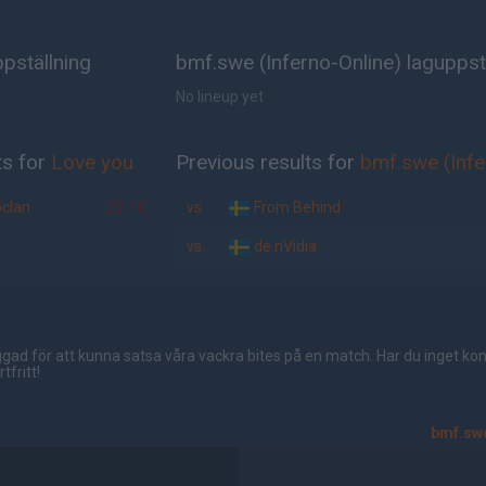
pställning
bmf.swe (Inferno-Online) laguppst
No lineup yet
ts for
Love you
Previous results for
bmf.swe (Infe
oclan
22-10
vs.
From Behind
vs.
de.nVidia
gad för att kunna satsa våra vackra bites på en match. Har du inget ko
tfritt!
bmf.swe