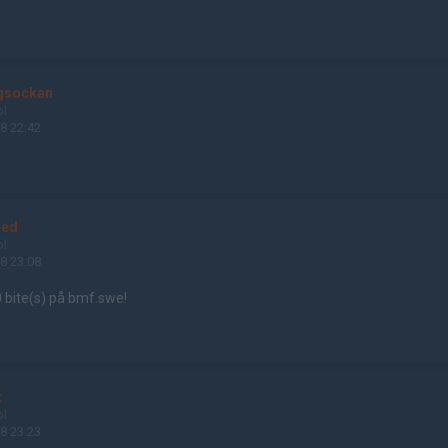
gsockan
ol
8 22:42
red
ol
8 23:08
 bite(s) på bmf.swe!
t
ol
8 23:23