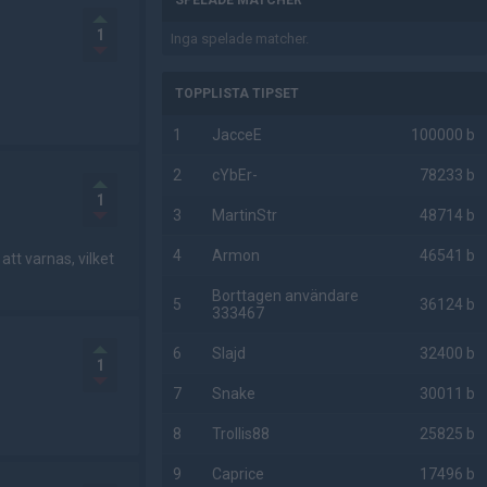
SPELADE MATCHER
1
Inga spelade matcher.
TOPPLISTA TIPSET
1
JacceE
100000 b
2
cYbEr-
78233 b
1
3
MartinStr
48714 b
4
Armon
46541 b
t varnas, vilket
Borttagen användare
5
36124 b
333467
6
Slajd
32400 b
1
7
Snake
30011 b
8
Trollis88
25825 b
9
Caprice
17496 b