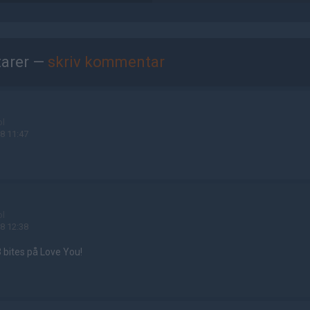
arer —
skriv kommentar
ol
8 11:47
ol
8 12:38
 bites på Love You!