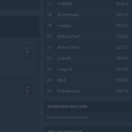
17
YuMMie
4160 b
18
ButterHead
3491 b
19
madjan
3415 b
20
KalleCuttar1
3355 b
21
Arthur Dent
3212 b
1
22
LodarN_
2814 b
23
magrob
2613 b
24
Mod
2596 b
25
Imbalanced
2467 b
1
KOMMANDE MATCHER
Inga kommande matcher.