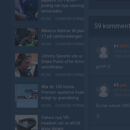
jagades för Faceit-
poäng när nya säsongen
lanserades
AD
05/08
COUNTER-STRIKE
59 komment
Alliance klättrar till plats
17 på världsrankingen
05/08
COUNTER-STRIKE
#1
aM!n
Old Scho
Johnny Speeds ute ur
2003-05-1
Stake Pulse efter kross i
semifinalen
gl hf!! :D
05/08
COUNTER-STRIKE
#2
gak
Alla de 100 bästa
Old Scho
Premier-spelarna fuskar
2003-05-1
enligt ny granskning
Du har satsat 1493
05/08
COUNTER-STRIKE
:D
Valves nya VR-
headset ser ut att bli
ännu dyrare