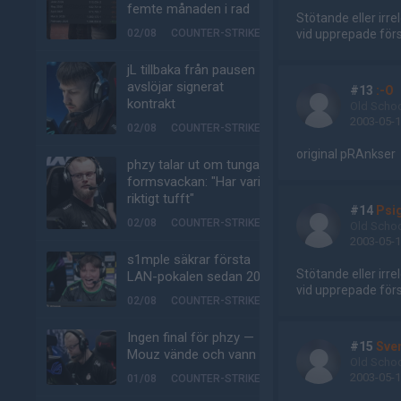
femte månaden i rad
Stötande eller ir
02/08
COUNTER-STRIKE
vid upprepade förse
jL tillbaka från pausen –
avslöjar signerat
#13
:-O
kontrakt
Old Scho
2003-05-1
02/08
COUNTER-STRIKE
original pRAnkser
phzy talar ut om tunga
formsvackan: "Har varit
riktigt tufft"
#14
Psi
02/08
COUNTER-STRIKE
Old Scho
2003-05-1
s1mple säkrar första
Stötande eller ir
LAN-pokalen sedan 2022
vid upprepade förse
02/08
COUNTER-STRIKE
Ingen final för phzy —
#15
Sve
Mouz vände och vann
Old Scho
2003-05-1
01/08
COUNTER-STRIKE