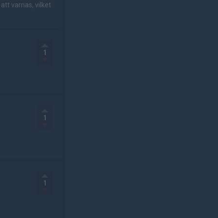
t varnas, vilket
1
1
1