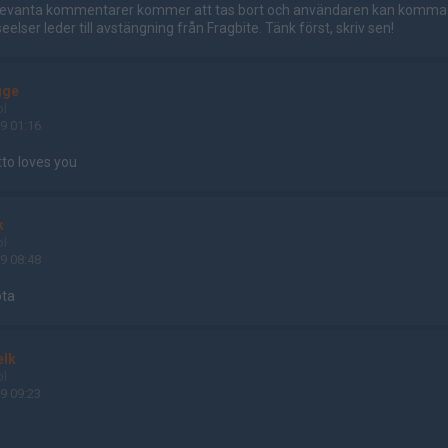
relevanta kommentarer kommer att tas bort och användaren kan komma at
elser leder till avstängning från Fragbite. Tänk först, skriv sen!
gge
ol
9 01:16
tto loves you
k
ol
9 08:48
öta
elk
ol
9 09:23