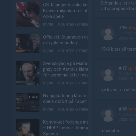
Stötande eller ir
CS-talangens sjuka krav:
vid upprepade förse
Kräver miljonlön för att
orka spela
01/08
COUNTER-STRIKE
#16
ste
Old Scho
Officiellt: Stjärnduon del
2003-05-1
av ryskt superlag
1549 bites på tore
01/08
COUNTER-STRIKE
Svenskglädje på Malta:
#17
sp1
phzy och Astralis klara
Old Scho
för semifinal efter rysare
2003-05-1
01/08
COUNTER-STRIKE
o,o loveu ä ju iaf s
Ny uppdatering låter dig
spela ostört på Faceit
#18
kan
01/08
COUNTER-STRIKE
Old Scho
2003-05-1
Kontraktet förlängs inte
– HEAP lämnar Johnny
muahaha
Speeds