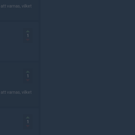
t varnas, vilket
1
1
t varnas, vilket
1