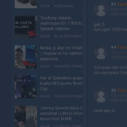
#3
Zand
04/08
HÅRDVARA
Old Scho
2003-05-1
Tonåring släppte
skämtspel för 1 900 kr –
gak :D
tjänade miljoner
kom igen 1000 bite
04/08
ALLA SEKTIONER
#4
FuDji
Media: jL klar för Vitality
Old Scho
– hoppar in för nyblivna
2003-05-1
papporna
04/08
COUNTER-STRIKE
Stötande eller ir
vid upprepade förse
Här är Eyeballers grupp i
kvalet till Esports World
Cup
#5
FuDji
Old Scho
04/08
COUNTER-STRIKE
2003-05-1
Johnny Speeds klara för
hehe aeg :D
semifinal i LAN:et efter
kross mot SHiNE
04/08
COUNTER-STRIKE