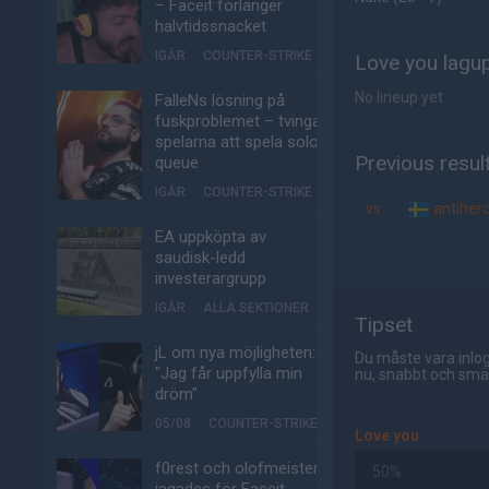
– Faceit förlänger
halvtidssnacket
IGÅR
COUNTER-STRIKE
Love you lagup
No lineup yet
FalleNs lösning på
fuskproblemet – tvinga
spelarna att spela solo-
Previous resul
queue
IGÅR
COUNTER-STRIKE
vs.
antiher
EA uppköpta av
saudisk-ledd
investerargrupp
IGÅR
ALLA SEKTIONER
Tipset
jL om nya möjligheten:
Du måste vara inlog
"Jag får uppfylla min
nu, snabbt och smär
dröm"
05/08
COUNTER-STRIKE
Love you
f0rest och olofmeister
50%