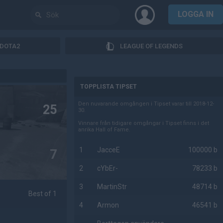
LOGGA IN
DOTA2
LEAGUE OF LEGENDS
AD
TOPPLISTA TIPSET
Den nuvarande omgången i Tipset varar till 2018-12-
25
30.
Vinnare från tidigare omgångar i Tipset finns i det
anrika Hall of Fame.
1
JacceE
100000 b
7
2
cYbEr-
78233 b
3
MartinStr
48714 b
Best of 1
4
Armon
46541 b