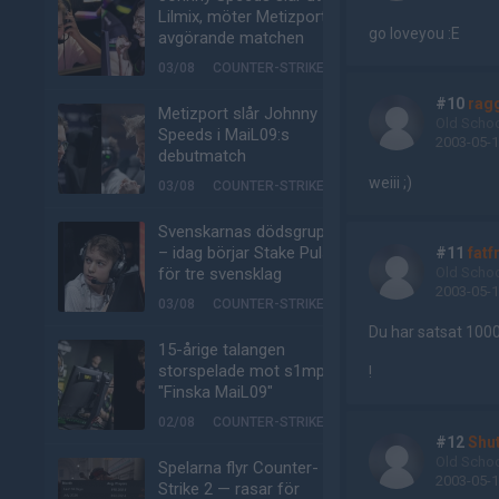
Lilmix, möter Metizport i
go loveyou :E
avgörande matchen
03/08
COUNTER-STRIKE
#10
rag
Metizport slår Johnny
Old Scho
Speeds i MaiL09:s
2003-05-1
debutmatch
weiii ;)
03/08
COUNTER-STRIKE
Svenskarnas dödsgrupp
– idag börjar Stake Pulse
#11
fatf
för tre svensklag
Old Scho
2003-05-1
03/08
COUNTER-STRIKE
Du har satsat 1000
15-årige talangen
storspelade mot s1mple:
!
"Finska MaiL09"
02/08
COUNTER-STRIKE
#12
Shu
Old Scho
Spelarna flyr Counter-
2003-05-1
Strike 2 — rasar för