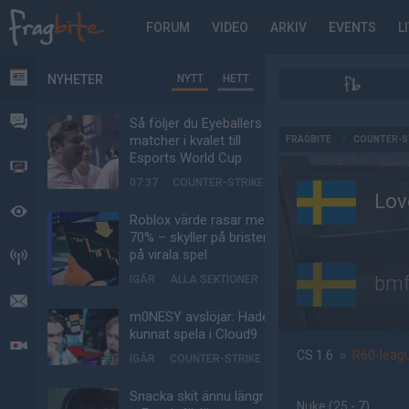
FORUM
VIDEO
ARKIV
EVENTS
L
NYHETER
NYTT
HETT
NYHETER
FORUM
Så följer du Eyeballers
AD
matcher i kvalet till
FRAGBITE
/
COUNTER-S
Esports World Cup
VIDEO
07:37
COUNTER-STRIKE
Lov
BEVAKAT
Roblox värde rasar med
70% – skyller på bristen
på virala spel
HÄNDELSER
bmf
IGÅR
ALLA SEKTIONER
MEDDELANDEN
m0NESY avslöjar: Hade
kunnat spela i Cloud9
LIVESÄNDNINGAR
CS 1.6
»
R60-leag
IGÅR
COUNTER-STRIKE
Snacka skit ännu längre
Nuke
(25 - 7
)