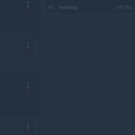
1
10
Deathhog
14115 b
AD
1
1
1