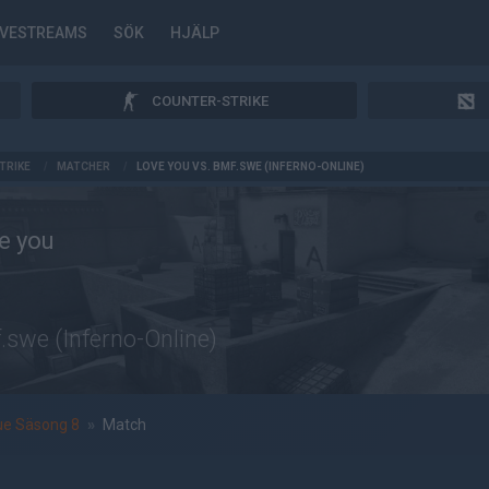
IVESTREAMS
SÖK
HJÄLP
COUNTER-STRIKE
TRIKE
/
MATCHER
/
LOVE YOU VS. BMF.SWE (INFERNO-ONLINE)
e you
.swe (Inferno-Online)
ue Säsong 8
»
Match