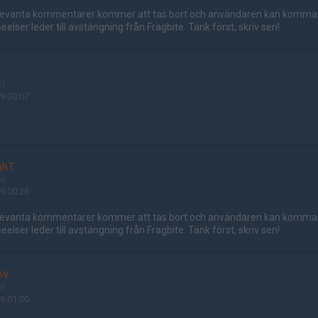
relevanta kommentarer kommer att tas bort och användaren kan komma at
elser leder till avstängning från Fragbite. Tänk först, skriv sen!
ol
9 00:07
ghT
ol
9 00:26
relevanta kommentarer kommer att tas bort och användaren kan komma at
elser leder till avstängning från Fragbite. Tänk först, skriv sen!
nV
ol
9 01:00