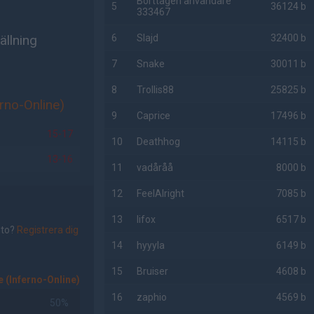
Borttagen användare
5
36124 b
333467
ällning
6
Slajd
32400 b
7
Snake
30011 b
8
Trollis88
25825 b
rno-Online)
9
Caprice
17496 b
15-17
10
Deathhog
14115 b
13-16
11
vadåråå
8000 b
12
FeelAlright
7085 b
13
lifox
6517 b
nto?
Registrera dig
14
hyyyla
6149 b
15
Bruiser
4608 b
 (Inferno-Online)
16
zaphio
4569 b
50%