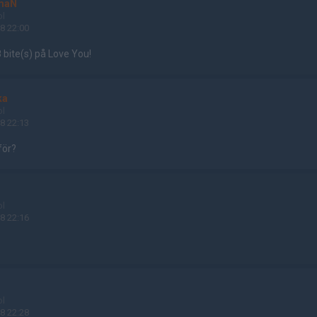
maN
ol
8 22:00
 bite(s) på Love You!
ka
ol
8 22:13
för?
ol
8 22:16
ol
8 22:28