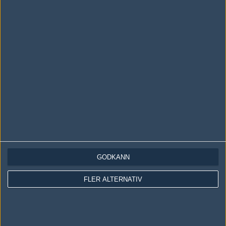
LOGGA IN
REGISTRERA DIG
Följ oss i social media
Följ oss på Facebook
Följ oss på Twitter
GODKÄNN
Följ oss på Instagram
FLER ALTERNATIV
Följ oss på Twitch
Information