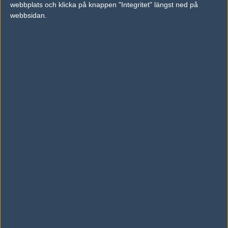
webbplats och klicka på knappen "Integritet" längst ned på
vs.
Team Liquid
2-1
webbsidan.
vs.
Fnatic
2-0
Tipset
Du måste vara inloggad för att kunna satsa våra vackra bites på en
match. Har du inget konto?
Registrera dig
nu, snabbt och smärtfritt!
Ninjas in Pyjamas
9INE
50%
50%
AD
0 kommentarer —
skriv kommentar
Ingen har skrivit någon kommentar ännu.
Skriv en kommentar
Upp