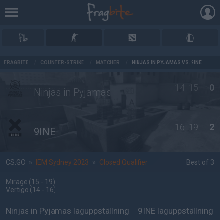
AD
FRAGBITE
/
COUNTER-STRIKE
/
MATCHER
/
NINJAS IN PYJAMAS VS. 9INE
14
15
0
Ninjas in Pyjamas
16
19
2
9INE
CS:GO
»
IEM Sydney 2023
»
Closed Qualifier
Best of 3
Mirage
(15 - 19
)
Vertigo
(14 - 16
)
Ninjas in Pyjamas laguppställning
9INE laguppställning