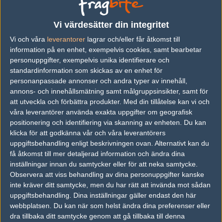
Previous results for
Ninjas in Pyjamas
Vi värdesätter din integritet
vs.
1WIN
2-1
Vi och våra
leverantorer
lagrar och/eller får åtkomst till
vs.
Astralis
2-0
information på en enhet, exempelvis cookies, samt bearbetar
personuppgifter, exempelvis unika identifierare och
vs.
Faze Clan
1-2
standardinformation som skickas av en enhet för
personanpassade annonser och andra typer av innehåll,
vs.
Imperial Esports
2-1
annons- och innehållsmätning samt målgruppsinsikter, samt för
vs.
Mouz
2-0
att utveckla och förbättra produkter.
Med din tillåtelse kan vi och
våra leverantörer använda exakta uppgifter om geografisk
vs.
Into The Breach
5-16
positionering och identifiering via skanning av enheten. Du kan
klicka för att godkänna vår och våra leverantörers
Previous results for
9INE
uppgiftsbehandling enligt beskrivningen ovan. Alternativt kan du
få åtkomst till mer detaljerad information och ändra dina
vs.
Victory Zigzag
0-2
inställningar innan du samtycker eller för att neka samtycke.
Observera att viss behandling av dina personuppgifter kanske
vs.
G2 Esports
1-2
inte kräver ditt samtycke, men du har rätt att invända mot sådan
vs.
Cloud9
2-1
uppgiftsbehandling. Dina inställningar gäller endast den här
webbplatsen. Du kan när som helst ändra dina preferenser eller
vs.
ENCE Esports
1-2
dra tillbaka ditt samtycke genom att gå tillbaka till denna