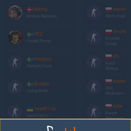
k0nfig
mynio
Kristian Wienecke
Wiktor Kruk
Goofy
REZ
Krzysiek
Fredrik Sterner
Gorski
KEi
hampus
Kamil
Hampus Poser
Pietkun
hades
Brollan
Olek
Ludvig Brolin
Miskiewicz
kylar
headtr1ck
Kacper
Daniil Valitov
Walukiewicz