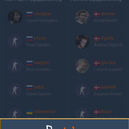
chopper
device
Leonid Vishnyakov
Nicolai Reedtz
s1ren
Xyp9x
Pavel Ogloblin
Andreas Højsleth
magixx
gla1ve
Boris Vorobiev
Lukas Rossander
patsi
blameF
Robert Isyanov
Benjamin Bremer
w0nderful
Buzz
Igor Zhdanov
Christian Andersen