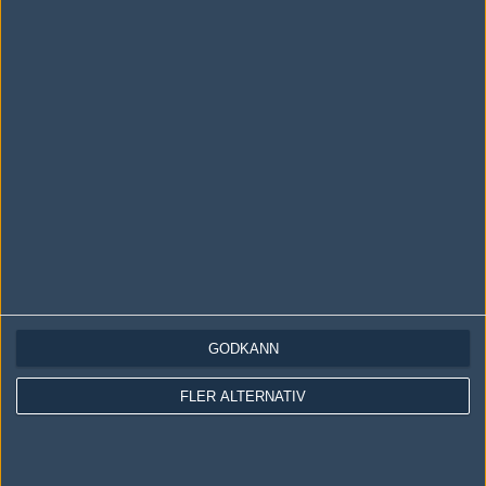
LOGGA IN
REGISTRERA DIG
Följ oss i social media
Följ oss på Facebook
Följ oss på Twitter
GODKÄNN
Följ oss på Instagram
FLER ALTERNATIV
Följ oss på Twitch
Information