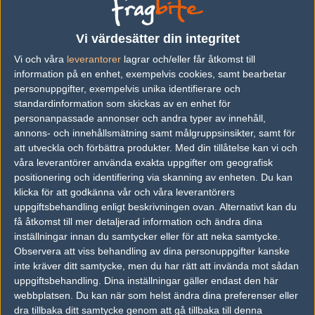
Previous results for
Team Spirit
Vi värdesätter din integritet
vs.
Team Liquid
2-1
Vi och våra
leverantorer
lagrar och/eller får åtkomst till
information på en enhet, exempelvis cookies, samt bearbetar
vs.
BIG
1-2
personuppgifter, exempelvis unika identifierare och
vs.
Faze Clan
0-2
standardinformation som skickas av en enhet för
personanpassade annonser och andra typer av innehåll,
vs.
Sprout
2-1
annons- och innehållsmätning samt målgruppsinsikter, samt för
att utveckla och förbättra produkter.
Med din tillåtelse kan vi och
vs.
Ninjas in Pyjamas
0-2
våra leverantörer använda exakta uppgifter om geografisk
vs.
Grayhound Gaming
16-6
positionering och identifiering via skanning av enheten. Du kan
klicka för att godkänna vår och våra leverantörers
uppgiftsbehandling enligt beskrivningen ovan. Alternativt kan du
Previous results for
Astralis
få åtkomst till mer detaljerad information och ändra dina
inställningar innan du samtycker eller för att neka samtycke.
vs.
ATK
1-2
Observera att viss behandling av dina personuppgifter kanske
vs.
sAw
1-2
inte kräver ditt samtycke, men du har rätt att invända mot sådan
uppgiftsbehandling. Dina inställningar gäller endast den här
vs.
Viperio
6-16
webbplatsen. Du kan när som helst ändra dina preferenser eller
dra tillbaka ditt samtycke genom att gå tillbaka till denna
vs.
Turów Zgorzelec Esport
16-2