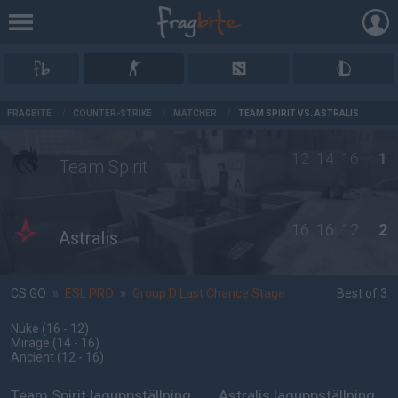
AD
FRAGBITE
/
COUNTER-STRIKE
/
MATCHER
/
TEAM SPIRIT VS. ASTRALIS
12
14
16
1
Team Spirit
16
16
12
2
Astralis
CS:GO
»
ESL PRO
»
Group D Last Chance Stage
Best of 3
Nuke
(16 - 12
)
Mirage
(14 - 16
)
Ancient
(12 - 16
)
Team Spirit laguppställning
Astralis laguppställning