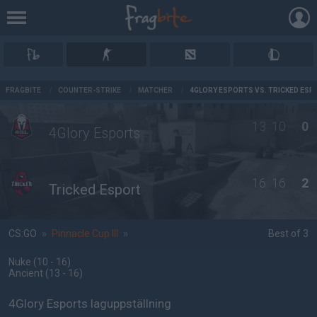
AD
FRAGBITE
/
COUNTER-STRIKE
/
MATCHER
/
4GLORY ESPORTS VS. TRICKED ESP
13
10
0
4Glory Esports
16
16
2
Tricked Esport
CS:GO
»
Pinnacle Cup III
»
Best of 3
Nuke
(10 - 16
)
Ancient
(13 - 16
)
4Glory Esports laguppställning