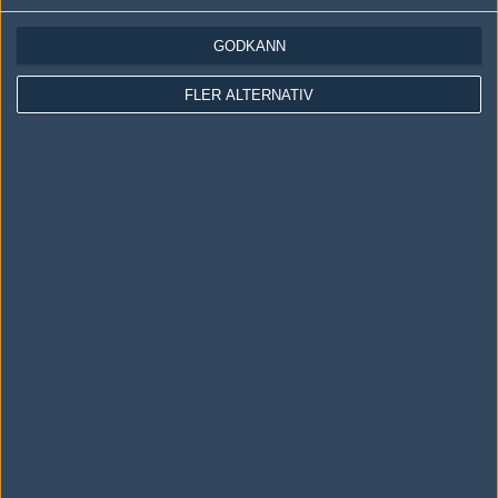
GODKÄNN
Följ oss i social media
FLER ALTERNATIV
Följ oss på Facebook
Följ oss på Twitter
Följ oss på Instagram
Följ oss på Twitch
Information
Annonsering
Copyright och Privacy Policy
Användaravtal
Kontakta
Om Fragbite