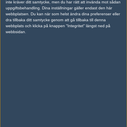
inte kräver ditt samtycke, men du har rätt att invända mot sådan
uppgiftsbehandling. Dina inställningar gäller endast den här
Previous results for
4Glory Esports
webbplatsen. Du kan när som helst ändra dina preferenser eller
dra tillbaka ditt samtycke genom att gå tillbaka till denna
Inga tidigare resultat.
webbplats och klicka på knappen "Integritet" längst ned på
Previous results for
Tricked Esport
webbsidan.
vs.
Ungentium
1-2
vs.
eSuba
2-0
vs.
Astralis Talent
1-2
vs.
Apeks
1-2
vs.
Young Ninjas
2-0
vs.
Anonymo Esports
2-0
Tipset
Du måste vara inloggad för att kunna satsa våra vackra bites på en
match. Har du inget konto?
Registrera dig
nu, snabbt och smärtfritt!