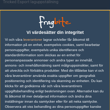
Tricked Esport laguppställning
larsen
Sebastian Larsen
Vi värdesätter din integritet
kwezz
Vi och våra
leverantorer
lagrar och/eller får åtkomst till
Oliver Bent Rasmussen
information på en enhet, exempelvis cookies, samt bearbetar
personuppgifter, exempelvis unika identifierare och
standardinformation som skickas av en enhet för
kiR
personanpassade annonser och andra typer av innehåll,
Andreas Kirstein
annons- och innehållsmätning samt målgruppsinsikter, samt för
att utveckla och förbättra produkter.
Med din tillåtelse kan vi och
våra leverantörer använda exakta uppgifter om geografisk
IceBerg
positionering och identifiering via skanning av enheten. Du kan
Oliver Berg
klicka för att godkänna vår och våra leverantörers
uppgiftsbehandling enligt beskrivningen ovan. Alternativt kan du
få åtkomst till mer detaljerad information och ändra dina
PR1mE
inställningar innan du samtycker eller för att neka samtycke.
Mathias Carlsen
Observera att viss behandling av dina personuppgifter kanske