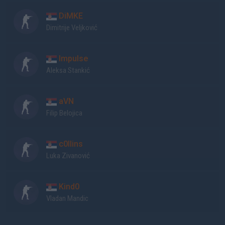
DiMKE
Dimitrije Veljković
Impulse
Aleksa Stankić
aVN
Filip Belojica
c0llins
Luka Zivanović
Kind0
Vladan Mandic