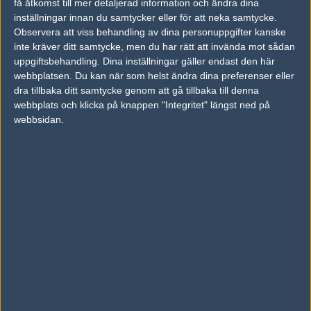
få åtkomst till mer detaljerad information och ändra dina
inställningar innan du samtycker eller för att neka samtycke.
Previous results for
Tricked Esport
Observera att viss behandling av dina personuppgifter kanske
inte kräver ditt samtycke, men du har rätt att invända mot sådan
vs.
Anonymo Esports
2-0
uppgiftsbehandling. Dina inställningar gäller endast den här
webbplatsen. Du kan när som helst ändra dina preferenser eller
vs.
SKADE
16-12
dra tillbaka ditt samtycke genom att gå tillbaka till denna
webbplats och klicka på knappen "Integritet" längst ned på
vs.
Sangal
1-2
webbsidan.
vs.
SKADE
2-0
vs.
00Nation
0-2
vs.
Forze
2-0
Previous results for
Young Ninjas
vs.
Goodfellas
12-16
vs.
Brottarlinne
8-16
vs.
Prima eSport
16-3