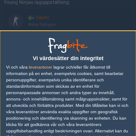
Young Ninjas laguppställning
Sapec
Anton Palmgren
ztr
Erik Gustafsson
Vi värdesätter din integritet
Vi och våra
leverantorer
lagrar och/eller får åtkomst till
LNZ
information på en enhet, exempelvis cookies, samt bearbetar
Linus Holtäng
personuppgifter, exempelvis unika identifierare och
standardinformation som skickas av en enhet för
personanpassade annonser och andra typer av innehåll,
Rolf
annons- och innehållsmätning samt målgruppsinsikter, samt för
Kalle Johansson
att utveckla och förbättra produkter.
Med din tillåtelse kan vi och
våra leverantörer använda exakta uppgifter om geografisk
positionering och identifiering via skanning av enheten. Du kan
Larva
klicka för att godkänna vår och våra leverantörers
uppgiftsbehandling enligt beskrivningen ovan. Alternativt kan du