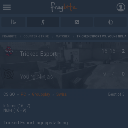
AD
FRAGBITE
/
COUNTER-STRIKE
/
MATCHER
/
TRICKED ESPORT VS. YOUNG NINJA
16
16
2
Tricked Esport
9
7
0
Young Ninjas
CS:GO
»
PC
»
Groupplay
»
Swiss
Best of 3
Inferno
(16 - 7
)
Nuke
(16 - 9
)
Tricked Esport laguppställning