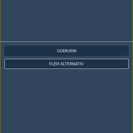
GODKÄNN
LOGGA IN
REGISTRERA DIG
FLER ALTERNATIV
Följ oss i social media
Följ oss på Facebook
Följ oss på Twitter
Följ oss på Instagram
Följ oss på Twitch
Information