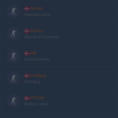
larsen
Sebastian Larsen
kwezz
Oliver Bent Rasmussen
kiR
Andreas Kirstein
IceBerg
Oliver Berg
PR1mE
Mathias Carlsen