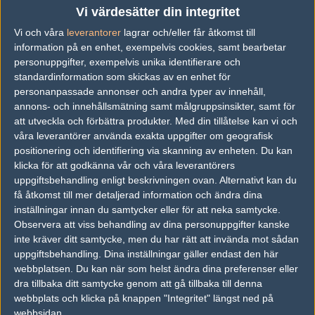
Previous results for
BLINK
Vi värdesätter din integritet
Vi och våra
leverantorer
lagrar och/eller får åtkomst till
vs.
sAw
0-2
information på en enhet, exempelvis cookies, samt bearbetar
personuppgifter, exempelvis unika identifierare och
vs.
AGF
0-0
standardinformation som skickas av en enhet för
vs.
Dignitas
2-1
personanpassade annonser och andra typer av innehåll,
annons- och innehållsmätning samt målgruppsinsikter, samt för
vs.
Savage
0-0
att utveckla och förbättra produkter.
Med din tillåtelse kan vi och
våra leverantörer använda exakta uppgifter om geografisk
vs.
Eternal Fire
2-1
positionering och identifiering via skanning av enheten. Du kan
vs.
Wisla Krakow
0-2
klicka för att godkänna vår och våra leverantörers
uppgiftsbehandling enligt beskrivningen ovan. Alternativt kan du
få åtkomst till mer detaljerad information och ändra dina
Previous results for
HEET
inställningar innan du samtycker eller för att neka samtycke.
Observera att viss behandling av dina personuppgifter kanske
vs.
Sinners Esports
2-1
inte kräver ditt samtycke, men du har rätt att invända mot sådan
vs.
ENTERPRISE esports
1-2
uppgiftsbehandling. Dina inställningar gäller endast den här
webbplatsen. Du kan när som helst ändra dina preferenser eller
vs.
Nemiga Gaming
0-2
dra tillbaka ditt samtycke genom att gå tillbaka till denna
webbplats och klicka på knappen "Integritet" längst ned på
Tipset
webbsidan.