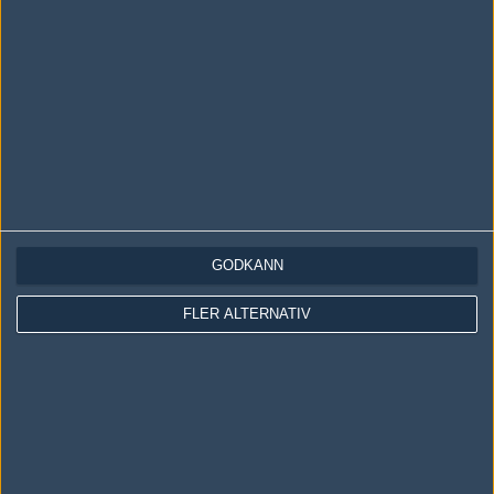
LOGGA IN
REGISTRERA DIG
Följ oss i social media
Följ oss på Facebook
Följ oss på Twitter
Följ oss på Instagram
GODKÄNN
Följ oss på Twitch
FLER ALTERNATIV
Information
Annonsering
Copyright och Privacy Policy
Användaravtal