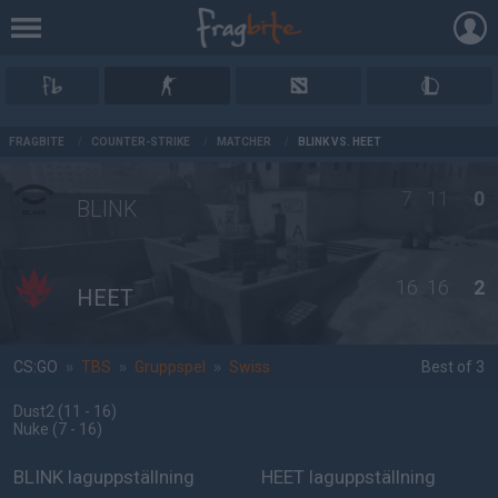
AD
FRAGBITE
/
COUNTER-STRIKE
/
MATCHER
/
BLINK VS. HEET
7
11
0
BLINK
16
16
2
HEET
CS:GO
»
TBS
»
Gruppspel
»
Swiss
Best of 3
Dust2
(11 - 16
)
Nuke
(7 - 16
)
BLINK laguppställning
HEET laguppställning