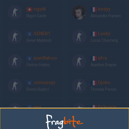
rigoN
bodyy
Rigon Gashi
Alexandre Pianaro
SENER1
Lucky
Sener Mahmuti
Lucas Chastang
juanflatroo
afro
Flatron Halimi
Aurélien Drapier
sinnopsyy
Djoko
Dionis Budeci
Thomas Pavoni
gxx
Ex3rcice
Genc Kolgeci
Pierre Bulinge