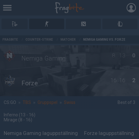
AD
FRAGBITE
/
COUNTER-STRIKE
/
MATCHER
/
NEMIGA GAMING VS. FORZE
8
13
0
Nemiga Gaming
16
16
2
Forze
CS:GO
»
TBS
»
Gruppspel
»
Swiss
Best of 3
Inferno
(13 - 16
)
Mirage
(8 - 16
)
Nemiga Gaming laguppställning
Forze laguppställning