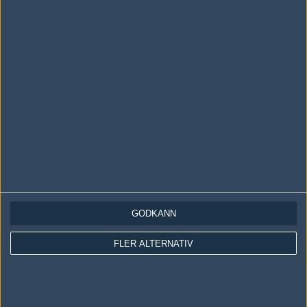
LOGGA IN
REGISTRERA DIG
Följ oss i social media
Följ oss på Facebook
Följ oss på Twitter
GODKÄNN
Följ oss på Instagram
FLER ALTERNATIV
Följ oss på Twitch
Information