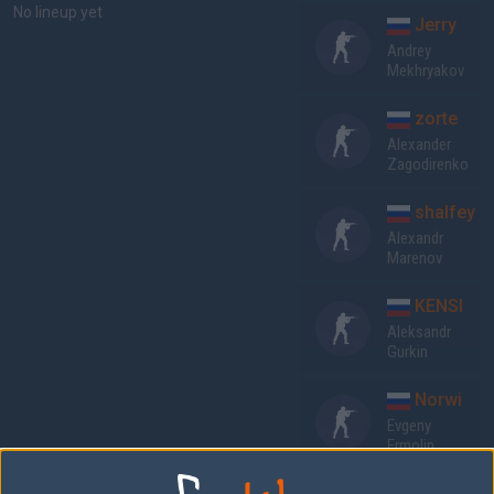
No lineup yet
Jerry
Andrey
Mekhryakov
zorte
Alexander
Zagodirenko
shalfey
Alexandr
Marenov
KENSI
Aleksandr
Gurkin
Norwi
Evgeny
Ermolin