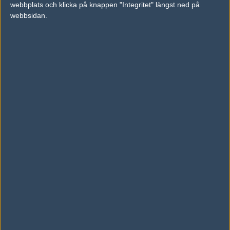
webbplats och klicka på knappen "Integritet" längst ned på
vs.
HAVU Gaming
2-0
webbsidan.
vs.
BLINK
1-2
Tipset
Du måste vara inloggad för att kunna satsa våra vackra bites på en
match. Har du inget konto?
Registrera dig
nu, snabbt och smärtfritt!
Nemiga Gaming
Forze
46%
54%
AD
0 kommentarer —
skriv kommentar
Ingen har skrivit någon kommentar ännu.
Skriv en kommentar
Upp