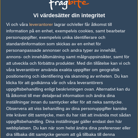
Previous results for
Nemiga Gaming
Vi värdesätter din integritet
vs.
SKADE
0-2
Vi och våra
leverantorer
lagrar och/eller får åtkomst till
vs.
Savage
2-0
information på en enhet, exempelvis cookies, samt bearbetar
personuppgifter, exempelvis unika identifierare och
vs.
HEET
0-2
standardinformation som skickas av en enhet för
personanpassade annonser och andra typer av innehåll,
vs.
Movistar Riders
11-16
annons- och innehållsmätning samt målgruppsinsikter, samt för
vs.
Team Spirit
16-5
att utveckla och förbättra produkter.
Med din tillåtelse kan vi och
våra leverantörer använda exakta uppgifter om geografisk
vs.
HAVU Gaming
17-19
positionering och identifiering via skanning av enheten. Du kan
klicka för att godkänna vår och våra leverantörers
Previous results for
Forze
uppgiftsbehandling enligt beskrivningen ovan. Alternativt kan du
få åtkomst till mer detaljerad information och ändra dina
vs.
Dignitas
2-0
inställningar innan du samtycker eller för att neka samtycke.
Observera att viss behandling av dina personuppgifter kanske
vs.
Team Finest
0-2
inte kräver ditt samtycke, men du har rätt att invända mot sådan
vs.
Ecstatic
0-2
uppgiftsbehandling. Dina inställningar gäller endast den här
webbplatsen. Du kan när som helst ändra dina preferenser eller
vs.
Ecstatic
2-1
dra tillbaka ditt samtycke genom att gå tillbaka till denna