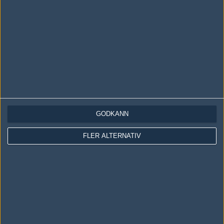
LOGGA IN
REGISTRERA DIG
Följ oss i social media
Följ oss på Facebook
Följ oss på Twitter
Följ oss på Instagram
GODKÄNN
Följ oss på Twitch
FLER ALTERNATIV
Information
Annonsering
Copyright och Privacy Policy
Användaravtal
Kontakta