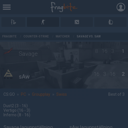
AD
FRAGBITE
/
COUNTER-STRIKE
/
MATCHER
/
SAVAGE VS. SAW
8
16
3
1
Savage
16
3
16
2
sAw
CS:GO
»
PC
»
Groupplay
»
Swiss
Best of 3
Dust2
(3 - 16
)
Vertigo
(16 - 3
)
Inferno
(8 - 16
)
Savage laguppställning
sAw laguppställning