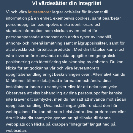
Vi värdesätter din integritet
Previous results for
Savage
Vi och våra
leverantorer
lagrar och/eller får åtkomst till
information på en enhet, exempelvis cookies, samt bearbetar
vs.
Gamerlegion
2-1
personuppgifter, exempelvis unika identifierare och
standardinformation som skickas av en enhet för
vs.
MASONIC
2-0
personanpassade annonser och andra typer av innehåll,
annons- och innehållsmätning samt målgruppsinsikter, samt för
Previous results for
sAw
att utveckla och förbättra produkter.
Med din tillåtelse kan vi och
våra leverantörer använda exakta uppgifter om geografisk
vs.
Esports Club Kyiv
1-2
positionering och identifiering via skanning av enheten. Du kan
vs.
eSuba
2-0
klicka för att godkänna vår och våra leverantörers
uppgiftsbehandling enligt beskrivningen ovan. Alternativt kan du
vs.
Fnatic
2-0
få åtkomst till mer detaljerad information och ändra dina
inställningar innan du samtycker eller för att neka samtycke.
vs.
Eternal Fire
1-2
Observera att viss behandling av dina personuppgifter kanske
inte kräver ditt samtycke, men du har rätt att invända mot sådan
vs.
AURA
1-2
uppgiftsbehandling. Dina inställningar gäller endast den här
vs.
Team Endpoint
2-0
webbplatsen. Du kan när som helst ändra dina preferenser eller
dra tillbaka ditt samtycke genom att gå tillbaka till denna
webbplats och klicka på knappen "Integritet" längst ned på
Tipset
webbsidan.