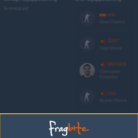
No lineup yet
arki
Omar Chakkor
JUST
Tiago Moura
MUTiRiS
Christopher
Fernandes
rmn
Ricardo Oliveira
stadodo
Renato Gonçalves