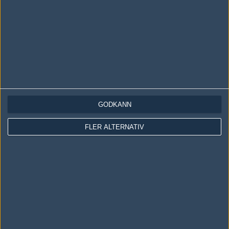
Följ oss i social media
Följ oss på Facebook
Följ oss på Twitter
Följ oss på Instagram
GODKÄNN
Följ oss på Twitch
Information
FLER ALTERNATIV
Annonsering
Copyright och Privacy Policy
Användaravtal
Kontakta
Om Fragbite