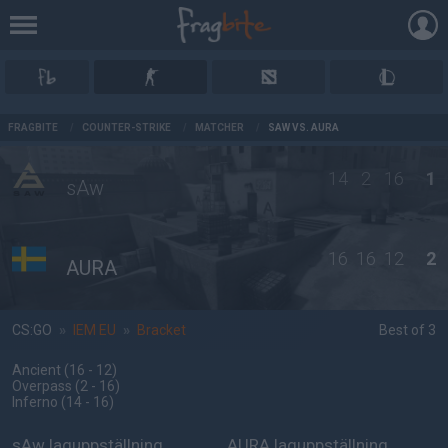
AD
FRAGBITE
/
COUNTER-STRIKE
/
MATCHER
/
SAW VS. AURA
14
2
16
1
sAw
16
16
12
2
AURA
CS:GO
»
IEM EU
»
Bracket
Best of 3
Ancient
(16 - 12
)
Overpass
(2 - 16
)
Inferno
(14 - 16
)
sAw laguppställning
AURA laguppställning