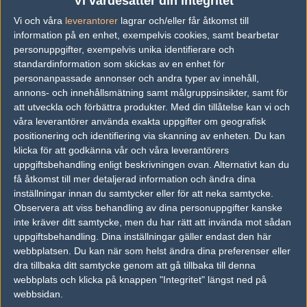
Vi värdesätter din integritet
Previous results for
sAw
Vi och våra
leverantorer
lagrar och/eller får åtkomst till
information på en enhet, exempelvis cookies, samt bearbetar
vs.
Team Endpoint
2-0
personuppgifter, exempelvis unika identifierare och
standardinformation som skickas av en enhet för
vs.
Gamerlegion
0-2
personanpassade annonser och andra typer av innehåll,
annons- och innehållsmätning samt målgruppsinsikter, samt för
vs.
Apeks
2-0
att utveckla och förbättra produkter.
Med din tillåtelse kan vi och
våra leverantörer använda exakta uppgifter om geografisk
vs.
Nigma Galaxy
1-2
positionering och identifiering via skanning av enheten. Du kan
vs.
Copenhagen Flames
1-2
klicka för att godkänna vår och våra leverantörers
uppgiftsbehandling enligt beskrivningen ovan. Alternativt kan du
vs.
Heroic
0-2
få åtkomst till mer detaljerad information och ändra dina
inställningar innan du samtycker eller för att neka samtycke.
Previous results for
AURA
Observera att viss behandling av dina personuppgifter kanske
inte kräver ditt samtycke, men du har rätt att invända mot sådan
vs.
ENCE Esports
1-2
uppgiftsbehandling. Dina inställningar gäller endast den här
webbplatsen. Du kan när som helst ändra dina preferenser eller
dra tillbaka ditt samtycke genom att gå tillbaka till denna
Tipset
webbplats och klicka på knappen "Integritet" längst ned på
Du måste vara inloggad för att kunna satsa våra vackra bites på en
webbsidan.
match. Har du inget konto?
Registrera dig
nu, snabbt och smärtfritt!