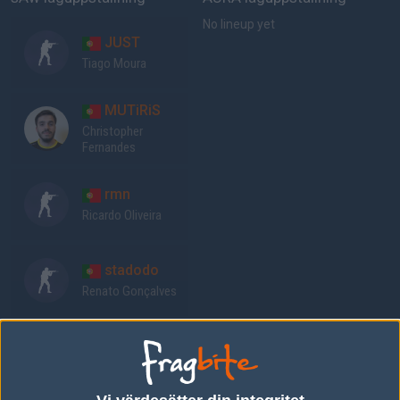
No lineup yet
JUST
Tiago Moura
MUTiRiS
Christopher
Fernandes
rmn
Ricardo Oliveira
stadodo
Renato Gonçalves
story
João Vieira