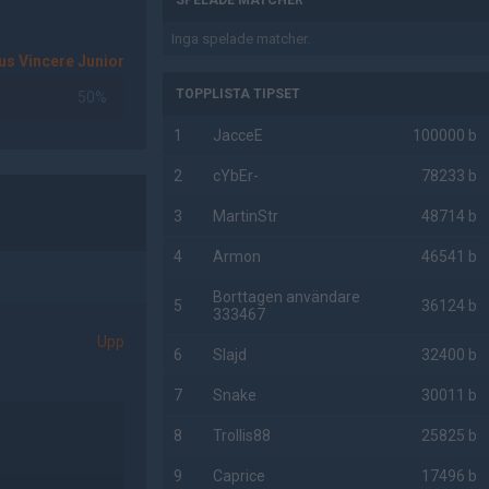
SPELADE MATCHER
Inga spelade matcher.
us Vincere Junior
TOPPLISTA TIPSET
50%
1
JacceE
100000 b
2
cYbEr-
78233 b
3
MartinStr
48714 b
4
Armon
46541 b
Borttagen användare
5
36124 b
333467
Upp
6
Slajd
32400 b
7
Snake
30011 b
8
Trollis88
25825 b
9
Caprice
17496 b