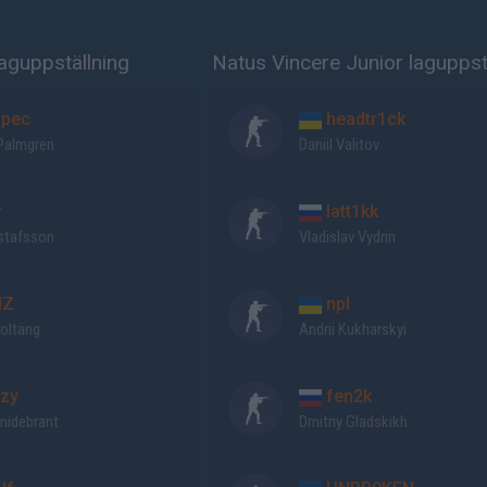
aguppställning
Natus Vincere Junior laguppst
pec
headtr1ck
Palmgren
Daniil Valitov
r
latt1kk
ustafsson
Vladislav Vydrin
NZ
npl
Holtäng
Andrii Kukharskyi
zy
fen2k
midebrant
Dmitriy Gladskikh