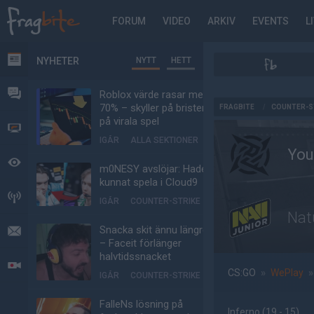
FORUM
VIDEO
ARKIV
EVENTS
L
NYHETER
NYTT
HETT
NYHETER
FORUM
Roblox värde rasar med
AD
70% – skyller på bristen
FRAGBITE
/
COUNTER-S
på virala spel
VIDEO
IGÅR
ALLA SEKTIONER
You
BEVAKAT
m0NESY avslöjar: Hade
kunnat spela i Cloud9
HÄNDELSER
IGÅR
COUNTER-STRIKE
Nat
Snacka skit ännu längre
MEDDELANDEN
– Faceit förlänger
halvtidssnacket
LIVESÄNDNINGAR
CS:GO
»
WePlay
IGÅR
COUNTER-STRIKE
FalleNs lösning på
Inferno
(19 - 15
)