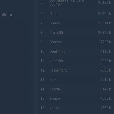
Borttagen användare
5
36124 b
333467
ällning
6
Slajd
32400 b
7
Snake
30011 b
8
Trollis88
25825 b
9
Caprice
17496 b
10
Deathhog
14115 b
11
vadåråå
8000 b
12
FeelAlright
7085 b
13
lifox
6517 b
14
hyyyla
6149 b
15
Bruiser
4608 b
16
zaphio
4569 b