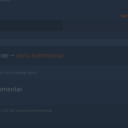
tfritt!
Nat
rer —
skriv kommentar
ågon kommentar ännu.
mmentar