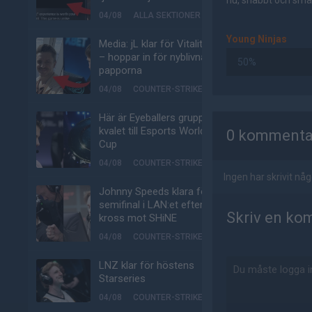
nu, snabbt och smär
04/08
ALLA SEKTIONER
Young Ninjas
Media: jL klar för Vitality
– hoppar in för nyblivna
50%
papporna
04/08
COUNTER-STRIKE
AD
Här är Eyeballers grupp i
kvalet till Esports World
0 kommenta
Cup
04/08
COUNTER-STRIKE
Ingen har skrivit n
Johnny Speeds klara för
semifinal i LAN:et efter
Skriv en ko
kross mot SHiNE
04/08
COUNTER-STRIKE
LNZ klar för höstens
Starseries
04/08
COUNTER-STRIKE