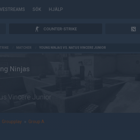
IVESTREAMS
SÖK
HJÄLP
COUNTER-STRIKE
TRIKE
/
MATCHER
/
YOUNG NINJAS VS. NATUS VINCERE JUNIOR
ng Ninjas
us Vincere Junior
»
Groupplay
»
Group A