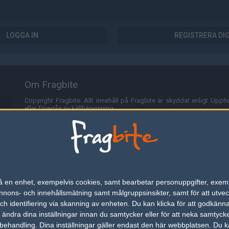
LOGGA IN
REGISTRERA DI
Om Fragbite
Copyright Fragbite. Allt innehåll på Fragbite är skyddat enligt Uppho
eller föregås av källhänvisning.
Alla åsikter uttryckta på Fragbite representerar varje enskild skribe
Programmering och design av
Fredric Bohlin
. För frågor rörande sajt
Cookies
Fragbite använder cookies för att spara användarspecifik informa
n på en enhet, exempelvis cookies, samt bearbetar personuppgifter, exem
omröstningar och för att föra statistik. För att slippa cookies kan 
ons- och innehållsmätning samt målgruppsinsikter, samt för att utveck
besöka Fragbite. Den här textraden finns här på grund av lagen om ele
h identifiering via skanning av enheten. Du kan klicka för att godkänn
h ändra dina inställningar innan du samtycker eller för att neka samtyck
Annonsering
behandling. Dina inställningar gäller endast den här webbplatsen. Du kan