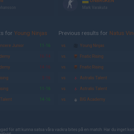
lf
UNBR0KEN
Johansson
Mark Varakuta
ts for
Young Ninjas
Previous results for
Natus Vin
ncere Junior
11-16
vs.
Young Ninjas
ademy
16-14
vs.
Fnatic Rising
ademy
14-16
vs.
Fnatic Rising
ising
3-16
vs.
Astralis Talent
ising
11-16
vs.
Astralis Talent
 Talent
14-16
vs.
BIG Academy
gad för att kunna satsa våra vackra bites på en match. Har du inget ko