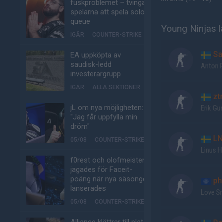
fuskproblemet – tvinga
spelarna att spela solo-
queue
Young Ninjas l
IGÅR
COUNTER-STRIKE
Sa
EA uppköpta av
saudisk-ledd
Anton 
investerargrupp
IGÅR
ALLA SEKTIONER
zt
jL om nya möjligheten:
Erik G
"Jag får uppfylla min
dröm"
L
05/08
COUNTER-STRIKE
Linus 
f0rest och olofmeister
jagades för Faceit-
poäng när nya säsongen
ph
lanserades
Love S
05/08
COUNTER-STRIKE