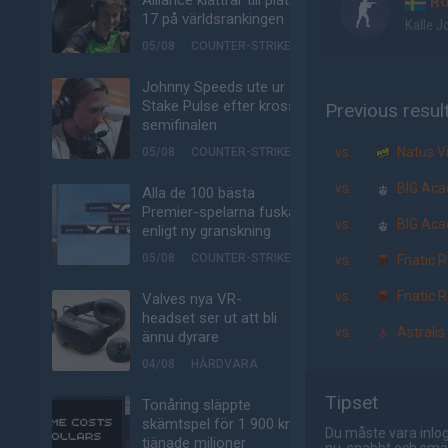
Alliance klättrar till plats
Ro
17 på världsrankingen
Kalle 
05/08
COUNTER-STRIKE
Johnny Speeds ute ur
Stake Pulse efter kross i
Previous resul
semifinalen
vs.
Natus Vi
05/08
COUNTER-STRIKE
vs.
BIG Ac
Alla de 100 bästa
Premier-spelarna fuskar
vs.
BIG Ac
enligt ny granskning
05/08
COUNTER-STRIKE
vs.
Fnatic R
vs.
Fnatic R
Valves nya VR-
headset ser ut att bli
vs.
Astralis
ännu dyrare
04/08
HÅRDVARA
Tipset
Tonåring släppte
skämtspel för 1 900 kr –
Du måste vara inlog
tjänade miljoner