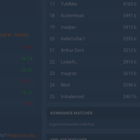
17
YuMMie
4160 b
18
ButterHead
3491 b
19
madjan
3415 b
cere Junior
20
KalleCuttar1
3355 b
11-16
21
Arthur Dent
3212 b
16-14
22
LodarN_
2814 b
23-25
23
magrob
2613 b
16-13
24
Mod
2596 b
16-12
25
Imbalanced
2467 b
5-16
KOMMANDE MATCHER
Inga kommande matcher.
nto?
Registrera dig