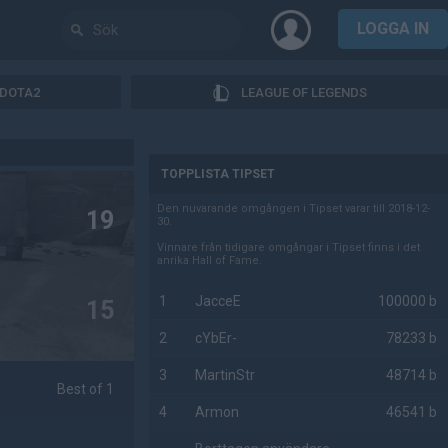
LOGGA IN
DOTA2
LEAGUE OF LEGENDS
AD
TOPPLISTA TIPSET
Den nuvarande omgången i Tipset varar till 2018-12-
19
30.
Vinnare från tidigare omgångar i Tipset finns i det
anrika Hall of Fame.
1
JacceE
100000 b
15
2
cYbEr-
78233 b
3
MartinStr
48714 b
Best of 1
4
Armon
46541 b