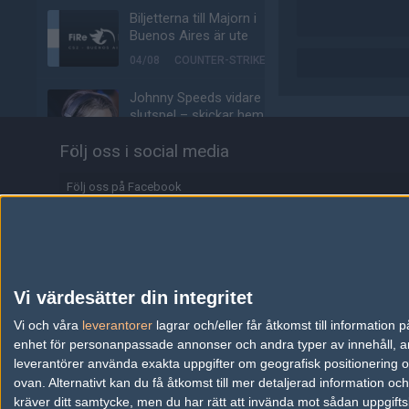
Biljetterna till Majorn i
Buenos Aires är ute
04/08
COUNTER-STRIKE
Johnny Speeds vidare till
slutspel – skickar hem
Metizport från Stake
Följ oss i social media
Pulse
03/08
COUNTER-STRIKE
Följ oss på Facebook
Majorvinnaren lämnar
Följ oss på Twitter
äntligen VP – ute på fria
marknaden
Följ oss på Instagram
03/08
COUNTER-STRIKE
Följ oss på Twitch
Vi värdesätter din integritet
Johnny Speeds slår ut
Information
Vi och våra
leverantorer
Lilmix, möter Metizport i
lagrar och/eller får åtkomst till informatio
avgörande matchen
enhet för personanpassade annonser och andra typer av innehåll, ann
Annonsering
leverantörer använda exakta uppgifter om geografisk positionering oc
03/08
COUNTER-STRIKE
ovan. Alternativt kan du få åtkomst till mer detaljerad information oc
Copyright och Privacy Policy
kräver ditt samtycke, men du har rätt att invända mot sådan uppgifts
Metizport slår Johnny