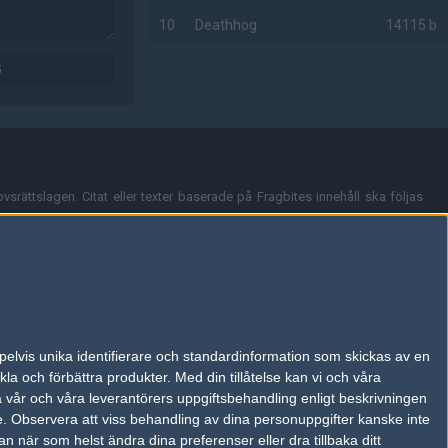
10
Deathhog
14115 b
G
AD
vsrättslagen. Citat eller texter baserade på Fragbites innehåll ska följas
nt och överensstämmer inte nödvändigtvis med Fragbites åsikter.
en kan du skicka iväg ett email till
vår support
.
tion så som t.ex. användarnamn. Cookies sparas även när man deltar i
pelvis unika identifierare och standardinformation som skickas av en
du stänga av cookies i din webbläsares inställningar eller välja att inte
la och förbättra produkter.
Med din tillåtelse kan vi och våra
ktronisk kommunikation som trädde i kraft 25 juli 2003.
a vår och våra leverantörers uppgiftsbehandling enligt beskrivningen
e.
Observera att viss behandling av dina personuppgifter kanske inte
 när som helst ändra dina preferenser eller dra tillbaka ditt