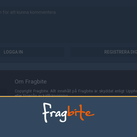
LOGGA IN
REGISTRERA DI
Om Fragbite
Copyright Fragbite. Allt innehåll på Fragbite är skyddat enligt Uppho
eller föregås av källhänvisning.
Alla åsikter uttryckta på Fragbite representerar varje enskild skribe
Programmering och design av
Fredric Bohlin
. För frågor rörande sajt
Cookies