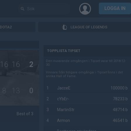
LOGGA IN
DOTA2
LEAGUE OF LEGENDS
AD
TOPPLISTA TIPSET
Den nuvarande omgången i Tipset varar till 2018-12-
16
16
2
30.
Vinnare från tidigare omgångar i Tipset finns i det
anrika Hall of Fame.
1
JacceE
100000 b
8
13
0
2
cYbEr-
78233 b
3
MartinStr
48714 b
Best of 3
4
Armon
46541 b