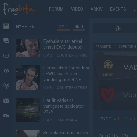
FORUM
VIDEO
ARKIV
EVENTS
L
NYHETER
NYTT
HETT
NYHETER
FORUM
Eyeballers tar enkel
AD
vinst i EWC-debuten
FRAGBITE
/
COUNTER-S
IGÅR
COUNTER-STRIKE
VIDEO
MAD
Heroic klara för slutspel
BEVAKAT
i EWC-kvalet med
vändning mot 9INE
HÄNDELSER
IGÅR
COUNTER-STRIKE
Mou
Här är världens
MEDDELANDEN
vanligaste speldator
2026
LIVESÄNDNINGAR
CS:GO
»
DH O
»
G
IGÅR
HÅRDVARA
Se polackernas perfekta
Dust2
(16 - 13
)