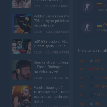
Esports World Cup
jL
IGÅR
COUNTER-STRIKE
Justina
Roblox värde rasar med
70% – skyller på bristen
Wo
på virala spel
Volody
06/08
ALLA SEKTIONER
m0NESY avslöjar: Hade
kunnat spela i Cloud9
Previous resul
06/08
COUNTER-STRIKE
vs.
BIG
Snacka skit ännu längre
– Faceit förlänger
vs.
Mouz
halvtidssnacket
vs.
Team Li
06/08
COUNTER-STRIKE
vs.
G2 Espo
FalleNs lösning på
fuskproblemet – tvinga
vs.
Evil Gen
spelarna att spela solo-
queue
vs.
OG