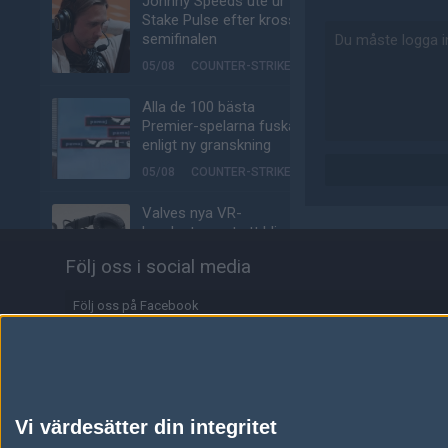
Johnny Speeds ute ur
Stake Pulse efter kross i
semifinalen
05/08
COUNTER-STRIKE
Alla de 100 bästa
Premier-spelarna fuskar
enligt ny granskning
05/08
COUNTER-STRIKE
Valves nya VR-
headset ser ut att bli
ännu dyrare
Följ oss i social media
04/08
HÅRDVARA
Följ oss på Facebook
Tonåring släppte
skämtspel för 1 900 kr –
Följ oss på Twitter
tjänade miljoner
Följ oss på Instagram
04/08
ALLA SEKTIONER
Följ oss på Twitch
Vi värdesätter din integritet
Media: jL klar för Vitality
– hoppar in för nyblivna