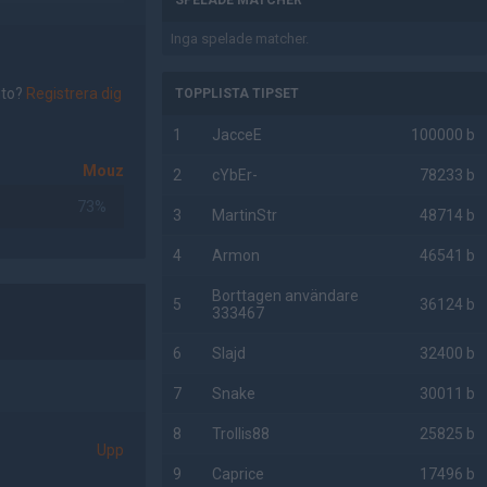
SPELADE MATCHER
Inga spelade matcher.
nto?
Registrera dig
TOPPLISTA TIPSET
1
JacceE
100000 b
Mouz
2
cYbEr-
78233 b
73%
3
MartinStr
48714 b
4
Armon
46541 b
Borttagen användare
5
36124 b
333467
6
Slajd
32400 b
7
Snake
30011 b
8
Trollis88
25825 b
Upp
9
Caprice
17496 b