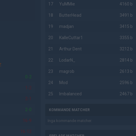
17
YuMMie
4160 b
18
ButterHead
3491 b
19
madjan
3415 b
20
KalleCuttar1
3355 b
21
Arthur Dent
3212 b
22
LodarN_
2814 b
z
23
magrob
2613 b
0-2
24
Mod
2596 b
1-2
25
Imbalanced
2467 b
2-1
2-0
KOMMANDE MATCHER
16-9
Inga kommande matcher.
16-12