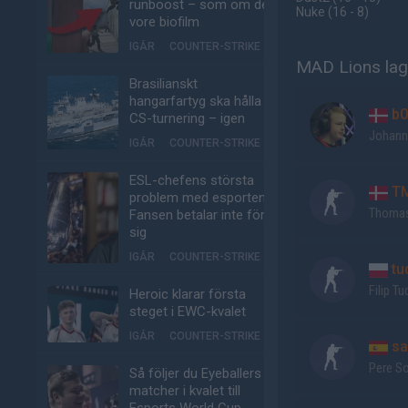
runboost – som om det
Nuke
(16 - 8
)
vore biofilm
IGÅR
COUNTER-STRIKE
MAD Lions lag
Brasilianskt
hangarfartyg ska hålla
b0
CS-turnering – igen
Johann
IGÅR
COUNTER-STRIKE
ESL-chefens största
T
problem med esporten:
Thomas
Fansen betalar inte för
sig
IGÅR
COUNTER-STRIKE
tu
Filip Tu
Heroic klarar första
steget i EWC-kvalet
IGÅR
COUNTER-STRIKE
sa
Pere S
Så följer du Eyeballers
matcher i kvalet till