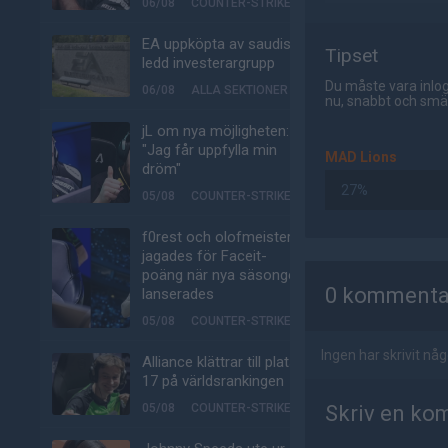
06/08
COUNTER-STRIKE
EA uppköpta av saudisk-
Tipset
ledd investerargrupp
Du måste vara inlog
06/08
ALLA SEKTIONER
nu, snabbt och smär
jL om nya möjligheten:
"Jag får uppfylla min
MAD Lions
dröm"
27%
05/08
COUNTER-STRIKE
f0rest och olofmeister
jagades för Faceit-
AD
poäng när nya säsongen
0 kommenta
lanserades
05/08
COUNTER-STRIKE
Ingen har skrivit n
Alliance klättrar till plats
17 på världsrankingen
05/08
COUNTER-STRIKE
Skriv en ko