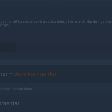
gad för att kunna satsa våra vackra bites på en match. Har du inget ko
tfritt!
rer —
skriv kommentar
ågon kommentar ännu.
mmentar