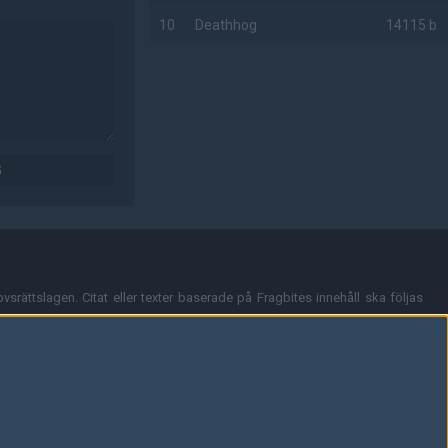
10
Deathhog
14115 b
AD
G
vsrättslagen. Citat eller texter baserade på Fragbites innehåll ska följas
nt och överensstämmer inte nödvändigtvis med Fragbites åsikter.
en kan du skicka iväg ett email till
vår support
.