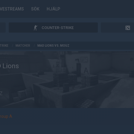
IVESTREAMS
SÖK
HJÄLP
COUNTER-STRIKE
TRIKE
/
MATCHER
/
MAD LIONS VS. MOUZ
 Lions
z
roup A