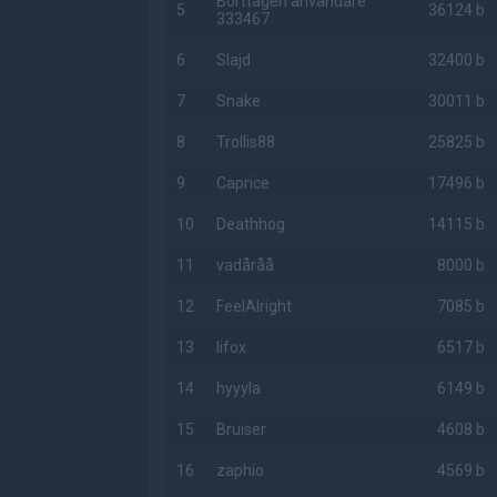
Borttagen användare
5
36124 b
333467
6
Slajd
32400 b
7
Snake
30011 b
8
Trollis88
25825 b
9
Caprice
17496 b
10
Deathhog
14115 b
11
vadåråå
8000 b
12
FeelAlright
7085 b
13
lifox
6517 b
14
hyyyla
6149 b
15
Bruiser
4608 b
16
zaphio
4569 b