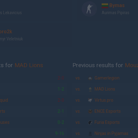
Bymas
s Lekavicius
Aurimas Pipiras
ro2k
myr Veletniuk
ts for
MAD Lions
Previous results for
Mou
2-0
vs.
Gamerlegion
1-2
vs.
MAD Lions
quid
2-0
vs.
Virtus.pro
rts
2-1
vs.
ENCE Esports
iuses
0-2
vs.
Furia Esports
9-16
vs.
Ninjas in Pyjamas