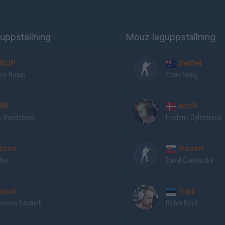
uppställning
Mouz laguppställning
RUP
Dexter
es Borup
Chris Nong
MB
acoR
 Bundsbaek
Frederik Gyldstrand
dson
frozen
dev
David Čerňanský
usol
ropz
olsona Saumell
Robin Kool