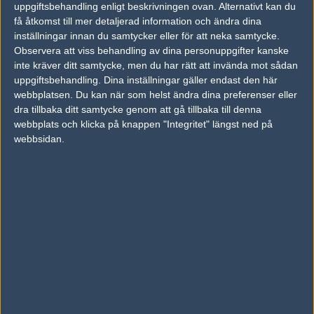
uppgiftsbehandling enligt beskrivningen ovan. Alternativt kan du
få åtkomst till mer detaljerad information och ändra dina
Woro2k
inställningar innan du samtycker eller för att neka samtycke.
Volodymyr Veletniuk
Observera att viss behandling av dina personuppgifter kanske
inte kräver ditt samtycke, men du har rätt att invända mot sådan
uppgiftsbehandling. Dina inställningar gäller endast den här
Previous results for
Team Liquid
webbplatsen. Du kan när som helst ändra dina preferenser eller
dra tillbaka ditt samtycke genom att gå tillbaka till denna
vs.
Virtus.pro
2-1
webbplats och klicka på knappen "Integritet" längst ned på
webbsidan.
vs.
9z Team
2-0
vs.
Heroic
2-1
vs.
Fnatic
2-0
vs.
Furia Esports
1-2
vs.
Team One
2-0
Previous results for
MAD Lions
vs.
G2 Esports
2-1