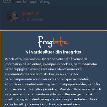
MAD Lions laguppställning
b0RUP
Johannes Borup
TMB
Thomas Bundsbaek
Vi värdesätter din integritet
tudson
Vi och våra
leverantorer
lagrar och/eller får åtkomst till
Filip Tudev
information på en enhet, exempelvis cookies, samt bearbetar
personuppgifter, exempelvis unika identifierare och
standardinformation som skickas av en enhet för
sausol
personanpassade annonser och andra typer av innehåll,
Pere Solsona Saumell
annons- och innehållsmätning samt målgruppsinsikter, samt för
att utveckla och förbättra produkter.
Med din tillåtelse kan vi och
våra leverantörer använda exakta uppgifter om geografisk
jL
positionering och identifiering via skanning av enheten. Du kan
Justinas Lekavicius
klicka för att godkänna vår och våra leverantörers