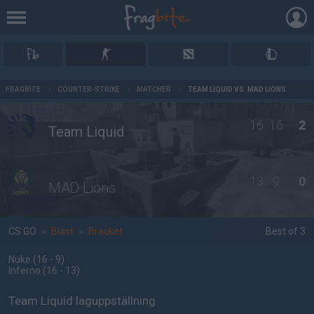
AD
FRAGBITE
/
COUNTER-STRIKE
/
MATCHER
/
TEAM LIQUID VS. MAD LIONS
16
16
2
Team Liquid
13
9
0
MAD Lions
CS:GO
»
Blast
»
Bracket
Best of 3
Nuke
(16 - 9
)
Inferno
(16 - 13
)
Team Liquid laguppställning