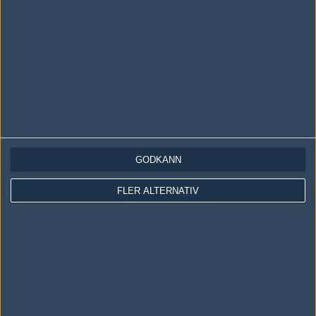
Ingen har skrivit någon kommentar ännu.
Skriv en kommentar
Upp
GODKÄNN
LOGGA IN
REGISTRERA DIG
FLER ALTERNATIV
Följ oss i social media
Följ oss på Facebook
Följ oss på Twitter
Följ oss på Instagram