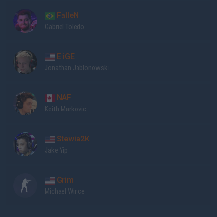
FalleN
Gabriel Toledo
EliGE
Jonathan Jablonowski
NAF
Keith Markovic
Stewie2K
Jake Yip
Grim
Michael Wince