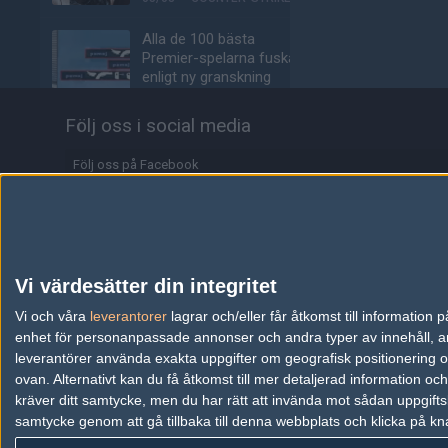
Alla de 100 bästa
Premier-spelarna fuskar
enligt ny granskning
05/08
COUNTER-STRIKE
Följ oss i social media
Valves nya VR-
headset ser ut att bli
Följ oss på Facebook
ännu dyrare
Följ oss på Twitter
04/08
HÅRDVARA
Följ oss på Instagram
Tonåring släppte
skämtspel för 1 900 kr –
Följ oss på Twitch
Vi värdesätter din integritet
tjänade miljoner
Information
Vi och våra
leverantorer
lagrar och/eller får åtkomst till informatio
04/08
ALLA SEKTIONER
enhet för personanpassade annonser och andra typer av innehåll, ann
Annonsering
Media: jL klar för Vitality
leverantörer använda exakta uppgifter om geografisk positionering oc
– hoppar in för nyblivna
ovan. Alternativt kan du få åtkomst till mer detaljerad information oc
Copyright och Privacy Policy
papporna
kräver ditt samtycke, men du har rätt att invända mot sådan uppgifts
samtycke genom att gå tillbaka till denna webbplats och klicka på kn
Användaravtal
04/08
COUNTER-STRIKE