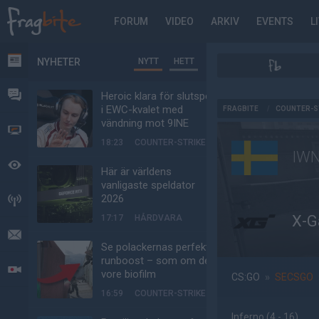
FORUM
VIDEO
ARKIV
EVENTS
L
NYHETER
NYTT
HETT
NYHETER
FORUM
Heroic klara för slutspel
AD
i EWC-kvalet med
FRAGBITE
/
COUNTER-S
vändning mot 9INE
VIDEO
18:23
COUNTER-STRIKE
IW
BEVAKAT
Här är världens
vanligaste speldator
2026
HÄNDELSER
X-G
17:17
HÅRDVARA
MEDDELANDEN
Se polackernas perfekta
runboost – som om det
LIVESÄNDNINGAR
vore biofilm
CS:GO
»
SECSGO
16:59
COUNTER-STRIKE
Inferno
(4 - 16
)