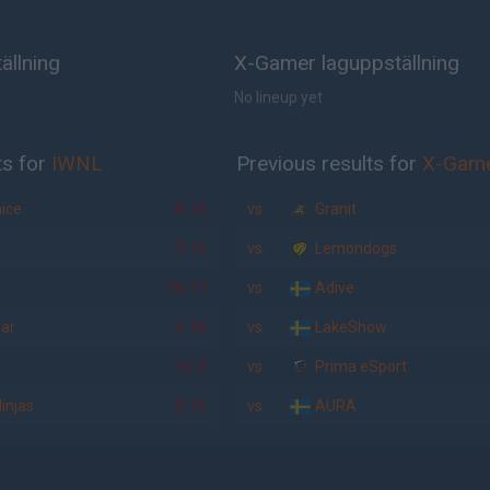
ällning
X-Gamer laguppställning
No lineup yet
ts for
IWNL
Previous results for
X-Gam
ice
8-16
vs.
Granit
3-16
vs.
Lemondogs
16-13
vs.
Adive
ar
2-16
vs.
LakeShow
16-3
vs.
Prima eSport
injas
0-16
vs.
AURA