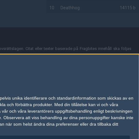
10
Deathhog
14115 b
AD
vsrättslagen. Citat eller texter baserade på Fragbites innehåll ska följas
nt och överensstämmer inte nödvändigtvis med Fragbites åsikter.
en kan du skicka iväg ett email till
vår support
.
tion så som t.ex. användarnamn. Cookies sparas även när man deltar i
pelvis unika identifierare och standardinformation som skickas av en
du stänga av cookies i din webbläsares inställningar eller välja att inte
la och förbättra produkter.
Med din tillåtelse kan vi och våra
ktronisk kommunikation som trädde i kraft 25 juli 2003.
a vår och våra leverantörers uppgiftsbehandling enligt beskrivningen
e.
Observera att viss behandling av dina personuppgifter kanske inte
 när som helst ändra dina preferenser eller dra tillbaka ditt