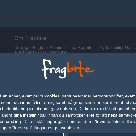
Om Fragbite
Copyright Fragbite. Allt innehåll på Fragbite är skyddat enligt Uppho
eller föregås av källhänvisning.
Alla åsikter uttryckta på Fragbite representerar varje enskild skribe
Programmering och design av
Fredric Bohlin
. För frågor rörande sajt
Cookies
Fragbite använder cookies för att spara användarspecifik informa
n på en enhet, exempelvis cookies, samt bearbetar personuppgifter, exem
omröstningar och för att föra statistik. För att slippa cookies kan 
ons- och innehållsmätning samt målgruppsinsikter, samt för att utveck
besöka Fragbite. Den här textraden finns här på grund av lagen om ele
h identifiering via skanning av enheten. Du kan klicka för att godkänn
h ändra dina inställningar innan du samtycker eller för att neka samtyck
Annonsering
behandling. Dina inställningar gäller endast den här webbplatsen. Du kan
appen "Integritet" längst ned på webbsidan.
Är du intresserad av att annonsera på Fragbite,
tryck här
.