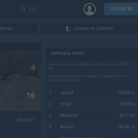
LOGGA IN
DOTA2
LEAGUE OF LEGENDS
AD
TOPPLISTA TIPSET
Den nuvarande omgången i Tipset varar till 2018-12-
4
30.
Vinnare från tidigare omgångar i Tipset finns i det
anrika Hall of Fame.
1
JacceE
100000 b
16
2
cYbEr-
78233 b
3
MartinStr
48714 b
Best of 1
4
Armon
46541 b