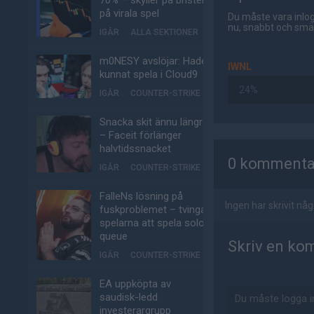
70% – skyller på bristen
på virala spel
Du måste vara inlog
nu, snabbt och smär
IGÅR
ALLA SEKTIONER
m0NESY avslöjar: Hade
IWNL
kunnat spela i Cloud9
24%
IGÅR
COUNTER-STRIKE
Snacka skit ännu längre
– Faceit förlänger
AD
halvtidssnacket
0 kommenta
IGÅR
COUNTER-STRIKE
FalleNs lösning på
Ingen har skrivit n
fuskproblemet – tvinga
spelarna att spela solo-
queue
Skriv en ko
IGÅR
COUNTER-STRIKE
EA uppköpta av
saudisk-ledd
investerargrupp