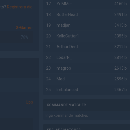
17
YuMMie
4160 b
nto?
Registrera dig
18
ButterHead
3491 b
19
madjan
3415 b
X-Gamer
20
KalleCuttar1
3355 b
76%
21
Arthur Dent
3212 b
22
LodarN_
2814 b
23
magrob
2613 b
24
Mod
2596 b
25
Imbalanced
2467 b
Upp
KOMMANDE MATCHER
Inga kommande matcher.