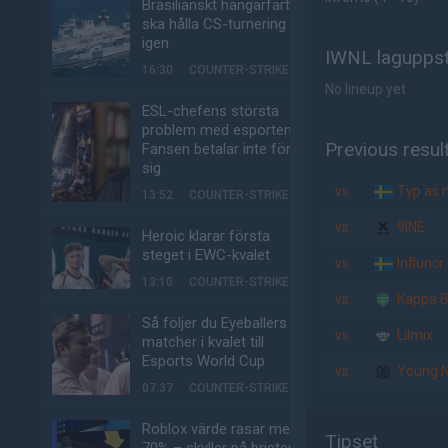
Brasilianskt hangarfartyg
ska hålla CS-turnering –
igen
IWNL laguppst
16:30
COUNTER-STRIKE
No lineup yet
ESL-chefens största
problem med esporten:
Previous resul
Fansen betalar inte för
sig
vs.
Typ as n
13:52
COUNTER-STRIKE
vs.
9INE
Heroic klarar första
steget i EWC-kvalet
vs.
Influncr
13:10
COUNTER-STRIKE
vs.
Kappa B
Så följer du Eyeballers
vs.
Lilmix
matcher i kvalet till
Esports World Cup
vs.
Young N
07:37
COUNTER-STRIKE
Roblox värde rasar med
Tipset