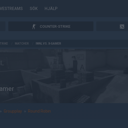
IVESTREAMS
SÖK
HJÄLP
COUNTER-STRIKE
TRIKE
/
MATCHER
/
IWNL VS. X-GAMER
NL
amer
»
Groupplay
»
Round Robin