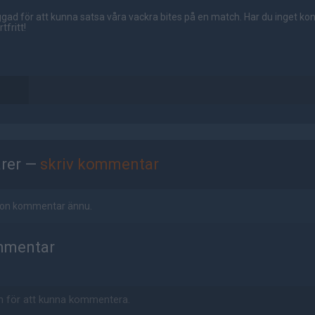
gad för att kunna satsa våra vackra bites på en match. Har du inget ko
tfritt!
rer —
skriv kommentar
ågon kommentar ännu.
mmentar