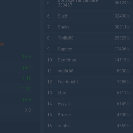
Borttagen användare
5
36124 b
333467
6
Slajd
32400 b
7
Snake
30011 b
8
Trollis88
25825 b
er
9
Caprice
17496 b
16-6
10
Deathhog
14115 b
16-4
11
vadåråå
8000 b
9-16
12
FeelAlright
7085 b
19-17
13
lifox
6517 b
16-9
14
hyyyla
6149 b
0-0
15
Bruiser
4608 b
16
zaphio
4569 b