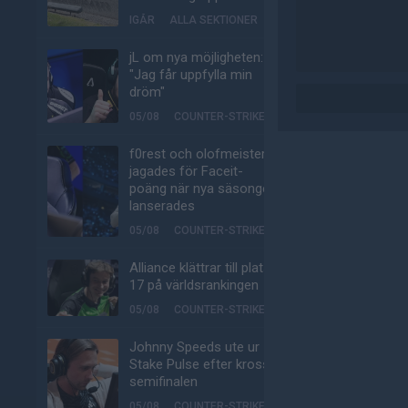
IGÅR
ALLA SEKTIONER
jL om nya möjligheten:
"Jag får uppfylla min
dröm"
05/08
COUNTER-STRIKE
f0rest och olofmeister
jagades för Faceit-
poäng när nya säsongen
lanserades
05/08
COUNTER-STRIKE
Alliance klättrar till plats
17 på världsrankingen
05/08
COUNTER-STRIKE
Johnny Speeds ute ur
Stake Pulse efter kross i
semifinalen
05/08
COUNTER-STRIKE