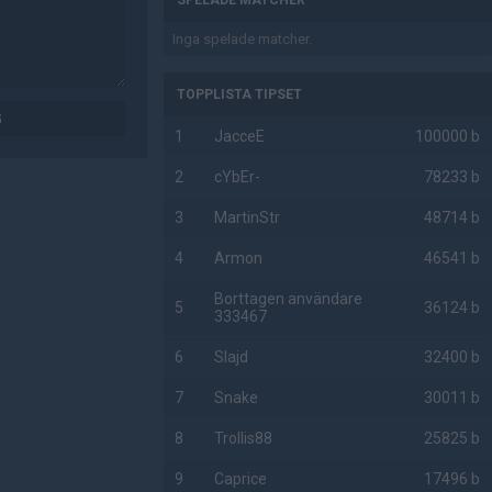
SPELADE MATCHER
Inga spelade matcher.
TOPPLISTA TIPSET
G
1
JacceE
100000 b
2
cYbEr-
78233 b
3
MartinStr
48714 b
4
Armon
46541 b
Borttagen användare
5
36124 b
333467
6
Slajd
32400 b
7
Snake
30011 b
8
Trollis88
25825 b
9
Caprice
17496 b