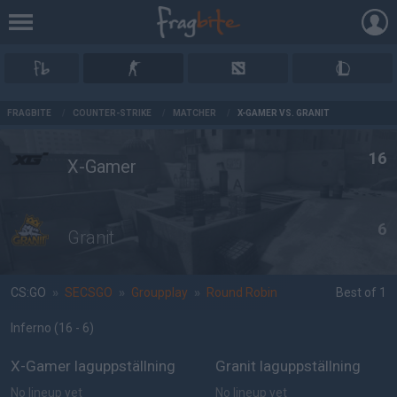
AD
FRAGBITE
/
COUNTER-STRIKE
/
MATCHER
/
X-GAMER VS. GRANIT
16
X-Gamer
6
Granit
CS:GO
»
SECSGO
»
Groupplay
»
Round Robin
Best of 1
Inferno
(16 - 6
)
X-Gamer laguppställning
Granit laguppställning
No lineup yet
No lineup yet