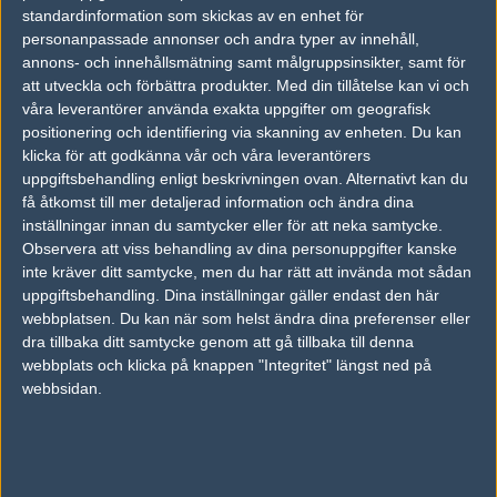
vs.
Influncr
16-7
standardinformation som skickas av en enhet för
personanpassade annonser och andra typer av innehåll,
vs.
Prima eSport
17-19
annons- och innehållsmätning samt målgruppsinsikter, samt för
vs.
Prima eSport
19-17
att utveckla och förbättra produkter.
Med din tillåtelse kan vi och
våra leverantörer använda exakta uppgifter om geografisk
positionering och identifiering via skanning av enheten. Du kan
Tipset
klicka för att godkänna vår och våra leverantörers
Du måste vara inloggad för att kunna satsa våra vackra bites på en
uppgiftsbehandling enligt beskrivningen ovan. Alternativt kan du
match. Har du inget konto?
Registrera dig
nu, snabbt och smärtfritt!
få åtkomst till mer detaljerad information och ändra dina
inställningar innan du samtycker eller för att neka samtycke.
X-Gamer
Granit
Observera att viss behandling av dina personuppgifter kanske
50%
50%
inte kräver ditt samtycke, men du har rätt att invända mot sådan
uppgiftsbehandling. Dina inställningar gäller endast den här
webbplatsen. Du kan när som helst ändra dina preferenser eller
AD
dra tillbaka ditt samtycke genom att gå tillbaka till denna
0 kommentarer —
skriv kommentar
webbplats och klicka på knappen "Integritet" längst ned på
webbsidan.
Ingen har skrivit någon kommentar ännu.
Skriv en kommentar
Upp