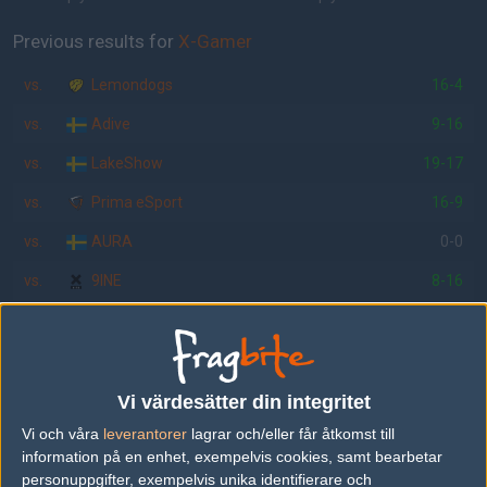
Previous results for
X-Gamer
vs.
Lemondogs
16-4
vs.
Adive
9-16
vs.
LakeShow
19-17
vs.
Prima eSport
16-9
vs.
AURA
0-0
vs.
9INE
8-16
Previous results for
Granit
vs.
Typ as nice
13-16
Vi värdesätter din integritet
vs.
9INE
16-7
Vi och våra
leverantorer
lagrar och/eller får åtkomst till
vs.
AURA
16-9
information på en enhet, exempelvis cookies, samt bearbetar
personuppgifter, exempelvis unika identifierare och