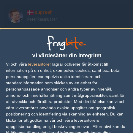
dupreeh
Peter Rasmussen
Xyp9x
Andreas Højsleth
Vi värdesätter din integritet
Magisk
Vi och våra
leverantorer
lagrar och/eller får åtkomst till
Emil Reif
information på en enhet, exempelvis cookies, samt bearbetar
personuppgifter, exempelvis unika identifierare och
standardinformation som skickas av en enhet för
gla1ve
personanpassade annonser och andra typer av innehåll,
Lukas Rossander
annons- och innehållsmätning samt målgruppsinsikter, samt för
att utveckla och förbättra produkter.
Med din tillåtelse kan vi och
våra leverantörer använda exakta uppgifter om geografisk
Bubzkji
positionering och identifiering via skanning av enheten. Du kan
Lucas Andersen
klicka för att godkänna vår och våra leverantörers
uppgiftsbehandling enligt beskrivningen ovan. Alternativt kan du
få åtkomst till mer detaljerad information och ändra dina