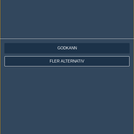
GODKÄNN
LOGGA IN
REGISTRERA DIG
FLER ALTERNATIV
Följ oss i social media
Följ oss på Facebook
Följ oss på Twitter
Följ oss på Instagram
Följ oss på Twitch
Information