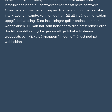
inställningar innan du samtycker eller för att neka samtycke.
Previous results for
Sinners Esports
Observera att viss behandling av dina personuppgifter kanske
inte kräver ditt samtycke, men du har rätt att invända mot sådan
vs.
Movistar Riders
14-16
uppgiftsbehandling. Dina inställningar gäller endast den här
vs.
Team Endpoint
16-9
webbplatsen. Du kan när som helst ändra dina preferenser eller
dra tillbaka ditt samtycke genom att gå tillbaka till denna
vs.
Heroic
12-16
webbplats och klicka på knappen "Integritet" längst ned på
webbsidan.
vs.
Complexity Gaming
13-16
vs.
Fnatic
1-2
vs.
Forze
2-1
Previous results for
Astralis
vs.
Complexity Gaming
14-16
vs.
Heroic
14-16
vs.
Movistar Riders
16-13
vs.
Team Endpoint
16-7