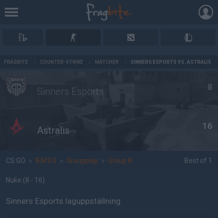
AD
FRAGBITE
/
COUNTER-STRIKE
/
MATCHER
/
SINNERS ESPORTS VS. ASTRALIS
8
Sinners Esports
16
Astralis
CS:GO
»
IEM EU
»
Groupplay
»
Group B
Best of 1
Nuke
(8 - 16
)
Sinners Esports laguppställning