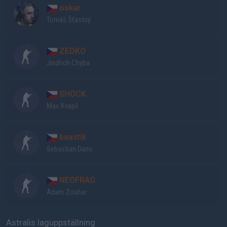
oskar
Tomáš Šťastný
ZEDKO
Jindřich Chyba
SHOCK
Max Kvapil
beastik
Sebastian Dano
NEOFRAG
Adam Zouhar
Astralis laguppställning