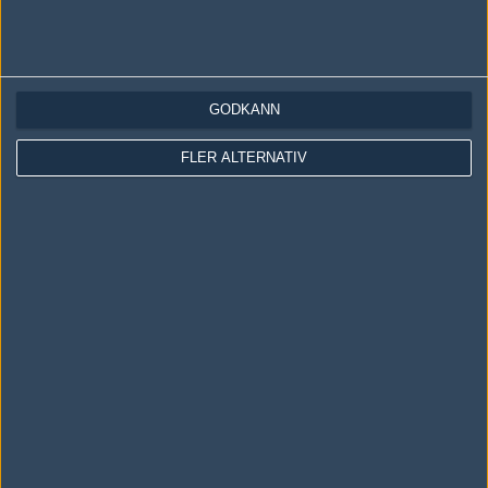
LOGGA IN
REGISTRERA DIG
GODKÄNN
Följ oss i social media
FLER ALTERNATIV
Följ oss på Facebook
Följ oss på Twitter
Följ oss på Instagram
Följ oss på Twitch
Information
Annonsering
Copyright och Privacy Policy
Användaravtal