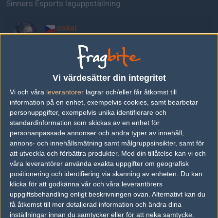
Sinners Esports laguppställning
oskar
Tomáš Šťastný
ZEDKO
Vi värdesätter din integritet
Jindřich Chyba
Vi och våra
leverantorer
lagrar och/eller får åtkomst till
information på en enhet, exempelvis cookies, samt bearbetar
SHOCK
personuppgifter, exempelvis unika identifierare och
Max Kvapil
standardinformation som skickas av en enhet för
personanpassade annonser och andra typer av innehåll,
annons- och innehållsmätning samt målgruppsinsikter, samt för
beastik
att utveckla och förbättra produkter.
Med din tillåtelse kan vi och
Sebastian Dano
våra leverantörer använda exakta uppgifter om geografisk
positionering och identifiering via skanning av enheten. Du kan
klicka för att godkänna vår och våra leverantörers
NEOFRAG
uppgiftsbehandling enligt beskrivningen ovan. Alternativt kan du
få åtkomst till mer detaljerad information och ändra dina
Adam Zouhar
inställningar innan du samtycker eller för att neka samtycke.