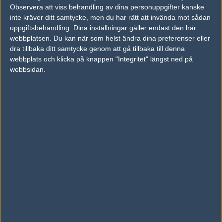
Observera att viss behandling av dina personuppgifter kanske
inte kräver ditt samtycke, men du har rätt att invända mot sådan
Previous results for
Complexity Gaming
uppgiftsbehandling. Dina inställningar gäller endast den här
webbplatsen. Du kan när som helst ändra dina preferenser eller
vs.
Forze
1-2
dra tillbaka ditt samtycke genom att gå tillbaka till denna
vs.
Virtus.pro
1-2
webbplats och klicka på knappen "Integritet" längst ned på
webbsidan.
vs.
G2 Esports
0-2
vs.
LDLC
2-0
vs.
Faze Clan
2-0
vs.
Vici Gaming
16-10
Previous results for
Sinners Esports
vs.
G2 Esports
1-2
vs.
Lyngby Vikings
0-2
vs.
Dignitas
2-0