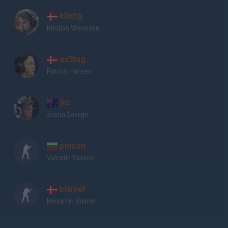
k0nfig
Kristian Wienecke
es3tag
Patrick Hansen
jks
Justin Savage
poizon
Valentin Vasilev
blameF
Benjamin Bremer