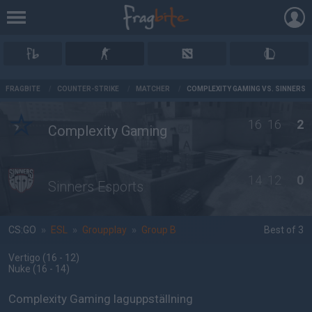
AD
FRAGBITE
/
COUNTER-STRIKE
/
MATCHER
/
COMPLEXITY GAMING VS. SINNERS 
16
16
2
Complexity Gaming
14
12
0
Sinners Esports
CS:GO
»
ESL
»
Groupplay
»
Group B
Best of 3
Vertigo
(16 - 12
)
Nuke
(16 - 14
)
Complexity Gaming laguppställning