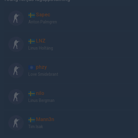
Sapec
Anton Palmgren
LNZ
Linus Holtäng
phzy
Love Smidebrant
nilo
Linus Bergman
Mann3n
Tim Isak