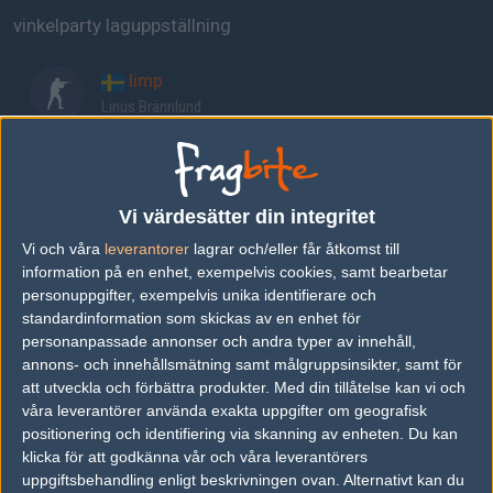
vinkelparty laguppställning
limp
Linus Brännlund
shinshin7
Felix Enger
Vi värdesätter din integritet
Vi och våra
leverantorer
lagrar och/eller får åtkomst till
toby1
information på en enhet, exempelvis cookies, samt bearbetar
Tobias Hembrink
personuppgifter, exempelvis unika identifierare och
standardinformation som skickas av en enhet för
personanpassade annonser och andra typer av innehåll,
marcus
annons- och innehållsmätning samt målgruppsinsikter, samt för
Marcus Skotte Luks
att utveckla och förbättra produkter.
Med din tillåtelse kan vi och
våra leverantörer använda exakta uppgifter om geografisk
positionering och identifiering via skanning av enheten. Du kan
aleekz
klicka för att godkänna vår och våra leverantörers
uppgiftsbehandling enligt beskrivningen ovan. Alternativt kan du
Alexander Westling