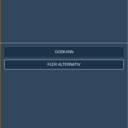
GODKÄNN
LOGGA IN
REGISTRERA DIG
FLER ALTERNATIV
Följ oss i social media
Följ oss på Facebook
Följ oss på Twitter
Följ oss på Instagram
Följ oss på Twitch