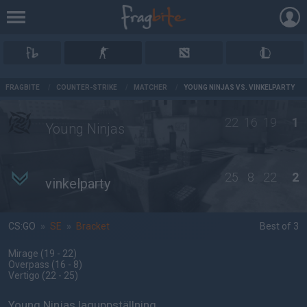
AD
FRAGBITE
/
COUNTER-STRIKE
/
MATCHER
/
YOUNG NINJAS VS. VINKELPARTY
22
16
19
1
Young Ninjas
25
8
22
2
vinkelparty
CS:GO
»
SE
»
Bracket
Best of 3
Mirage
(19 - 22
)
Overpass
(16 - 8
)
Vertigo
(22 - 25
)
Young Ninjas laguppställning