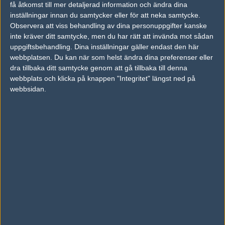
få åtkomst till mer detaljerad information och ändra dina
inställningar innan du samtycker eller för att neka samtycke.
Observera att viss behandling av dina personuppgifter kanske
Previous results for
Young Ninjas
inte kräver ditt samtycke, men du har rätt att invända mot sådan
uppgiftsbehandling. Dina inställningar gäller endast den här
vs.
Lilmix
0-2
webbplatsen. Du kan när som helst ändra dina preferenser eller
vs.
DBL PONEY
2-0
dra tillbaka ditt samtycke genom att gå tillbaka till denna
webbplats och klicka på knappen "Integritet" längst ned på
vs.
Copenhagen Flames
2-1
webbsidan.
vs.
SKADE
0-2
vs.
Paperplanes
0-0
vs.
Natus Vincere Junior
2-0
Previous results for
vinkelparty
vs.
Lemondogs
0-2
vs.
Lilmix
16-14
vs.
Sons of Lennart
16-5