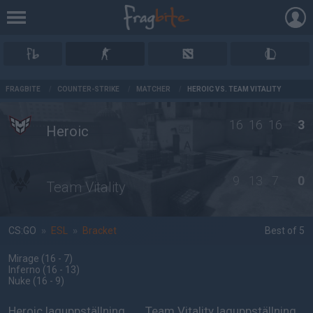
AD
FRAGBITE
/
COUNTER-STRIKE
/
MATCHER
/
HEROIC VS. TEAM VITALITY
16
16
16
3
Heroic
9
13
7
0
Team Vitality
CS:GO
»
ESL
»
Bracket
Best of 5
Mirage
(16 - 7
)
Inferno
(16 - 13
)
Nuke
(16 - 9
)
Heroic laguppställning
Team Vitality laguppställning