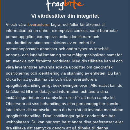
Previous results for
Heroic
Vi värdesätter din integritet
vs.
G2 Esports
2-1
Vi och våra
leverantorer
lagrar och/eller får åtkomst till
information på en enhet, exempelvis cookies, samt bearbetar
vs.
Complexity Gaming
0-2
personuppgifter, exempelvis unika identifierare och
vs.
Fnatic
2-0
standardinformation som skickas av en enhet för
personanpassade annonser och andra typer av innehåll,
vs.
G2 Esports
1-2
annons- och innehållsmätning samt målgruppsinsikter, samt för
att utveckla och förbättra produkter.
Med din tillåtelse kan vi och
vs.
Faze Clan
0-2
våra leverantörer använda exakta uppgifter om geografisk
vs.
OG
1-2
positionering och identifiering via skanning av enheten. Du kan
klicka för att godkänna vår och våra leverantörers
uppgiftsbehandling enligt beskrivningen ovan. Alternativt kan du
Previous results for
Team Vitality
få åtkomst till mer detaljerad information och ändra dina
inställningar innan du samtycker eller för att neka samtycke.
vs.
Ninjas in Pyjamas
0-2
Observera att viss behandling av dina personuppgifter kanske
vs.
Sprout
0-2
inte kräver ditt samtycke, men du har rätt att invända mot sådan
uppgiftsbehandling. Dina inställningar gäller endast den här
vs.
Faze Clan
0-2
webbplatsen. Du kan när som helst ändra dina preferenser eller
dra tillbaka ditt samtycke genom att gå tillbaka till denna
vs.
Astralis
0-2