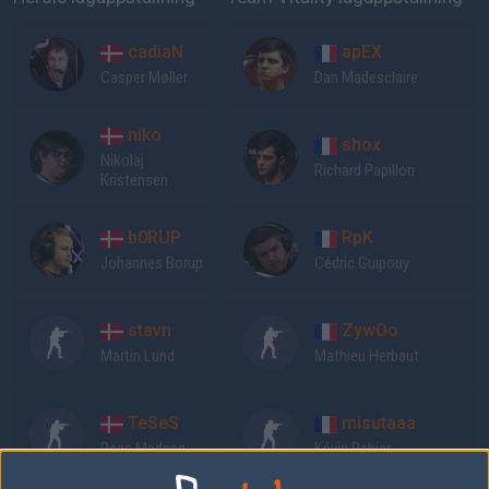
cadiaN
apEX
Casper Møller
Dan Madesclaire
niko
shox
Nikolaj
Richard Papillon
Kristensen
b0RUP
RpK
Johannes Borup
Cédric Guipouy
stavn
ZywOo
Martin Lund
Mathieu Herbaut
TeSeS
misutaaa
Rene Madsen
Kévin Rabier