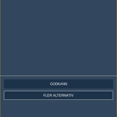
LOGGA IN
REGISTRERA DIG
Följ oss i social media
Följ oss på Facebook
Följ oss på Twitter
GODKÄNN
Följ oss på Instagram
FLER ALTERNATIV
Följ oss på Twitch
Information