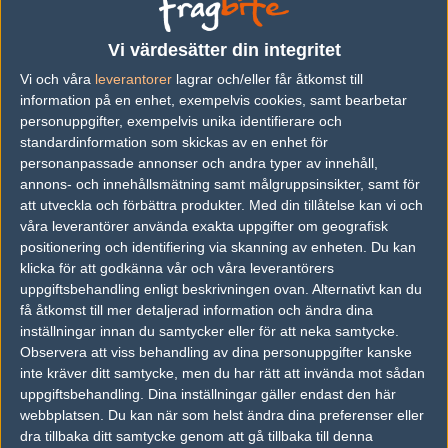
Previous results for
Made in Brazil
Vi värdesätter din integritet
vs.
Gen.G
2-1
Vi och våra
leverantorer
lagrar och/eller får åtkomst till
vs.
Orgless
2-0
information på en enhet, exempelvis cookies, samt bearbetar
personuppgifter, exempelvis unika identifierare och
vs.
Chaos Esports Club
1-2
standardinformation som skickas av en enhet för
personanpassade annonser och andra typer av innehåll,
vs.
Gen.G
0-2
annons- och innehållsmätning samt målgruppsinsikter, samt för
vs.
Envy
0-2
att utveckla och förbättra produkter.
Med din tillåtelse kan vi och
våra leverantörer använda exakta uppgifter om geografisk
vs.
Chaos Esports Club
2-0
positionering och identifiering via skanning av enheten. Du kan
klicka för att godkänna vår och våra leverantörers
Previous results for
Gen.G
uppgiftsbehandling enligt beskrivningen ovan. Alternativt kan du
få åtkomst till mer detaljerad information och ändra dina
vs.
Dignitas
2-0
inställningar innan du samtycker eller för att neka samtycke.
Observera att viss behandling av dina personuppgifter kanske
vs.
Made in Brazil
2-1
inte kräver ditt samtycke, men du har rätt att invända mot sådan
vs.
Dignitas
0-2
uppgiftsbehandling. Dina inställningar gäller endast den här
webbplatsen. Du kan när som helst ändra dina preferenser eller
vs.
Made in Brazil
0-2
dra tillbaka ditt samtycke genom att gå tillbaka till denna