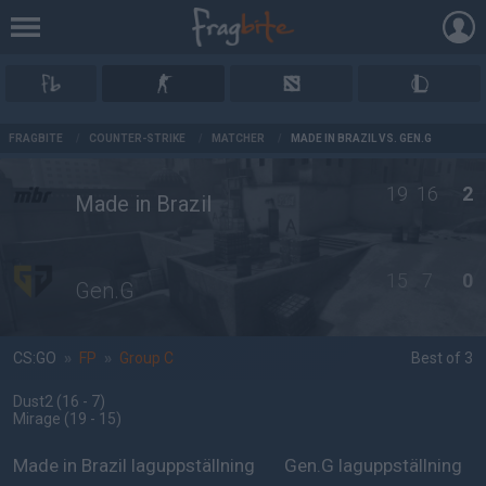
AD
FRAGBITE
/
COUNTER-STRIKE
/
MATCHER
/
MADE IN BRAZIL VS. GEN.G
19
16
2
Made in Brazil
15
7
0
Gen.G
CS:GO
»
FP
»
Group C
Best of 3
Dust2
(16 - 7
)
Mirage
(19 - 15
)
Made in Brazil laguppställning
Gen.G laguppställning