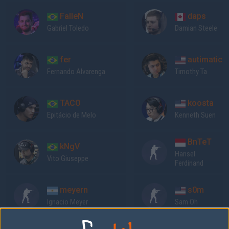
FalleN
daps
Gabriel Toledo
Damian Steele
fer
autimatic
Fernando Alvarenga
Timothy Ta
TACO
koosta
Epitácio de Melo
Kenneth Suen
BnTeT
kNgV
Hansel
Vito Giuseppe
Ferdinand
meyern
s0m
Ignacio Meyer
Sam Oh