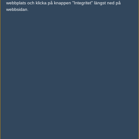
webbplats och klicka på knappen "Integritet" längst ned på
vs.
Chaos Esports Club
0-2
webbsidan.
vs.
Envy
2-1
Tipset
Du måste vara inloggad för att kunna satsa våra vackra bites på en
match. Har du inget konto?
Registrera dig
nu, snabbt och smärtfritt!
Made in Brazil
Gen.G
50%
50%
AD
0 kommentarer —
skriv kommentar
Ingen har skrivit någon kommentar ännu.
Skriv en kommentar
Upp